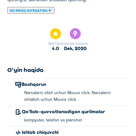
KOʻPROQ KOʻRSATISH
Bu yerda siz Forgotten Hill: Puppeteer o'ynashingiz
mumkin. Forgotten Hill: Puppeteer bizning tanlangan
Aqliy oʻyinlar larimizdan biridir.
REYTING
YANGILANGAN
4.0
dek, 2020
Oʻyin haqida
Boshqaruv
Narsalarni olish uchun Mouse click. Narsalarni
ishlatish uchun Mouse click.
Qoʻllab-quvvatlanadigan qurilmalar
kompyuter, telefon va planshet
Ishlab chiquvchi