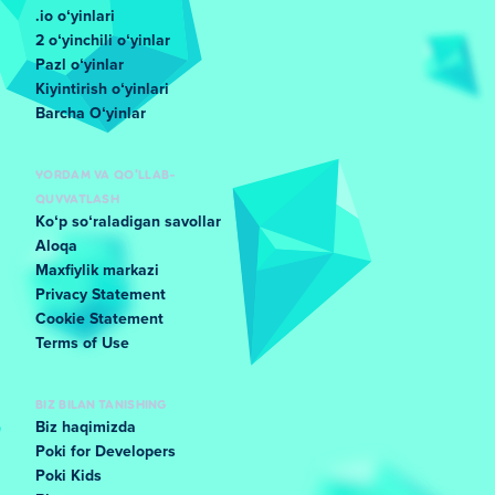
.io oʻyinlari
2 oʻyinchili oʻyinlar
Pazl oʻyinlar
Kiyintirish oʻyinlari
Barcha Oʻyinlar
YORDAM VA QO'LLAB-
QUVVATLASH
Koʻp soʻraladigan savollar
Aloqa
Maxfiylik markazi
Privacy Statement
Cookie Statement
Terms of Use
BIZ BILAN TANISHING
Biz haqimizda
Poki for Developers
Poki Kids