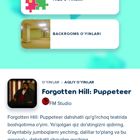
BACKROOMS OʻYINLARI
OʻYINLAR
AQLIY OʻYINLAR
Forgotten Hill: Puppeteer
FM Studio
Forgotten Hill: Puppeteer dahshatli qo'g'irchoq teatrida
boshqotirma o'yini. Yo'qolgan qiz do'stingizni qidiring.
G'ayritabiiy jumboqlarni yeching, dalillar to'plang va bu
qorong'u, dahshatli shoudan qoching.