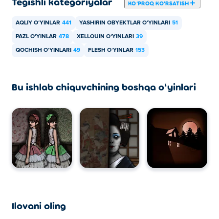
Tegishli kategoriyalar
KOʻPROQ KOʻRSATISH
AQLIY OʻYINLAR
441
YASHIRIN OBYEKTLAR OʻYINLARI
51
PAZL OʻYINLAR
478
XELLOUIN OʻYINLARI
39
QOCHISH OʻYINLARI
49
FLESH OʻYINLAR
153
Bu ishlab chiquvchining boshqa oʻyinlari
Ilovani oling