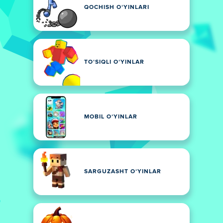
QOCHISH OʻYINLARI
TOʻSIQLI OʻYINLAR
MOBIL OʻYINLAR
SARGUZASHT OʻYINLAR