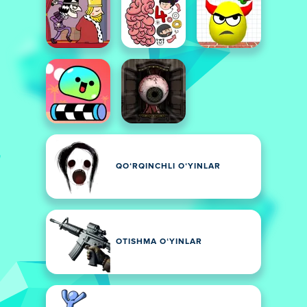
QOʻRQINCHLI OʻYINLAR
OTISHMA OʻYINLAR