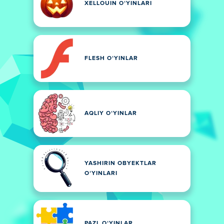
XELLOUIN OʻYINLARI
FLESH OʻYINLAR
AQLIY OʻYINLAR
YASHIRIN OBYEKTLAR
OʻYINLARI
PAZL OʻYINLAR