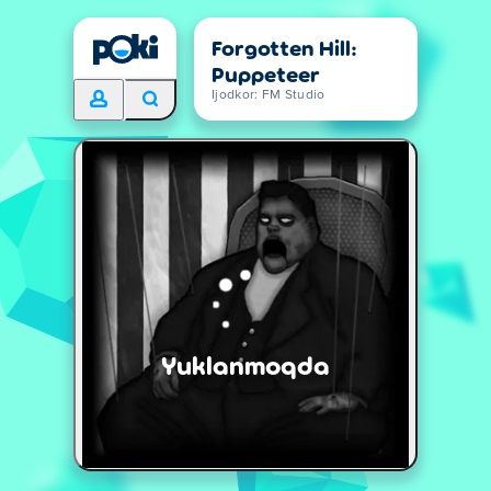
Forgotten Hill:
Puppeteer
Ijodkor: FM Studio
Yuklanmoqda