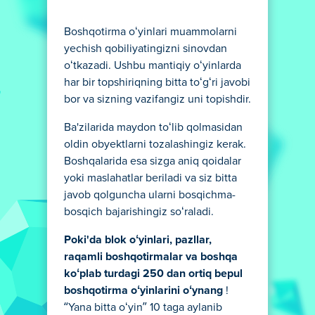
Boshqotirma oʻyinlari muammolarni
yechish qobiliyatingizni sinovdan
oʻtkazadi. Ushbu mantiqiy oʻyinlarda
har bir topshiriqning bitta toʻgʻri javobi
bor va sizning vazifangiz uni topishdir.
Ba'zilarida maydon toʻlib qolmasidan
oldin obyektlarni tozalashingiz kerak.
Boshqalarida esa sizga aniq qoidalar
yoki maslahatlar beriladi va siz bitta
javob qolguncha ularni bosqichma-
bosqich bajarishingiz soʻraladi.
Poki'da blok oʻyinlari, pazllar,
raqamli boshqotirmalar va boshqa
koʻplab turdagi 250 dan ortiq bepul
boshqotirma oʻyinlarini oʻynang
!
“Yana bitta oʻyin” 10 taga aylanib