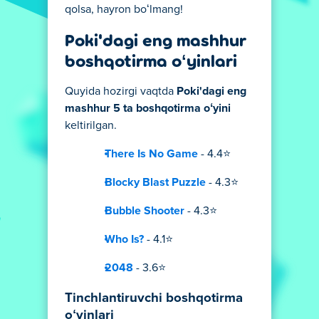
qolsa, hayron boʻlmang!
Poki'dagi eng mashhur
boshqotirma oʻyinlari
Quyida hozirgi vaqtda
Poki'dagi eng
mashhur 5 ta boshqotirma oʻyini
keltirilgan.
There Is No Game
- 4.4⭐
Blocky Blast Puzzle
- 4.3⭐
Bubble Shooter
- 4.3⭐
Who Is?
- 4.1⭐
2048
- 3.6⭐
Tinchlantiruvchi boshqotirma
oʻyinlari