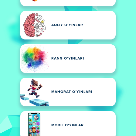
AQLIY OʻYINLAR
RANG OʻYINLARI
MAHORAT OʻYINLARI
MOBIL OʻYINLAR