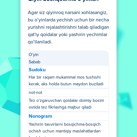
Agar siz qiyinroq narsani xohlasangiz,
bu oʻyinlarda yechish uchun bir necha
yurishni rejalashtirishni talab qiladigan
qat'iy qoidalar yoki yashirin yechimlar
qoʻllaniladi.
Oʻyin
Sabab
Sudoku
Har bir raqam mukammal mos tushishi
kerak, aks holda butun maydon buziladi
not-not
Tez oʻzgaruvchan qoidalar doimiy bosim
ostida tez fikrlashga majbur qiladi
Nonogram
Yashirin tasvirlarni bosqichma-bosqich
ochish uchun mantiqiy maslahatlardan