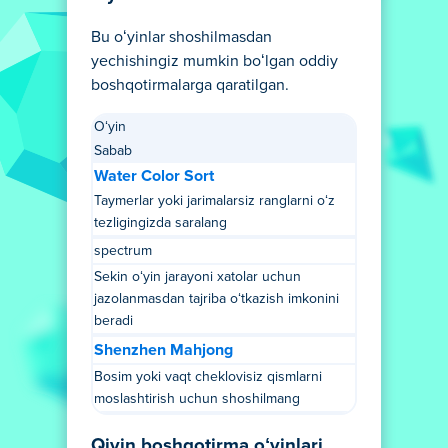
Bu oʻyinlar shoshilmasdan
yechishingiz mumkin boʻlgan oddiy
boshqotirmalarga qaratilgan.
Oʻyin
Sabab
Water Color Sort
Taymerlar yoki jarimalarsiz ranglarni oʻz
tezligingizda saralang
spectrum
Sekin oʻyin jarayoni xatolar uchun
jazolanmasdan tajriba oʻtkazish imkonini
beradi
Shenzhen Mahjong
Bosim yoki vaqt cheklovisiz qismlarni
moslashtirish uchun shoshilmang
Qiyin boshqotirma oʻyinlari