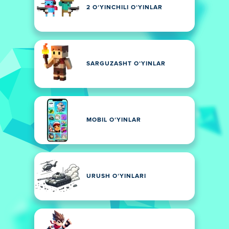
2 OʻYINCHILI OʻYINLAR
SARGUZASHT OʻYINLAR
MOBIL OʻYINLAR
URUSH OʻYINLARI