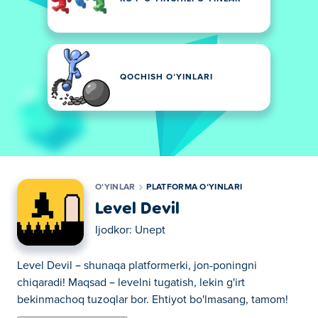
QOCHISH OʻYINLARI
OʻYINLAR
PLATFORMA OʻYINLARI
Level Devil
Ijodkor:
Unept
Level Devil – shunaqa platformerki, jon-poningni
chiqaradi! Maqsad – levelni tugatish, lekin g'irt
bekinmachoq tuzoqlar bor. Ehtiyot bo'lmasang, tamom!