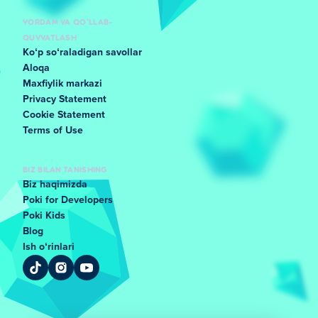
YORDAM VA QO'LLAB-
QUVVATLASH
Koʻp soʻraladigan savollar
Aloqa
Maxfiylik markazi
Privacy Statement
Cookie Statement
Terms of Use
BIZ BILAN TANISHING
Biz haqimizda
Poki for Developers
Poki Kids
Blog
Ish oʻrinlari