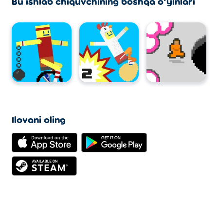
Bu ishlab chiquvchining boshqa oʻyinlari
Ilovani oling