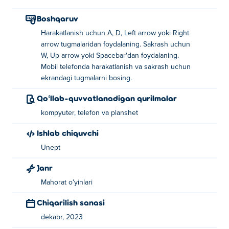
Boshqaruv
Harakatlanish uchun A, D, Left arrow yoki Right
arrow tugmalaridan foydalaning. Sakrash uchun
W, Up arrow yoki Spacebar'dan foydalaning.
Mobil telefonda harakatlanish va sakrash uchun
Har bir sakrash oson tuyuladi, toki bosqich qarshilik
ekrandagi tugmalarni bosing.
qilmaguncha.
Qoʻllab-quvvatlanadigan qurilmalar
kompyuter, telefon va planshet
Ishlab chiquvchi
Unept
Janr
Mahorat oʻyinlari
Chiqarilish sanasi
dekabr, 2023