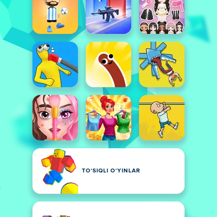
TOʻSIQLI OʻYINLAR