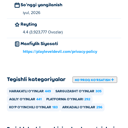
Soʻnggi yangilanish
iyul, 2026
Reyting
4.4 (3,923,777 Ovozlar)
Maxfiylik Siyosati
https://playleveldevil.com/privacy-policy
Tegishli kategoriyalar
KOʻPROQ KOʻRSATISH
HARAKATLI OʻYINLAR
449
SARGUZASHT OʻYINLAR
305
AQLIY OʻYINLAR
441
PLATFORMA OʻYINLARI
292
KOʻP OʻYINCHILI OʻYINLAR
183
ARKADALI OʻYINLAR
296