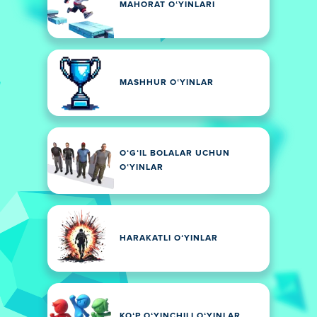
MAHORAT OʻYINLARI
MASHHUR OʻYINLAR
OʻGʻIL BOLALAR UCHUN
OʻYINLAR
HARAKATLI OʻYINLAR
KOʻP OʻYINCHILI OʻYINLAR