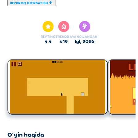
KOʻPROQ KOʻRSATISH
Bu yerda siz Level Devil o'ynashingiz mumkin. Level
Devil bizning tanlangan Platforma oʻyinlari larimizdan
biridir.
REYTING
TRENDDA
YANGILANGAN
4.4
#19
iyl, 2026
Oʻyin haqida