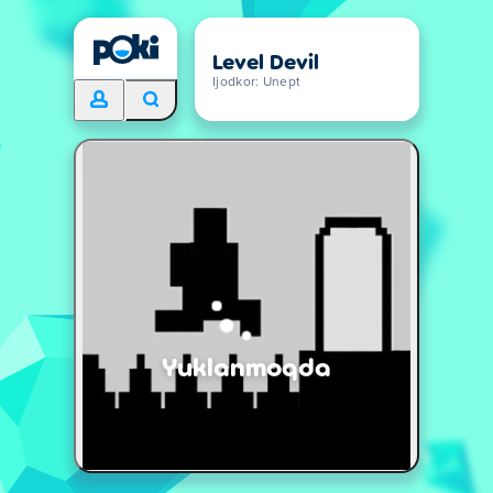
Level Devil
Ijodkor: Unept
Yuklanmoqda