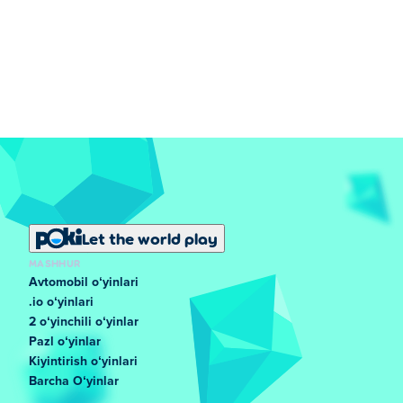
Let the world play
MASHHUR
Avtomobil oʻyinlari
.io oʻyinlari
2 oʻyinchili oʻyinlar
Pazl oʻyinlar
Kiyintirish oʻyinlari
Barcha Oʻyinlar