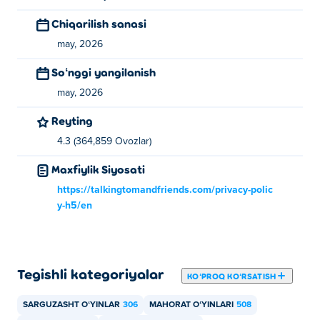
Ish stoli:
Chiqarilish sanasi
may, 2026
Chap/o'ng strelka:
Chapga/o'ngga siljiting
Soʻnggi yangilanish
Yuqoriga strelka:
Sakrash
may, 2026
Pastga o'q:
Rulo
Reyting
Mobil:
4.3 (364,859 Ovozlar)
Chapga/o'ngga suring:
Chapga/o'ngga siljiting
Maxfiylik Siyosati
Yuqoriga suring:
Sakrash
https://talkingtomandfriends.com/privacy-polic
y-h5/en
Pastga suring:
Rulo
Talking Tom Gold Run o'yinini kim yaratgan?
Tegishli kategoriyalar
Talking Tom Gold Run oʻyini Outfit7 tomonidan yaratilgan.
KOʻPROQ KOʻRSATISH
Bu ularning Pokidagi birinchi oʻyini!
SARGUZASHT OʻYINLAR
306
MAHORAT OʻYINLARI
508
Talking Tom Gold Run o'yinini qanday qilib