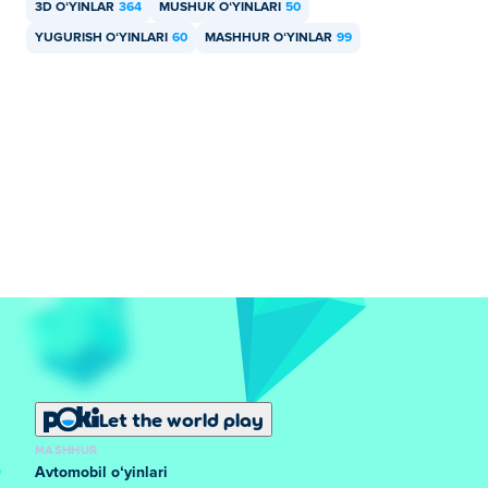
3D OʻYINLAR
364
MUSHUK OʻYINLARI
50
bepul o'ynashim mumkin?
YUGURISH OʻYINLARI
60
MASHHUR OʻYINLAR
99
Siz Poki saytida Talking Tom Gold Run oʻyinini bepul
oʻynashingiz mumkin.
Mobil qurilmalar va ish stolida Talking Tom
Gold Run o'yinini o'ynay olamanmi?
Talking Tom Gold Run o'yinini kompyuteringizda va
telefonlar va planshetlar kabi mobil qurilmalarda o'ynash
mumkin.
Let the world play
MASHHUR
Avtomobil oʻyinlari