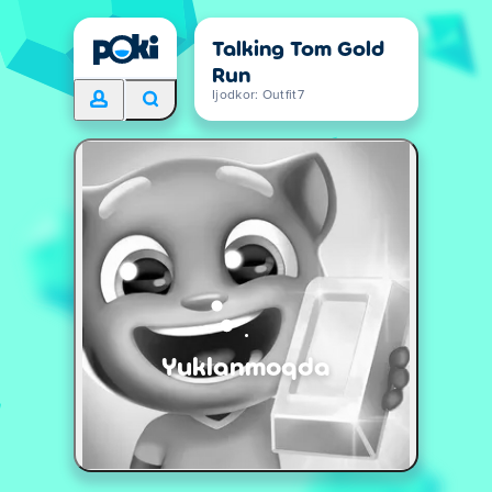
Talking Tom Gold
Run
Ijodkor: Outfit7
Yuklanmoqda