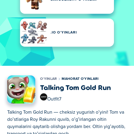
.IO OʻYINLARI
OʻYINLAR
MAHORAT OʻYINLARI
Talking Tom Gold Run
Outfit7
Talking Tom Gold Run — cheksiz yugurish oʻyini! Tom va
doʻstlariga Roy Rakunni quvib, oʻgʻirlangan oltin
quymalarini qaytarib olishga yordam ber. Oltin yigʻayotib,
transport va toʻsiqlardan qoch.