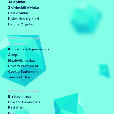
.io oʻyinlari
2 oʻyinchili oʻyinlar
Pazl oʻyinlar
Kiyintirish oʻyinlari
Barcha Oʻyinlar
YORDAM VA QO'LLAB-
QUVVATLASH
Koʻp soʻraladigan savollar
Aloqa
Maxfiylik markazi
Privacy Statement
Cookie Statement
Terms of Use
BIZ BILAN TANISHING
Biz haqimizda
Poki for Developers
Poki Kids
Blog