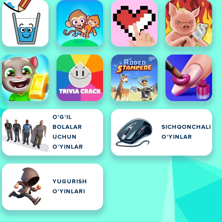
OʻGʻIL
BOLALAR
SICHQONCHALI
UCHUN
OʻYINLAR
OʻYINLAR
YUGURISH
OʻYINLARI