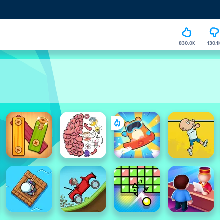
830.0K
130.1