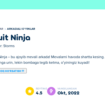
LAR
ARKADALI OʻYINLAR
uit Ninja
r:
Storms
Ninja – bu ajoyib mevali arkada! Mevalarni havoda shartta kesing
hga urin, lekin bombaga tegib ketma, oʻyiningiz kuyadi!
ROQ KOʻRSATISH
n. Fruit Ninja bizning tanlangan Arkadali oʻyinlar larimizdan birid
REYTING
YANGILANGAN
4.5
okt, 2022