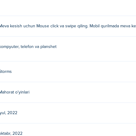
Meva kesish uchun Mouse click va swipe qiling. Mobil qurilmada meva ke
kompyuter, telefon va planshet
Storms
Mahorat oʻyinlari
iyul, 2022
oktabr, 2022