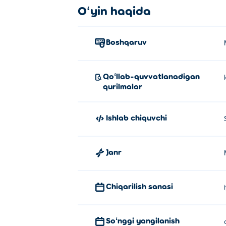
Oʻyin haqida
Boshqaruv
Qoʻllab-quvvatlanadigan
qurilmalar
Ishlab chiquvchi
Janr
Chiqarilish sanasi
Soʻnggi yangilanish