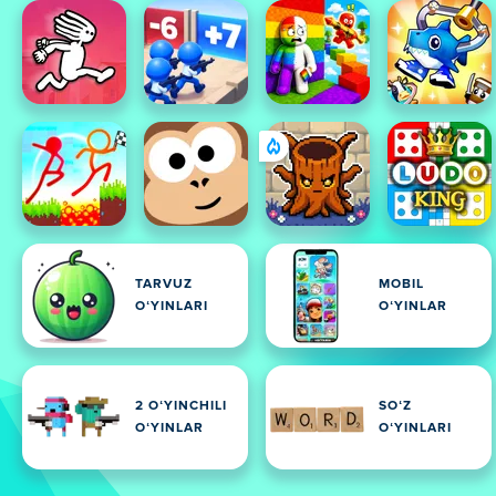
TARVUZ
MOBIL
OʻYINLARI
OʻYINLAR
2 OʻYINCHILI
SOʻZ
OʻYINLAR
OʻYINLARI