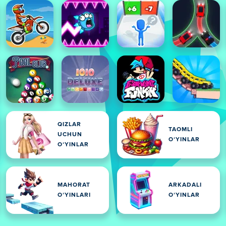
QIZLAR
TAOMLI
UCHUN
OʻYINLAR
OʻYINLAR
MAHORAT
ARKADALI
OʻYINLARI
OʻYINLAR