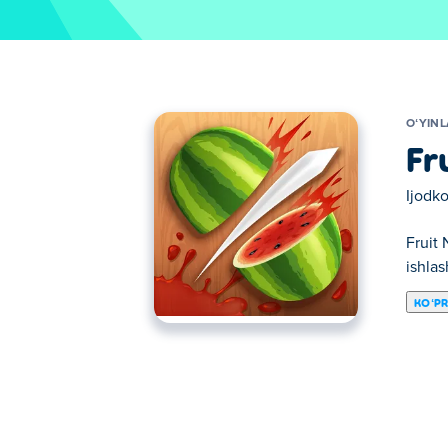
OʻYIN
Fr
Ijodko
Fruit 
ishlas
KOʻP
Bu yerda siz Fruit Ninja o'ynashingiz mumki