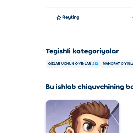
Reyting
Tegishli kategoriyalar
QIZLAR UCHUN OʻYINLAR
212
MAHORAT OʻYINL
Bu ishlab chiquvchining b