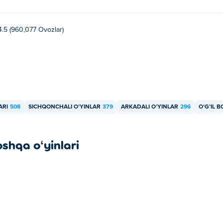
4.5 (960,077 Ovozlar)
ARI
508
SICHQONCHALI OʻYINLAR
379
ARKADALI OʻYINLAR
296
OʻGʻIL 
oshqa oʻyinlari