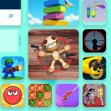
K
REKLAMA