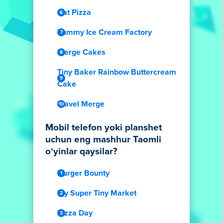
Cat Pizza
Yummy Ice Cream Factory
Merge Cakes
Tiny Baker Rainbow Buttercream
Cake
Travel Merge
Mobil telefon yoki planshet
uchun eng mashhur Taomli
oʻyinlar qaysilar?
Burger Bounty
My Super Tiny Market
Pizza Day