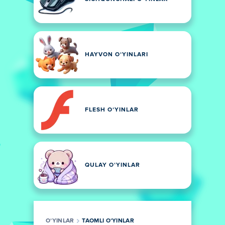
HAYVON OʻYINLARI
FLESH OʻYINLAR
QULAY OʻYINLAR
OʻYINLAR
TAOMLI OʻYINLAR