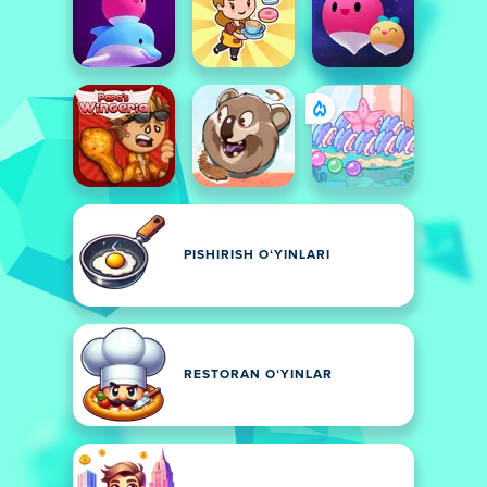
PISHIRISH OʻYINLARI
RESTORAN OʻYINLAR