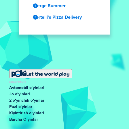
Merge Summer
Vortelli's Pizza Delivery
Let the world play
MASHHUR
Avtomobil oʻyinlari
.io oʻyinlari
2 oʻyinchili oʻyinlar
Pazl oʻyinlar
Kiyintirish oʻyinlari
Barcha Oʻyinlar