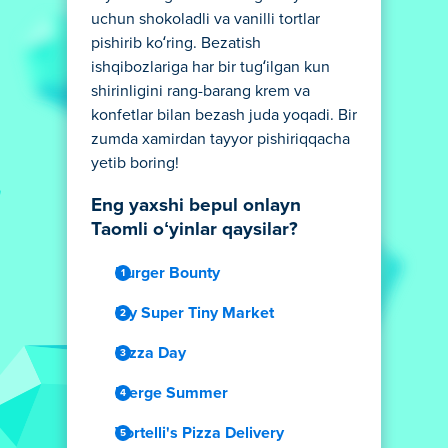
uchun shokoladli va vanilli tortlar
pishirib ko‘ring. Bezatish
ishqibozlariga har bir tug‘ilgan kun
shirinligini rang-barang krem va
konfetlar bilan bezash juda yoqadi. Bir
zumda xamirdan tayyor pishiriqqacha
yetib boring!
Eng yaxshi bepul onlayn
Taomli oʻyinlar qaysilar?
Burger Bounty
My Super Tiny Market
Pizza Day
Merge Summer
Vortelli's Pizza Delivery