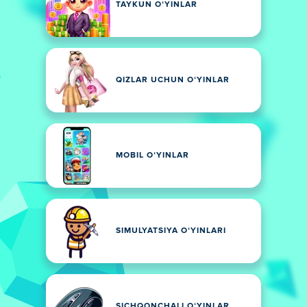
TAYKUN OʻYINLAR
QIZLAR UCHUN OʻYINLAR
MOBIL OʻYINLAR
SIMULYATSIYA OʻYINLARI
SICHQONCHALI OʻYINLAR