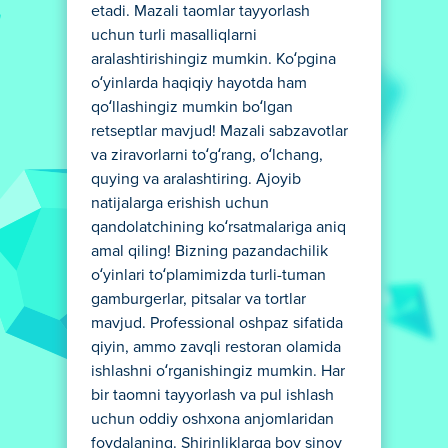
etadi. Mazali taomlar tayyorlash
uchun turli masalliqlarni
aralashtirishingiz mumkin. Ko‘pgina
o‘yinlarda haqiqiy hayotda ham
qo‘llashingiz mumkin bo‘lgan
retseptlar mavjud! Mazali sabzavotlar
va ziravorlarni to‘g‘rang, o‘lchang,
quying va aralashtiring. Ajoyib
natijalarga erishish uchun
qandolatchining ko‘rsatmalariga aniq
amal qiling! Bizning pazandachilik
o‘yinlari to‘plamimizda turli-tuman
gamburgerlar, pitsalar va tortlar
mavjud. Professional oshpaz sifatida
qiyin, ammo zavqli restoran olamida
ishlashni o‘rganishingiz mumkin. Har
bir taomni tayyorlash va pul ishlash
uchun oddiy oshxona anjomlaridan
foydalaning. Shirinliklarga boy sinov