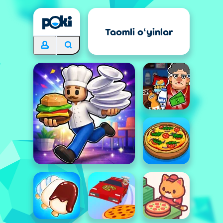
Taomli oʻyinlar