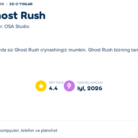
LAR
3D OʻYINLAR
ost Rush
r:
OSA Studio
rda siz Ghost Rush o'ynashingiz mumkin. Ghost Rush bizning tanla
in. Ghost Rush bizning tanlangan 3D oʻyinlar larimizdan biridir.
REYTING
YANGILANGAN
4.4
iyl, 2026
kompyuter, telefon va planshet