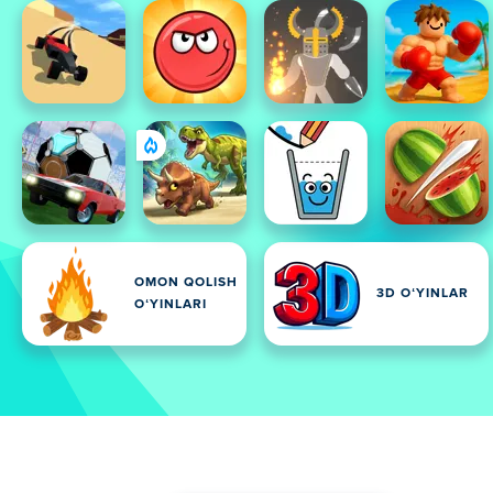
OMON QOLISH
3D OʻYINLAR
OʻYINLARI