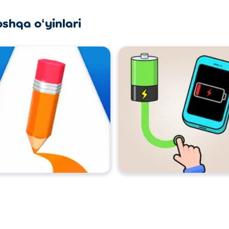
oshqa oʻyinlari