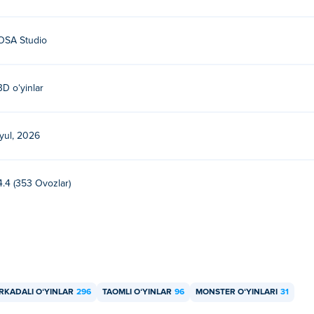
OSA Studio
3D oʻyinlar
iyul, 2026
4.4 (353 Ovozlar)
RKADALI OʻYINLAR
296
TAOMLI OʻYINLAR
96
MONSTER OʻYINLARI
31