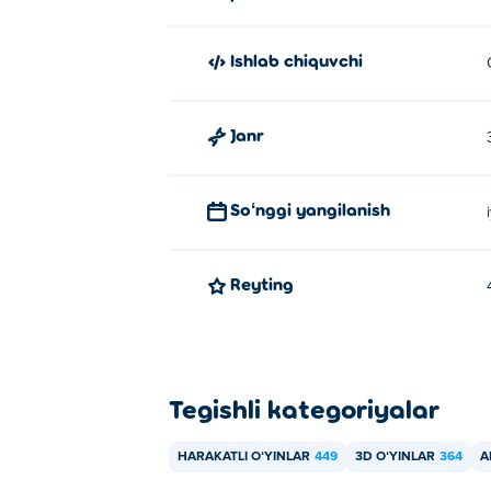
Ishlab chiquvchi
Janr
Soʻnggi yangilanish
Reyting
Tegishli kategoriyalar
HARAKATLI OʻYINLAR
449
3D OʻYINLAR
364
A