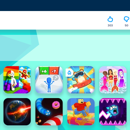
303
50