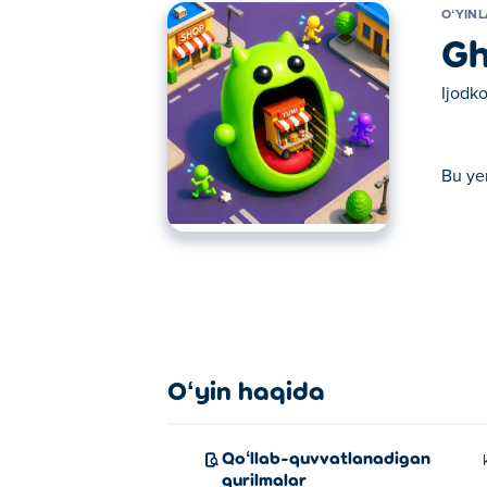
OʻYIN
Gh
Ijodko
Bu ye
Bu yerda siz Ghost Rush o'ynashingiz mumk
Oʻyin haqida
Qoʻllab-quvvatlanadigan
qurilmalar