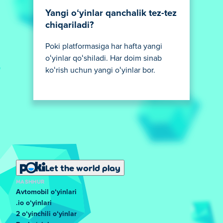
Yangi oʻyinlar qanchalik tez-tez
chiqariladi?
Poki platformasiga har hafta yangi
oʻyinlar qoʻshiladi. Har doim sinab
koʻrish uchun yangi oʻyinlar bor.
Let the world play
MASHHUR
Avtomobil oʻyinlari
.io oʻyinlari
2 oʻyinchili oʻyinlar