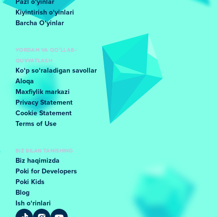
Pazl oʻyinlar
Kiyintirish oʻyinlari
Barcha Oʻyinlar
YORDAM VA QO'LLAB-
QUVVATLASH
Koʻp soʻraladigan savollar
Aloqa
Maxfiylik markazi
Privacy Statement
Cookie Statement
Terms of Use
BIZ BILAN TANISHING
Biz haqimizda
Poki for Developers
Poki Kids
Blog
Ish oʻrinlari