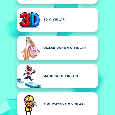
3D OʻYINLAR
QIZLAR UCHUN OʻYINLAR
MAHORAT OʻYINLARI
SIMULYATSIYA OʻYINLARI