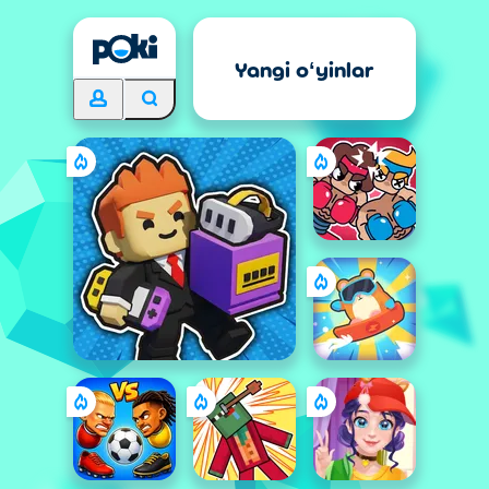
Yangi oʻyinlar