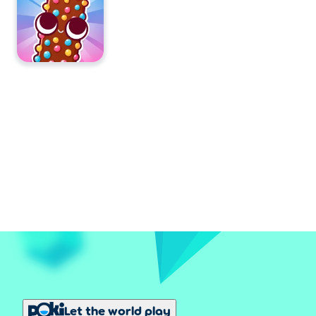
va planshetlar kabi mobil qurilmalarda oʻynash mumkin.
Let the world play