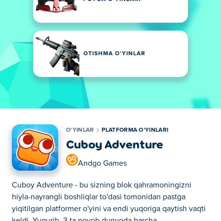
OTISHMA OʻYINLAR
OʻYINLAR
PLATFORMA OʻYINLARI
Cuboy Adventure
Andgo Games
Cuboy Adventure - bu sizning blok qahramoningizni
hiyla-nayrangli boshliqlar to'dasi tomonidan pastga
yiqitilgan platformer o'yini va endi yuqoriga qaytish vaqti
keldi. Yugurib, 3 ta noyob dunyoda barcha...