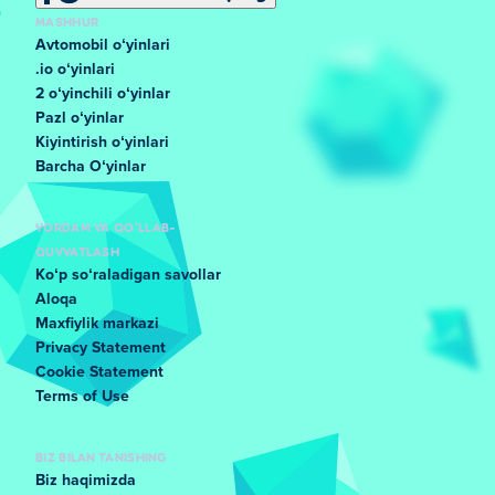
MASHHUR
Avtomobil oʻyinlari
.io oʻyinlari
2 oʻyinchili oʻyinlar
Pazl oʻyinlar
Kiyintirish oʻyinlari
Barcha Oʻyinlar
YORDAM VA QO'LLAB-
QUVVATLASH
Koʻp soʻraladigan savollar
Aloqa
Maxfiylik markazi
Privacy Statement
Cookie Statement
Terms of Use
BIZ BILAN TANISHING
Biz haqimizda