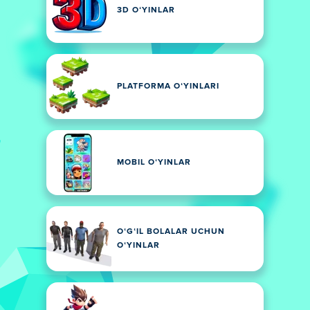
3D OʻYINLAR
PLATFORMA OʻYINLARI
MOBIL OʻYINLAR
OʻGʻIL BOLALAR UCHUN
OʻYINLAR