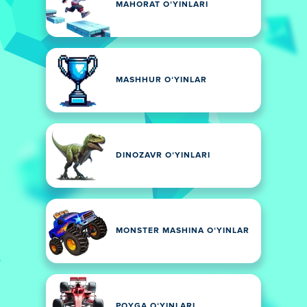
MAHORAT OʻYINLARI
MASHHUR OʻYINLAR
DINOZAVR OʻYINLARI
MONSTER MASHINA OʻYINLAR
POYGA OʻYINLARI