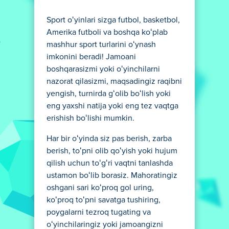
Sport oʻyinlari sizga futbol, basketbol,
Amerika futboli va boshqa koʻplab
mashhur sport turlarini oʻynash
imkonini beradi! Jamoani
boshqarasizmi yoki oʻyinchilarni
nazorat qilasizmi, maqsadingiz raqibni
yengish, turnirda gʻolib boʻlish yoki
eng yaxshi natija yoki eng tez vaqtga
erishish boʻlishi mumkin.
Har bir oʻyinda siz pas berish, zarba
berish, toʻpni olib qoʻyish yoki hujum
qilish uchun toʻgʻri vaqtni tanlashda
ustamon boʻlib borasiz. Mahoratingiz
oshgani sari koʻproq gol uring,
koʻproq toʻpni savatga tushiring,
poygalarni tezroq tugating va
oʻyinchilaringiz yoki jamoangizni