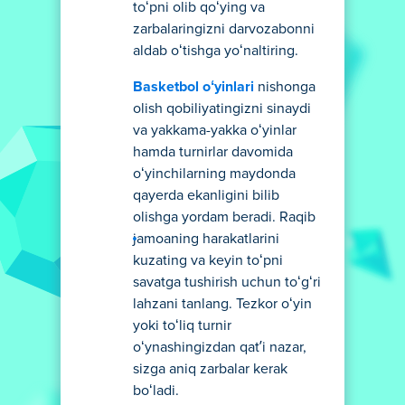
toʻpni olib qoʻying va
zarbalaringizni darvozabonni
aldab oʻtishga yoʻnaltiring.
Basketbol oʻyinlari
nishonga
olish qobiliyatingizni sinaydi
va yakkama-yakka oʻyinlar
hamda turnirlar davomida
oʻyinchilarning maydonda
qayerda ekanligini bilib
olishga yordam beradi. Raqib
jamoaning harakatlarini
kuzating va keyin toʻpni
savatga tushirish uchun toʻgʻri
lahzani tanlang. Tezkor oʻyin
yoki toʻliq turnir
oʻynashingizdan qatʼi nazar,
sizga aniq zarbalar kerak
boʻladi.