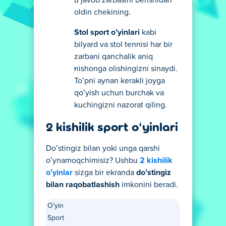
u javob zarbasini berishidan
oldin chekining.
Stol sport oʻyinlari
kabi
bilyard va stol tennisi har bir
zarbani qanchalik aniq
nishonga olishingizni sinaydi.
Toʻpni aynan kerakli joyga
qoʻyish uchun burchak va
kuchingizni nazorat qiling.
2 kishilik sport oʻyinlari
Doʻstingiz bilan yoki unga qarshi
oʻynamoqchimisiz? Ushbu
2 kishilik
oʻyinlar
sizga bir ekranda
doʻstingiz
bilan raqobatlashish
imkonini beradi.
Oʻyin
Sport