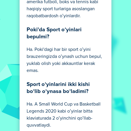
amerika futboli, boks va tennis kabi
haqiqiy sport turlariga asoslangan
raqobatbardosh oʻyinlardir.
Poki'da Sport oʻyinlari
bepulmi?
Ha. Poki'dagi har bir sport oʻyini
brauzeringizda oʻynash uchun bepul,
yuklab olish yoki akkauntlar kerak
emas.
Sport oʻyinlarini ikki kishi
boʻlib oʻynasa boʻladimi?
Ha. A Small World Cup va Basketball
Legends 2020 kabi oʻyinlar bitta
klaviaturada 2 oʻyinchini qoʻllab-
quvvatlaydi.