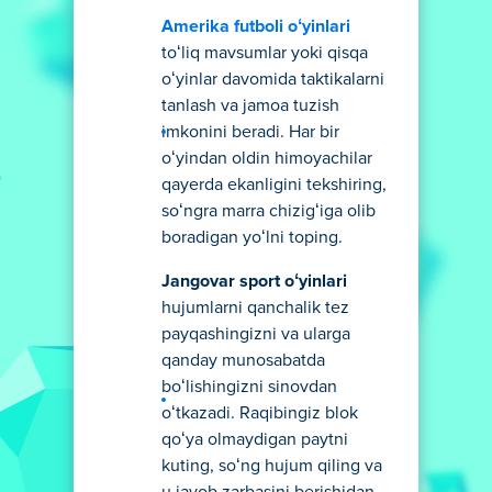
Amerika futboli oʻyinlari
toʻliq mavsumlar yoki qisqa
oʻyinlar davomida taktikalarni
tanlash va jamoa tuzish
imkonini beradi. Har bir
oʻyindan oldin himoyachilar
qayerda ekanligini tekshiring,
soʻngra marra chizigʻiga olib
boradigan yoʻlni toping.
Jangovar sport oʻyinlari
hujumlarni qanchalik tez
payqashingizni va ularga
qanday munosabatda
boʻlishingizni sinovdan
oʻtkazadi. Raqibingiz blok
qoʻya olmaydigan paytni
kuting, soʻng hujum qiling va