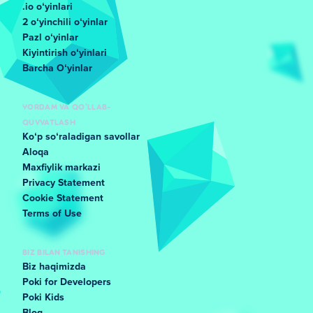
.io oʻyinlari
2 oʻyinchili oʻyinlar
Pazl oʻyinlar
Kiyintirish oʻyinlari
Barcha Oʻyinlar
YORDAM VA QO'LLAB-
QUVVATLASH
Koʻp soʻraladigan savollar
Aloqa
Maxfiylik markazi
Privacy Statement
Cookie Statement
Terms of Use
BIZ BILAN TANISHING
Biz haqimizda
Poki for Developers
Poki Kids