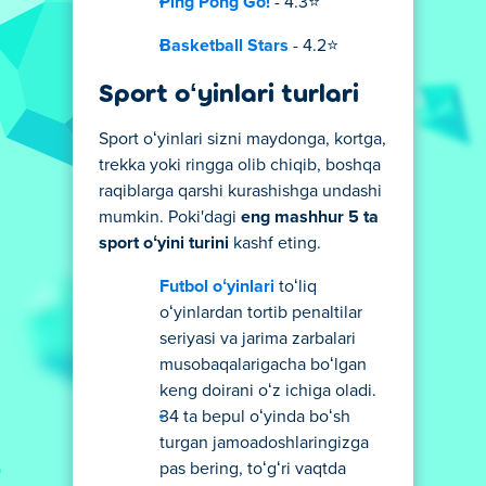
Ping Pong Go!
- 4.3⭐
Basketball Stars
- 4.2⭐
Sport oʻyinlari turlari
Sport oʻyinlari sizni maydonga, kortga,
trekka yoki ringga olib chiqib, boshqa
raqiblarga qarshi kurashishga undashi
mumkin. Poki'dagi
eng mashhur 5 ta
sport oʻyini turini
kashf eting.
Futbol oʻyinlari
toʻliq
oʻyinlardan tortib penaltilar
seriyasi va jarima zarbalari
musobaqalarigacha boʻlgan
keng doirani oʻz ichiga oladi.
34 ta bepul oʻyinda boʻsh
turgan jamoadoshlaringizga
pas bering, toʻgʻri vaqtda