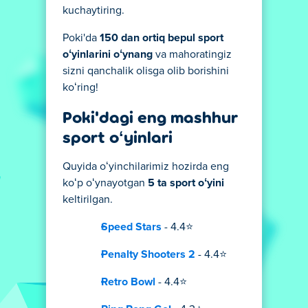
kuchaytiring.
Poki'da
150 dan ortiq bepul sport
oʻyinlarini oʻynang
va mahoratingiz
sizni qanchalik olisga olib borishini
koʻring!
Poki'dagi eng mashhur
sport oʻyinlari
Quyida oʻyinchilarimiz hozirda eng
koʻp oʻynayotgan
5 ta sport oʻyini
keltirilgan.
Speed Stars
- 4.4⭐
Penalty Shooters 2
- 4.4⭐
Retro Bowl
- 4.4⭐