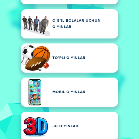
OʻGʻIL BOLALAR UCHUN
OʻYINLAR
TOʻPLI OʻYINLAR
MOBIL OʻYINLAR
3D OʻYINLAR