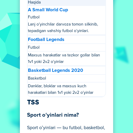
Haqida
A Small World Cup
Futbol
Lanj oʻyinchilar darvoza tomon silkinib,
tepadigan vahshiy futbol oʻyinlari.
Football Legends
Futbol
Maxsus harakatlar va tezkor gollar bilan
1v1 yoki 2v2 oʻyinlar
Basketball Legends 2020
Basketbol
Danklar, bloklar va maxsus kuch
harakatlari bilan 1v1 yoki 2v2 oʻyinlar
TSS
Sport oʻyinlari nima?
Sport oʻyinlari — bu futbol, basketbol,