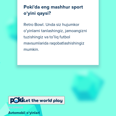
Poki'da eng mashhur sport
oʻyini qaysi?
Retro Bowl. Unda siz hujumkor
oʻyinlarni tanlashingiz, jamoangizni
tuzishingiz va toʻliq futbol
mavsumlarida raqobatlashishingiz
mumkin.
Let the world play
MASHHUR
Avtomobil oʻyinlari