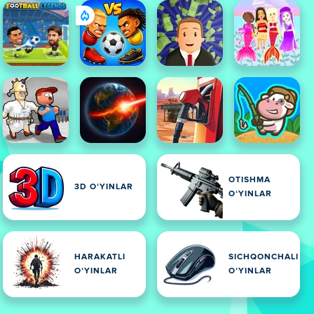
OTISHMA
3D OʻYINLAR
OʻYINLAR
HARAKATLI
SICHQONCHALI
OʻYINLAR
OʻYINLAR