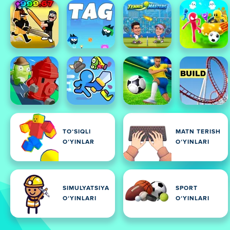
TOʻSIQLI
MATN TERISH
OʻYINLAR
OʻYINLARI
SIMULYATSIYA
SPORT
OʻYINLARI
OʻYINLARI