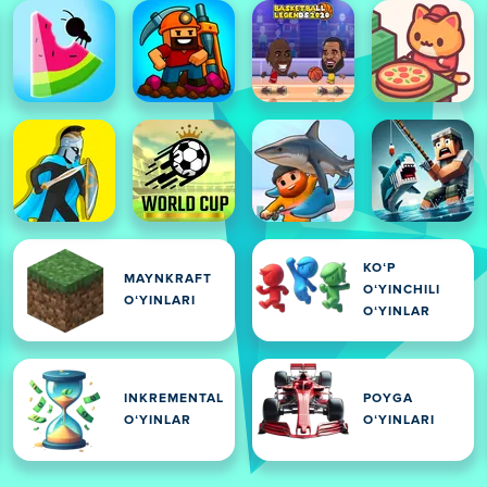
KOʻP
MAYNKRAFT
OʻYINCHILI
OʻYINLARI
OʻYINLAR
INKREMENTAL
POYGA
OʻYINLAR
OʻYINLARI