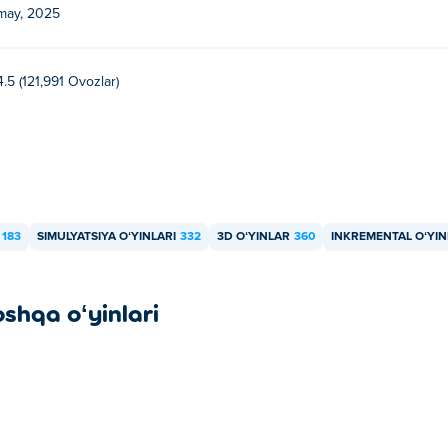
may, 2025
4.5 (121,991 Ovozlar)
183
SIMULYATSIYA OʻYINLARI
332
3D OʻYINLAR
360
INKREMENTAL OʻYI
oshqa oʻyinlari