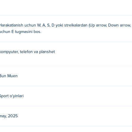
h mumkin?
Harakatlanish uchun W, A, S, D yoki strelkalardan (Up arrow, Down arrow, L
uchun E tugmasini bos.
kompyuter, telefon va planshet
lgan. Bu ularning birinchi o'yini Poki!
bepul o'ynashim mumkin?
Bun Muen
ingiz mumkin.
 Swole Simulator o'ynay olamanmi?
Sport oʻyinlari
onlar va planshetlar kabi mobil qurilmalarda o'ynalishi mumkin.
may, 2025