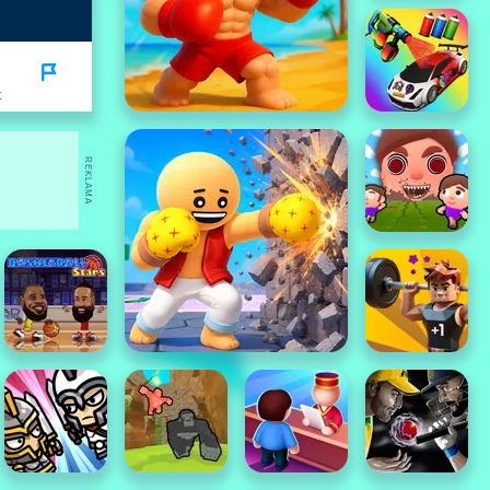
K
REKLAMA