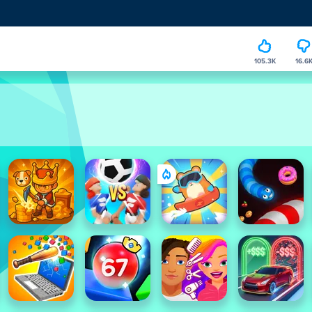
105.3K
16.6