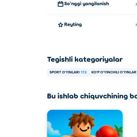
Soʻnggi yangilanish
Reyting
Tegishli kategoriyalar
SPORT OʻYINLARI
172
KOʻP OʻYINCHILI OʻYINLAR
Bu ishlab chiquvchining b