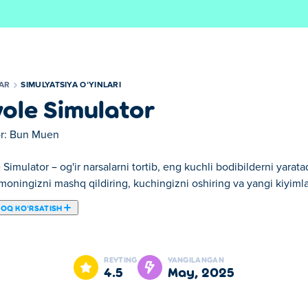
LAR
SIMULYATSIYA OʻYINLARI
ole Simulator
r:
Bun Muen
Simulator – og'ir narsalarni tortib, eng kuchli bodibilderni yaratadi
oningizni mashq qildiring, kuchingizni oshiring va yangi kiyimla
ROQ KOʻRSATISH
o'yinida siz ularning eng kuchli bodibilderiga aylanishingiz kera
ringizga bog'lashingiz kerak bo'ladi. Biroq, juda ko'p ishlatman
REYTING
YANGILANGAN
 Ob'ektlarni tortib olish sizga o'z xarakteringizni o'rgatish uchun
4.5
may, 2025
chalik kuchliroq bo'lasiz va shunchalik ko'p narsalarni tortib olas
odibilding uchun yangi kiyimlarni ochishingiz mumkin. Siz hamma