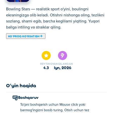
Bowling Stars — realistik sport o'yini, boulingni
ekraningizga olib keladi. Otishni nishonga oling, tezlikni
sozlang, sharni egib, barcha keglilarni yiqiting. Yuqori
ballga intiling va straiklar qiling.
KOʻPROQ KOʻRSATISH
Bu yerda siz Bowling Stars o'ynashingiz mumkin. Bowling
Stars bizning tanlangan Sport oʻyinlari larimizdan biridir.
REYTING
YANGILANGAN
4.3
iyn, 2026
Oʻyin haqida
Boshqaruv
To'pni boshqarish uchun Mouse click yoki
barmog'ingizni bosib turing. Otish uchun tez