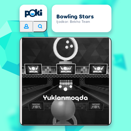
Bowling Stars
Ijodkor: Bekho Team
Yuklanmoqda