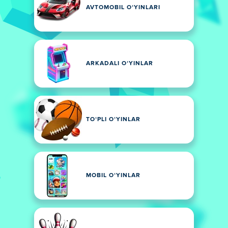
AVTOMOBIL OʻYINLARI
ARKADALI OʻYINLAR
TOʻPLI OʻYINLAR
MOBIL OʻYINLAR