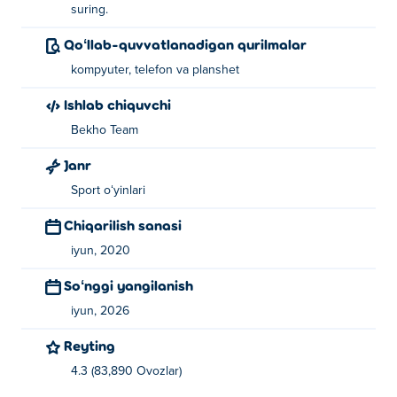
suring.
Qoʻllab-quvvatlanadigan qurilmalar
kompyuter, telefon va planshet
Ishlab chiquvchi
Bekho Team
Janr
Sport oʻyinlari
Chiqarilish sanasi
iyun, 2020
Soʻnggi yangilanish
iyun, 2026
Reyting
4.3 (83,890 Ovozlar)