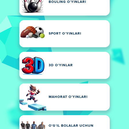
BOULING OʻYINLARI
SPORT OʻYINLARI
3D OʻYINLAR
MAHORAT OʻYINLARI
OʻGʻIL BOLALAR UCHUN