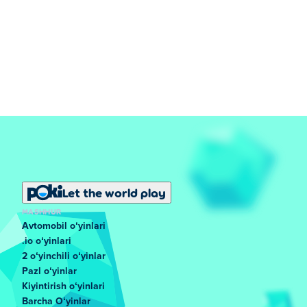
Let the world play
MASHHUR
Avtomobil oʻyinlari
.io oʻyinlari
2 oʻyinchili oʻyinlar
Pazl oʻyinlar
Kiyintirish oʻyinlari
Barcha Oʻyinlar