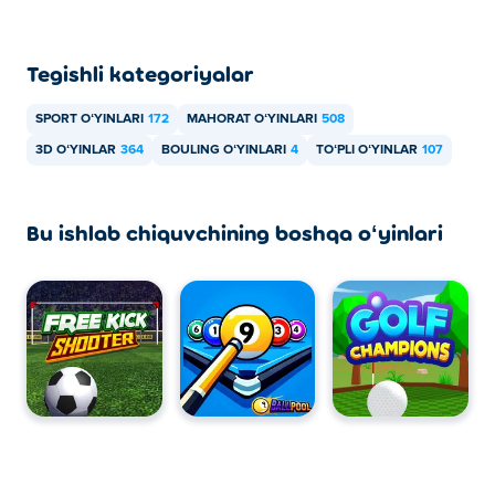
Tegishli kategoriyalar
SPORT OʻYINLARI
172
MAHORAT OʻYINLARI
508
3D OʻYINLAR
364
BOULING OʻYINLARI
4
TOʻPLI OʻYINLAR
107
Bu ishlab chiquvchining boshqa oʻyinlari