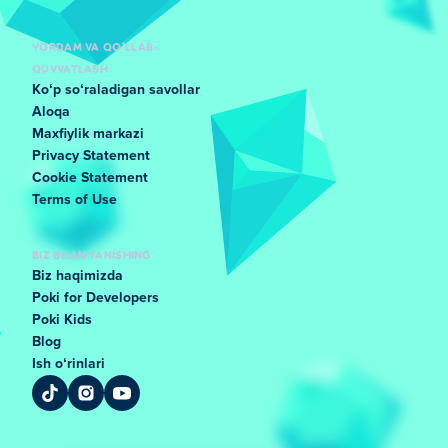
YORDAM VA QO'LLAB-
QUVVATLASH
Koʻp soʻraladigan savollar
Aloqa
Maxfiylik markazi
Privacy Statement
Cookie Statement
Terms of Use
BIZ BILAN TANISHING
Biz haqimizda
Poki for Developers
Poki Kids
Blog
Ish oʻrinlari