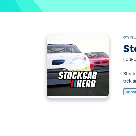
OʻYIN
St
Ijodko
Stock
trekla
KOʻP
Bu yerda siz Stock Car Hero o'ynashingiz m