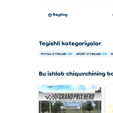
Reyting
Tegishli kategoriyalar
POYGA OʻYINLARI
155
SPORT OʻYINLARI
172
A
Bu ishlab chiquvchining b