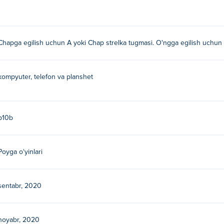
Chapga egilish uchun A yoki Chap strelka tugmasi. O'ngga egilish uchun 
kompyuter, telefon va planshet
b10b
Poyga oʻyinlari
sentabr, 2020
noyabr, 2020