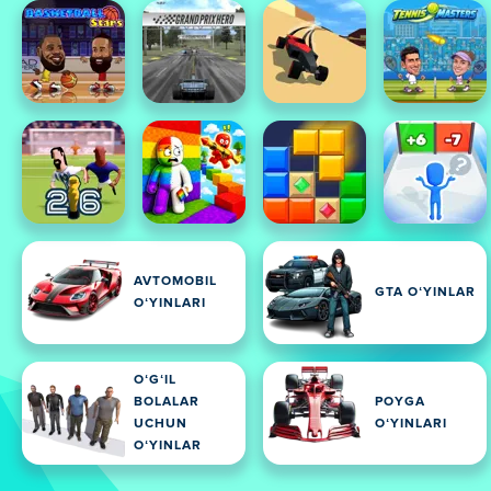
AVTOMOBIL
GTA OʻYINLAR
OʻYINLARI
OʻGʻIL
BOLALAR
POYGA
UCHUN
OʻYINLARI
OʻYINLAR