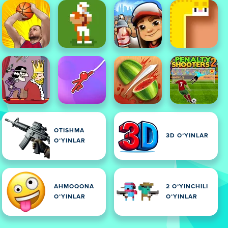
OTISHMA
3D OʻYINLAR
OʻYINLAR
AHMOQONA
2 OʻYINCHILI
OʻYINLAR
OʻYINLAR