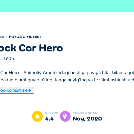
LAR
POYGA OʻYINLARI
ock Car Hero
r:
b10b
 Car Hero – Shimoliy Amerikadagi boshqa poygachilar bilan raqo
rda raqiblarni quvib oʻting, tangalar yigʻing va tezlikni oshirish 
ROQ KOʻRSATISH
umkin. Stock Car Hero bizning tanlangan Poyga oʻyinlari larimizd
REYTING
YANGILANGAN
4.4
noy, 2020