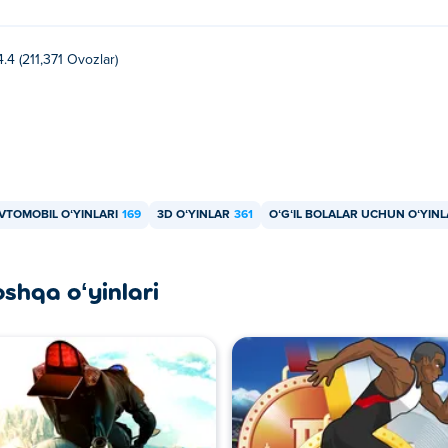
4.4 (211,371 Ovozlar)
VTOMOBIL OʻYINLARI
169
3D OʻYINLAR
361
OʻGʻIL BOLALAR UCHUN OʻYIN
oshqa oʻyinlari