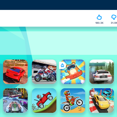
180.3K
31.0