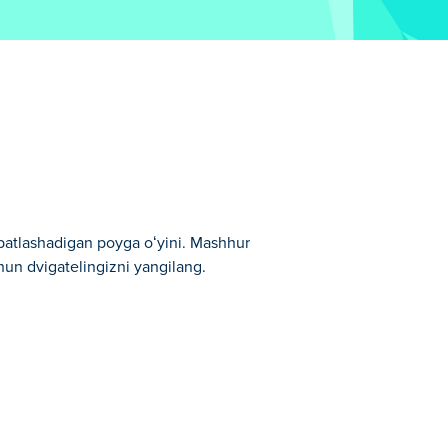
batlashadigan poyga oʻyini. Mashhur
uchun dvigatelingizni yangilang.
an biridir.