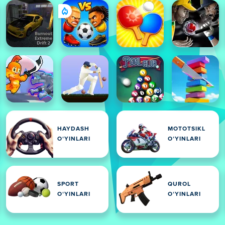
HAYDASH
MOTOTSIKL
OʻYINLARI
OʻYINLARI
SPORT
QUROL
OʻYINLARI
OʻYINLARI