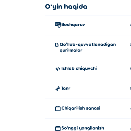
Oʻyin haqida
Boshqaruv
Qoʻllab-quvvatlanadigan
qurilmalar
Ishlab chiquvchi
Janr
Chiqarilish sanasi
Soʻnggi yangilanish