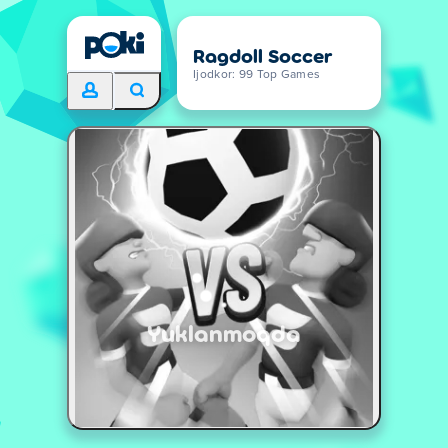
Ragdoll Soccer
Ijodkor: 99 Top Games
Yuklanmoqda