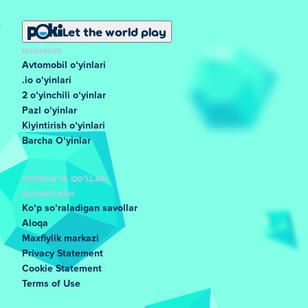
Let the world play
MASHHUR
Avtomobil oʻyinlari
.io oʻyinlari
2 oʻyinchili oʻyinlar
Pazl oʻyinlar
Kiyintirish oʻyinlari
Barcha Oʻyinlar
YORDAM VA QO'LLAB-
QUVVATLASH
Koʻp soʻraladigan savollar
Aloqa
Maxfiylik markazi
Privacy Statement
Cookie Statement
Terms of Use