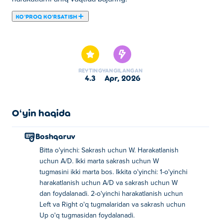
KOʻPROQ KOʻRSATISH
Ragdoll Soccer - bu oldindan aytib bo'lmaydigan futbol
o'yini, unda floppi fizika maydonni boshqaradi! Ragdoll
o'yinchilaringizni boshqaring, oldinga va orqaga harakat
qiling, sakrab chiqing va to'pni darvozaga urib yuboring.
REYTING
YANGILANGAN
Har bir o'yin quvnoq sinovdir, chunki siz tartibsizlikni
4.3
apr, 2026
o'zlashtirishga harakat qilasiz! Yagona o'yinchi rejimida
o'rinlarni ko'taring yoki 2 o'yinchining yovvoyi o'yinlarida
do'stingizga qarshi turing. Siz jinnilikni engib, g'alaba
Oʻyin haqida
golini ura olasizmi?
Boshqaruv
Ragdoll futbolini qanday o'ynash kerak?
Bitta o'yinchi: Sakrash uchun W. Harakatlanish
uchun A/D. Ikki marta sakrash uchun W
Bitta futbolchi
tugmasini ikki marta bos. Ikkita o'yinchi: 1-o'yinchi
harakatlanish uchun A/D va sakrash uchun W
Sakrash: V
dan foydalanadi. 2-o'yinchi harakatlanish uchun
Ko'chirish: A/D
Left va Right o'q tugmalaridan va sakrash uchun
Up o'q tugmasidan foydalanadi.
Ikki marta sakrash: W tugmasini ikki marta bosing