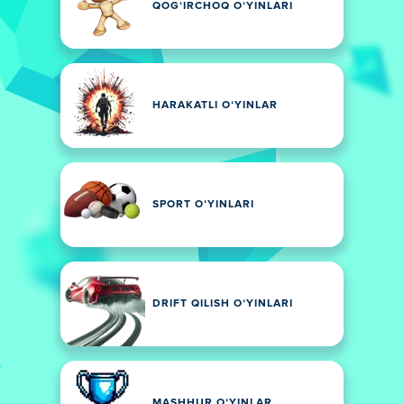
QOGʻIRCHOQ OʻYINLARI
HARAKATLI OʻYINLAR
SPORT OʻYINLARI
DRIFT QILISH OʻYINLARI
MASHHUR OʻYINLAR