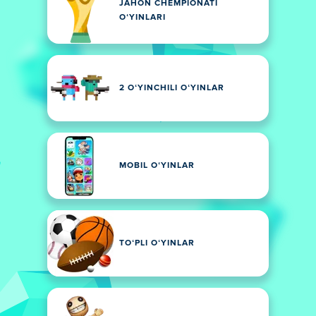
JAHON CHEMPIONATI
OʻYINLARI
2 OʻYINCHILI OʻYINLAR
MOBIL OʻYINLAR
TOʻPLI OʻYINLAR