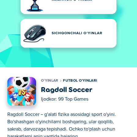
SICHQONCHALI OʻYINLAR
OʻYINLAR
FUTBOL OʻYINLARI
Ragdoll Soccer
Ijodkor:
99 Top Games
Ragdoll Soccer – g'alati fizika asosidagi sport o'yini.
Bo'shashgan o'yinchilarni boshqaring, ular qoqilib,
sakrab, darvozaga tepishadi. Ochko to'plash uchun
harakatlarni aniq vaqtida bajaring.