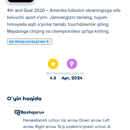
4th and Goal 2020 – Amerika futbolini ekraningizga olib
keluvchi sport o'yini. Jamoangizni tanlang, hujum-
himoyada aqlli o'yinlar tanlab, touchdownlar qiling.
Maydonga chiqing va chempionlikni qo'lga kiriting.
KOʻPROQ KOʻRSATISH
Bu yerda siz 4th and Goal 2020 o'ynashingiz mumkin.
4th and Goal 2020 bizning tanlangan Sport oʻyinlari
larimizdan biridir.
REYTING
YANGILANGAN
4.5
apr, 2024
Oʻyin haqida
Boshqaruv
Harakatlanish uchun Up arrow, Down arrow, Left
arrow, Right arrow. To'p uzatish/o'ynash uchun A,