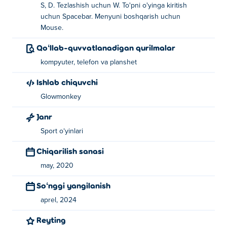
S, D. Tezlashish uchun W. To'pni o'yinga kiritish
uchun Spacebar. Menyuni boshqarish uchun
Mouse.
Qoʻllab-quvvatlanadigan qurilmalar
kompyuter, telefon va planshet
Ishlab chiquvchi
Glowmonkey
Janr
Sport oʻyinlari
Chiqarilish sanasi
may, 2020
Soʻnggi yangilanish
aprel, 2024
Reyting