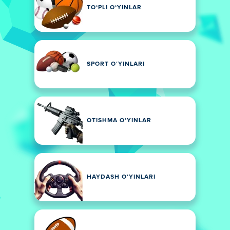
TOʻPLI OʻYINLAR
SPORT OʻYINLARI
OTISHMA OʻYINLAR
HAYDASH OʻYINLARI