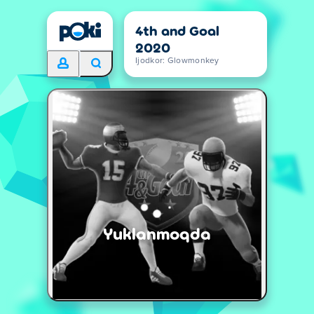
4th and Goal
2020
Ijodkor: Glowmonkey
Yuklanmoqda