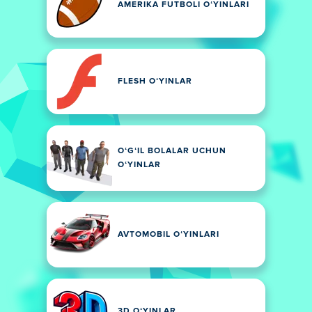
AMERIKA FUTBOLI OʻYINLARI
FLESH OʻYINLAR
OʻGʻIL BOLALAR UCHUN
OʻYINLAR
AVTOMOBIL OʻYINLARI
3D OʻYINLAR