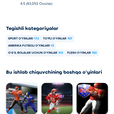
4.5 (43,053 Ovozlar)
Tegishli kategoriyalar
SPORT OʻYINLARI
172
TOʻPLI OʻYINLAR
107
AMERIKA FUTBOLI OʻYINLARI
13
OʻGʻIL BOLALAR UCHUN OʻYINLAR
313
FLESH OʻYINLAR
153
Bu ishlab chiquvchining boshqa oʻyinlari