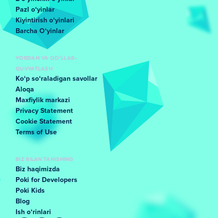
Pazl oʻyinlar
Kiyintirish oʻyinlari
Barcha Oʻyinlar
YORDAM VA QO'LLAB-
QUVVATLASH
Koʻp soʻraladigan savollar
Aloqa
Maxfiylik markazi
Privacy Statement
Cookie Statement
Terms of Use
BIZ BILAN TANISHING
Biz haqimizda
Poki for Developers
Poki Kids
Blog
Ish oʻrinlari