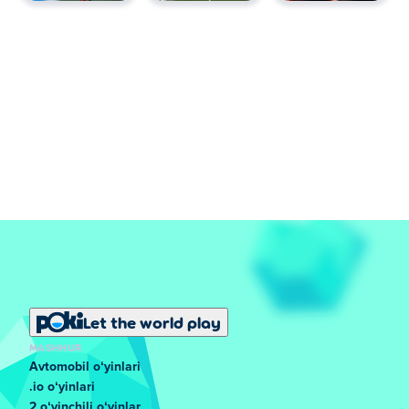
Let the world play
MASHHUR
Avtomobil oʻyinlari
.io oʻyinlari
2 oʻyinchili oʻyinlar