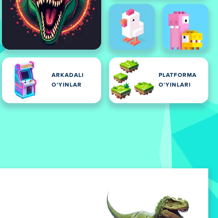
ARKADALI
PLATFORMA
OʻYINLAR
OʻYINLARI