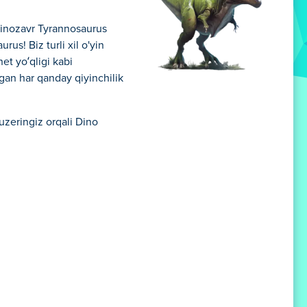
 dinozavr Tyrannosaurus
us! Biz turli xil o'yin
et yo‘qligi kabi
agan har qanday qiyinchilik
uzeringiz orqali Dino