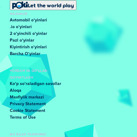
Let the world play
MASHHUR
Avtomobil oʻyinlari
.io oʻyinlari
2 oʻyinchili oʻyinlar
Pazl oʻyinlar
Kiyintirish oʻyinlari
Barcha Oʻyinlar
YORDAM VA QO'LLAB-
QUVVATLASH
Koʻp soʻraladigan savollar
Aloqa
Maxfiylik markazi
Privacy Statement
Cookie Statement
Terms of Use
BIZ BILAN TANISHING