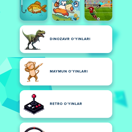
DINOZAVR OʻYINLARI
MAYMUN OʻYINLARI
RETRO OʻYINLAR