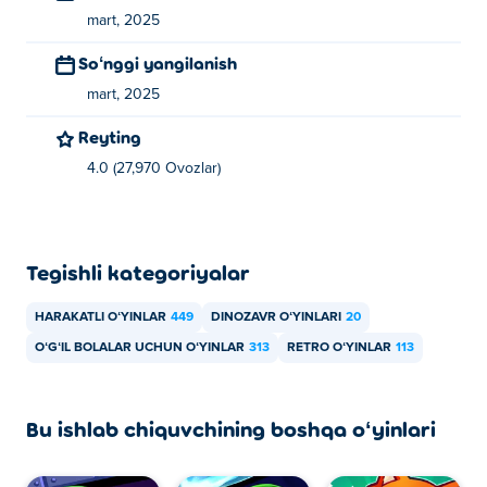
mart, 2025
mumkin?
Soʻnggi yangilanish
Roar Rampage oʻyinini Poki da bepul oʻynashingiz
mart, 2025
mumkin.
Reyting
Roar Rampageni mobil qurilmalarda va ish
stolida o‘ynay olamanmi?
4.0 (27,970 Ovozlar)
Roar Rampage kompyuteringizda va telefon va
planshetlar kabi mobil qurilmalarda o'ynalishi mumkin.
Tegishli kategoriyalar
HARAKATLI OʻYINLAR
449
DINOZAVR OʻYINLARI
20
OʻGʻIL BOLALAR UCHUN OʻYINLAR
313
RETRO OʻYINLAR
113
Bu ishlab chiquvchining boshqa oʻyinlari