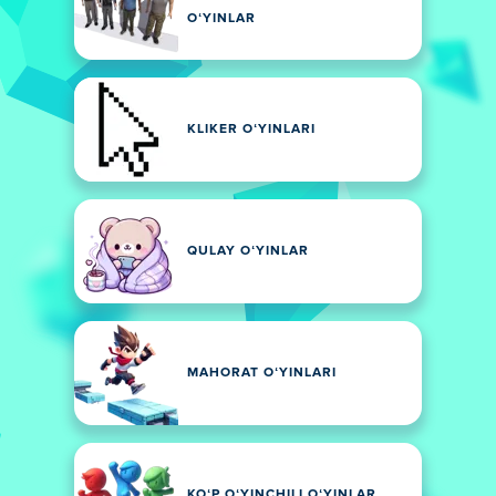
OʻYINLAR
KLIKER OʻYINLARI
QULAY OʻYINLAR
MAHORAT OʻYINLARI
KOʻP OʻYINCHILI OʻYINLAR