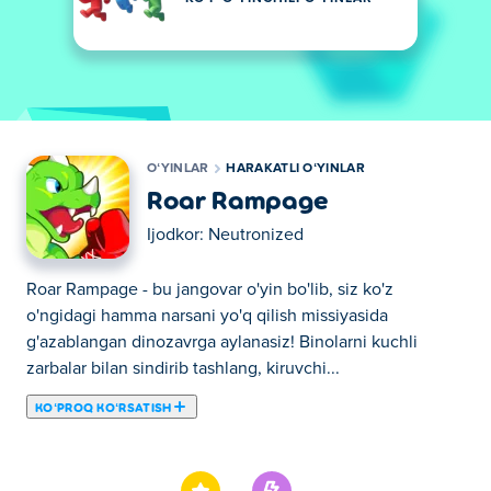
OʻYINLAR
HARAKATLI OʻYINLAR
Roar Rampage
Ijodkor:
Neutronized
Roar Rampage - bu jangovar o'yin bo'lib, siz ko'z
o'ngidagi hamma narsani yo'q qilish missiyasida
g'azablangan dinozavrga aylanasiz! Binolarni kuchli
zarbalar bilan sindirib tashlang, kiruvchi...
KOʻPROQ KOʻRSATISH
Roar Rampage - bu jangovar o'yin bo'lib, siz ko'z
o'ngidagi hamma narsani yo'q qilish missiyasida
g'azablangan dinozavrga aylanasiz! Binolarni kuchli