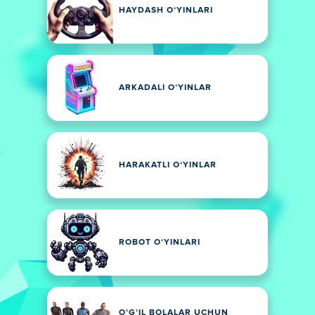
HAYDASH OʻYINLARI
ARKADALI OʻYINLAR
HARAKATLI OʻYINLAR
ROBOT OʻYINLARI
OʻGʻIL BOLALAR UCHUN