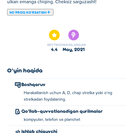
ulkan emanga chiqing. Cheksiz sarguzasht!
KOʻPROQ KOʻRSATISH
Bu yerda siz Magic Bridge o'ynashingiz mumkin. Magic
Bridge bizning tanlangan Mahorat oʻyinlari larimizdan
biridir.
REYTING
YANGILANGAN
4.4
may, 2021
Oʻyin haqida
Boshqaruv
Harakatlanish uchun A, D, chap strelka yoki oʻng
strelkadan foydalaning.
Qoʻllab-quvvatlanadigan qurilmalar
kompyuter, telefon va planshet
Ishlab chiquvchi