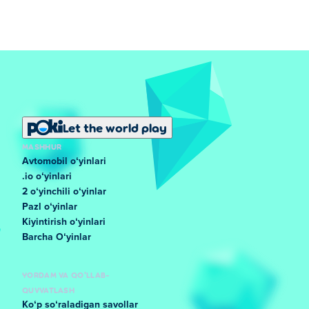
Let the world play
MASHHUR
Avtomobil oʻyinlari
.io oʻyinlari
2 oʻyinchili oʻyinlar
Pazl oʻyinlar
Kiyintirish oʻyinlari
Barcha Oʻyinlar
YORDAM VA QO'LLAB-
QUVVATLASH
Koʻp soʻraladigan savollar