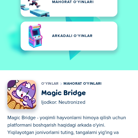
MAHORAT OʻYINLARI
ARKADALI OʻYINLAR
OʻYINLAR
MAHORAT OʻYINLARI
Magic Bridge
Ijodkor:
Neutronized
Magic Bridge - yoqimli hayvonlarni himoya qilish uchun
platformani boshqarish haqidagi arkada o'yini.
Yiqilayotgan jonivorlarni tuting, tangalarni yig'ing va