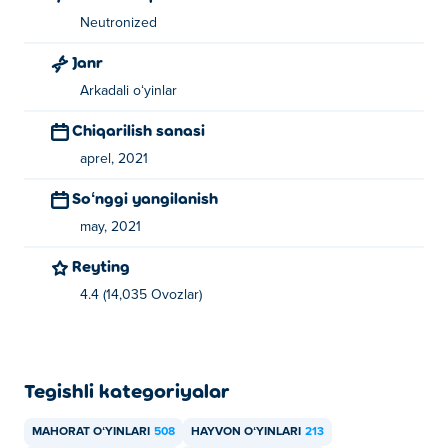
Neutronized
Janr
Arkadali oʻyinlar
Chiqarilish sanasi
aprel, 2021
Soʻnggi yangilanish
may, 2021
Reyting
4.4 (14,035 Ovozlar)
Tegishli kategoriyalar
MAHORAT OʻYINLARI
508
HAYVON OʻYINLARI
213