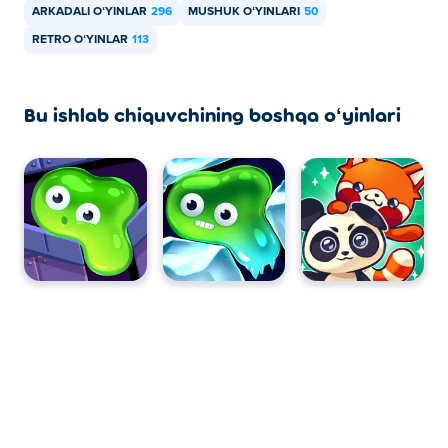
ARKADALI OʻYINLAR
296
MUSHUK OʻYINLARI
50
RETRO OʻYINLAR
113
Bu ishlab chiquvchining boshqa oʻyinlari