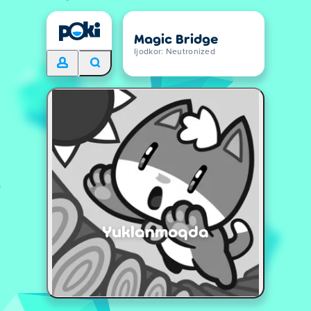
Magic Bridge
Ijodkor: Neutronized
Yuklanmoqda