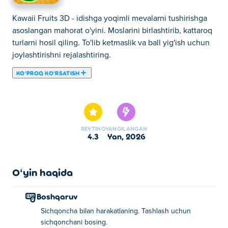
Kawaii Fruits 3D - idishga yoqimli mevalarni tushirishga
asoslangan mahorat o'yini. Moslarini birlashtirib, kattaroq
turlarni hosil qiling. To'lib ketmaslik va ball yig'ish uchun
joylashtirishni rejalashtiring.
KOʻPROQ KOʻRSATISH
Bu yerda siz Kawaii Fruits 3D o'ynashingiz mumkin.
Kawaii Fruits 3D bizning tanlangan Tarvuz oʻyinlari
larimizdan biridir.
REYTING
YANGILANGAN
4.3
yan, 2026
Oʻyin haqida
Boshqaruv
Sichqoncha bilan harakatlaning. Tashlash uchun
sichqonchani bosing.