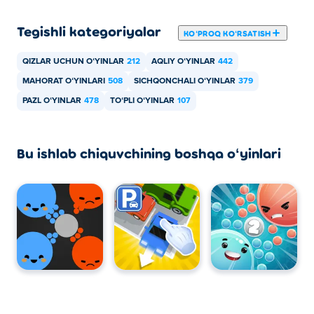
Tegishli kategoriyalar
KOʻPROQ KOʻRSATISH
QIZLAR UCHUN OʻYINLAR
212
AQLIY OʻYINLAR
442
MAHORAT OʻYINLARI
508
SICHQONCHALI OʻYINLAR
379
PAZL OʻYINLAR
478
TOʻPLI OʻYINLAR
107
Bu ishlab chiquvchining boshqa oʻyinlari