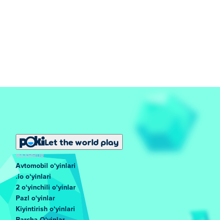
Let the world play
MASHHUR
Avtomobil oʻyinlari
.io oʻyinlari
2 oʻyinchili oʻyinlar
Pazl oʻyinlar
Kiyintirish oʻyinlari