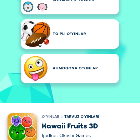
TOʻPLI OʻYINLAR
AHMOQONA OʻYINLAR
OʻYINLAR
TARVUZ OʻYINLARI
Kawaii Fruits 3D
Ijodkor:
Okashi Games