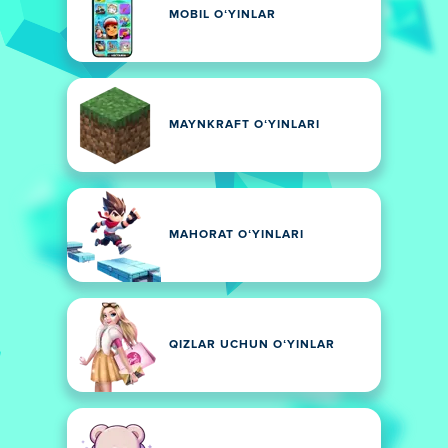
MOBIL OʻYINLAR
MAYNKRAFT OʻYINLARI
MAHORAT OʻYINLARI
QIZLAR UCHUN OʻYINLAR