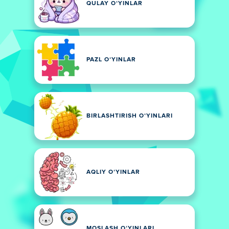
QULAY OʻYINLAR
PAZL OʻYINLAR
BIRLASHTIRISH OʻYINLARI
AQLIY OʻYINLAR
MOSLASH OʻYINLARI