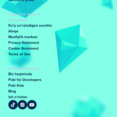
Barcha Oʻyinlar
YORDAM VA QO'LLAB-
QUVVATLASH
Koʻp soʻraladigan savollar
Aloqa
Maxfiylik markazi
Privacy Statement
Cookie Statement
Terms of Use
BIZ BILAN TANISHING
Biz haqimizda
Poki for Developers
Poki Kids
Blog
Ish oʻrinlari