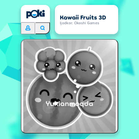
Kawaii Fruits 3D
Ijodkor: Okashi Games
Yuklanmoqda