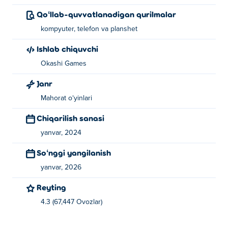
Qoʻllab-quvvatlanadigan qurilmalar
kompyuter, telefon va planshet
Ishlab chiquvchi
Okashi Games
Janr
Mahorat oʻyinlari
Chiqarilish sanasi
yanvar, 2024
Soʻnggi yangilanish
yanvar, 2026
Reyting
4.3 (67,447 Ovozlar)