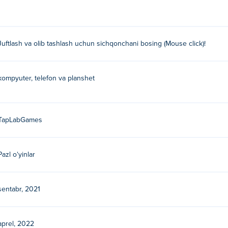
Juftlash va olib tashlash uchun sichqonchani bosing (Mouse click)!
kompyuter, telefon va planshet
TapLabGames
Pazl oʻyinlar
sentabr, 2021
aprel, 2022