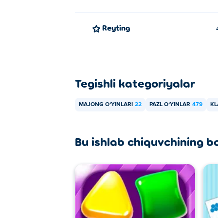
Reyting
Tegishli kategoriyalar
MAJONG OʻYINLARI
22
PAZL OʻYINLAR
479
KL
Bu ishlab chiquvchining b