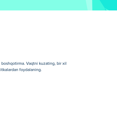
n boshqotirma. Vaqtni kuzating, bir xil
plitkalardan foydalaning.
n biridir.