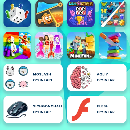
MOSLASH
AQLIY
OʻYINLARI
OʻYINLAR
SICHQONCHALI
FLESH
OʻYINLAR
OʻYINLAR