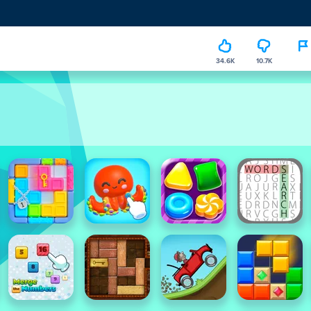
34.6K
10.7K