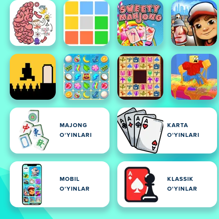
MAJONG
KARTA
OʻYINLARI
OʻYINLARI
MOBIL
KLASSIK
OʻYINLAR
O'YINLAR