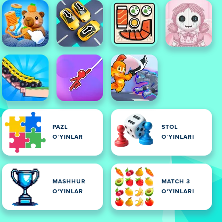
PAZL
STOL
OʻYINLAR
OʻYINLARI
MASHHUR
MATCH 3
OʻYINLAR
OʻYINLARI