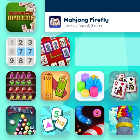
Mahjong Firefly
Ijodkor: TapLabGames