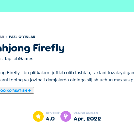
LAR
PAZL OʻYINLAR
hjong Firefly
r:
TapLabGames
g Firefly - bu plitkalarni juftlab olib tashlab, taxtani tozalaydiga
klarni toping va jozibali darajalarda oldinga siljish uchun maxsus 
ROQ KOʻRSATISH
mumkin. Mahjong Firefly bizning tanlangan Pazl oʻyinlar larimizda
REYTING
YANGILANGAN
4.0
apr, 2022