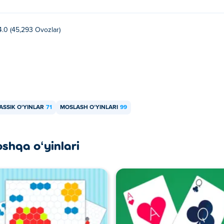
4.0 (45,293 Ovozlar)
ASSIK O'YINLAR
71
MOSLASH OʻYINLARI
99
oshqa oʻyinlari