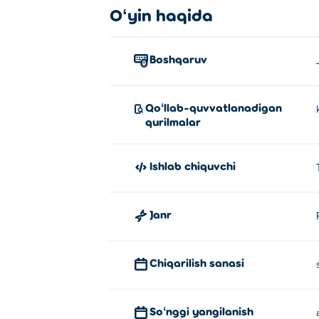
Oʻyin haqida
Boshqaruv
Qoʻllab-quvvatlanadigan
qurilmalar
Ishlab chiquvchi
Janr
Chiqarilish sanasi
Soʻnggi yangilanish