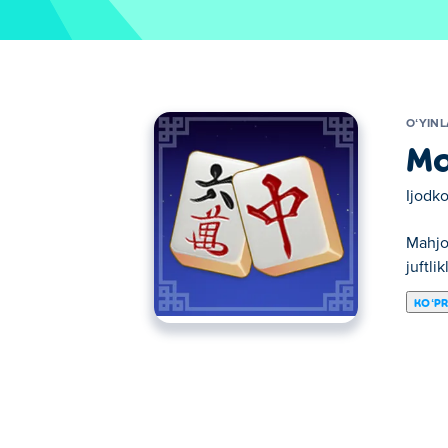
OʻYIN
Ma
Ijodko
Mahjon
juftli
KOʻP
Bu yerda siz Mahjong Firefly o'ynashingiz 