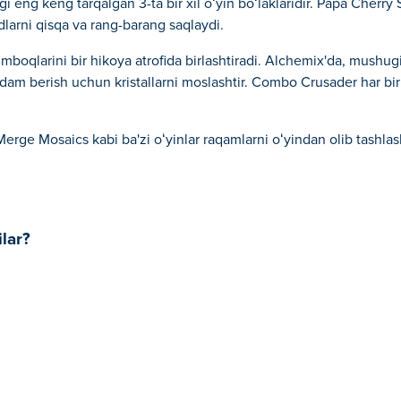
 eng keng tarqalgan 3-ta bir xil oʻyin boʻlaklaridir. Papa Cherry S
dlarni qisqa va rang-barang saqlaydi.
 jumboqlarini bir hikoya atrofida birlashtiradi. Alchemix'da, mush
dam berish uchun kristallarni moslashtir. Combo Crusader har b
erge Mosaics kabi ba'zi oʻyinlar raqamlarni oʻyindan olib tashlash
lar?