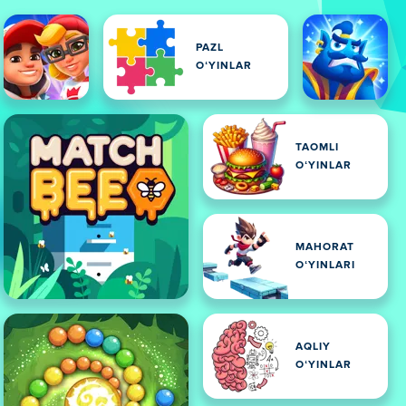
PAZL
OʻYINLAR
TAOMLI
OʻYINLAR
MAHORAT
OʻYINLARI
AQLIY
OʻYINLAR