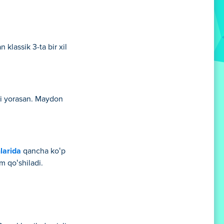
klassik 3-ta bir xil
ni yorasan. Maydon
nlarida
qancha koʻp
m qoʻshiladi.