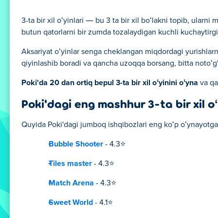
3-ta bir xil oʻyinlari — bu 3 ta bir xil boʻlakni topib, ula
butun qatorlarni bir zumda tozalaydigan kuchli kuchaytirgic
Aksariyat oʻyinlar senga cheklangan miqdordagi yurishlar
qiyinlashib boradi va qancha uzoqqa borsang, bitta notoʻg
Poki'da 20 dan ortiq bepul 3-ta bir xil oʻyinini oʻyna
va qa
Poki'dagi eng mashhur 3-ta bir xil oʻ
Quyida Poki'dagi jumboq ishqibozlari eng koʻp oʻynayotg
Bubble Shooter
- 4.3⭐
Tiles master
- 4.3⭐
Match Arena
- 4.3⭐
Sweet World
- 4.1⭐