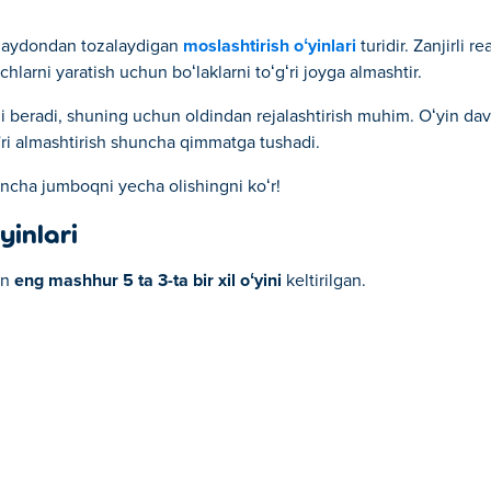
rni maydondan tozalaydigan
moslashtirish oʻyinlari
turidir. Zanjirli r
hlarni yaratish uchun boʻlaklarni toʻgʻri joyga almashtir.
ni beradi, shuning uchun oldindan rejalashtirish muhim. Oʻyin d
'ri almashtirish shuncha qimmatga tushadi.
ncha jumboqni yecha olishingni koʻr!
yinlari
an
eng mashhur 5 ta 3-ta bir xil oʻyini
keltirilgan.