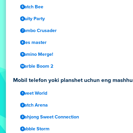
Match Bee
Fruity Party
Combo Crusader
Tiles master
Domino Merge!
Marble Boom 2
Mobil telefon yoki planshet uchun eng mashhur 
Sweet World
Match Arena
Mahjong Sweet Connection
Bubble Storm