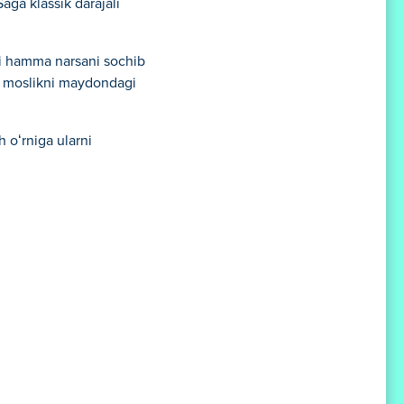
aga klassik darajali
ugi hamma narsani sochib
ir moslikni maydondagi
 oʻrniga ularni