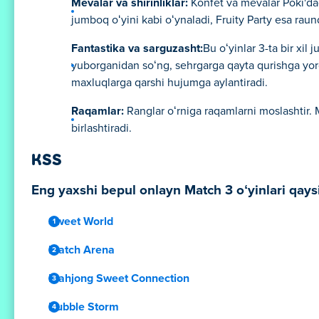
Mevalar va shirinliklar:
Konfet va mevalar Poki'dagi
jumboq oʻyini kabi oʻynaladi, Fruity Party esa raun
Fantastika va sarguzasht:
Bu oʻyinlar 3-ta bir xil
yuborganidan soʻng, sehrgarga qayta qurishga yor
maxluqlarga qarshi hujumga aylantiradi.
Raqamlar:
Ranglar oʻrniga raqamlarni moslashtir. M
birlashtiradi.
KSS
Eng yaxshi bepul onlayn Match 3 oʻyinlari qaysi
Sweet World
Match Arena
Mahjong Sweet Connection
Bubble Storm