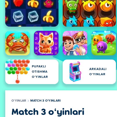
PUFAKLI
ARKADALI
OTISHMA
OʻYINLAR
OʻYINLAR
OʻYINLAR
MATCH 3 OʻYINLARI
Match 3 oʻyinlari