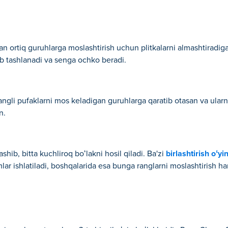
n ortiq guruhlarga moslashtirish uchun plitkalarni almashtiradigan 
ib tashlanadi va senga ochko beradi.
angli pufaklarni mos keladigan guruhlarga qaratib otasan va ular
n.
shib, bitta kuchliroq boʻlakni hosil qiladi. Ba'zi
birlashtirish oʻyi
lar ishlatiladi, boshqalarida esa bunga ranglarni moslashtirish ha