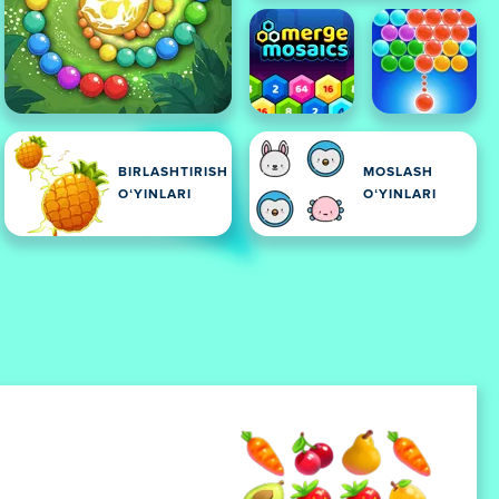
BIRLASHTIRISH
MOSLASH
OʻYINLARI
OʻYINLARI