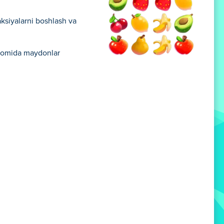
eaksiyalarni boshlash va
avomida maydonlar