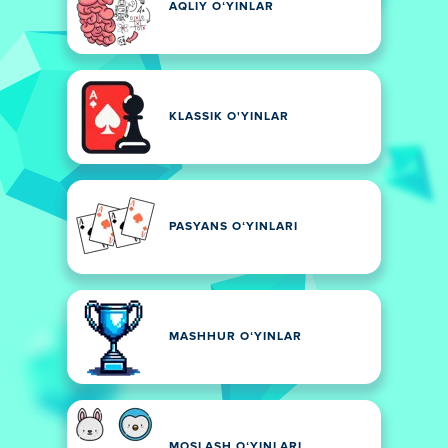
AQLIY OʻYINLAR
KLASSIK O'YINLAR
PASYANS OʻYINLARI
MASHHUR OʻYINLAR
MOSLASH OʻYINLARI