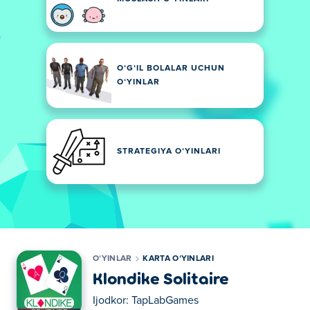
OʻGʻIL BOLALAR UCHUN
OʻYINLAR
STRATEGIYA OʻYINLARI
OʻYINLAR
KARTA OʻYINLARI
Klondike Solitaire
Ijodkor:
TapLabGames