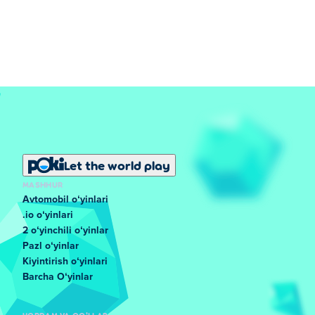
Let the world play
MASHHUR
Avtomobil oʻyinlari
.io oʻyinlari
2 oʻyinchili oʻyinlar
Pazl oʻyinlar
Kiyintirish oʻyinlari
Barcha Oʻyinlar