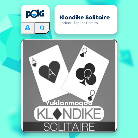
Klondike Solitaire
Ijodkor: TapLabGames
Yuklanmoqda