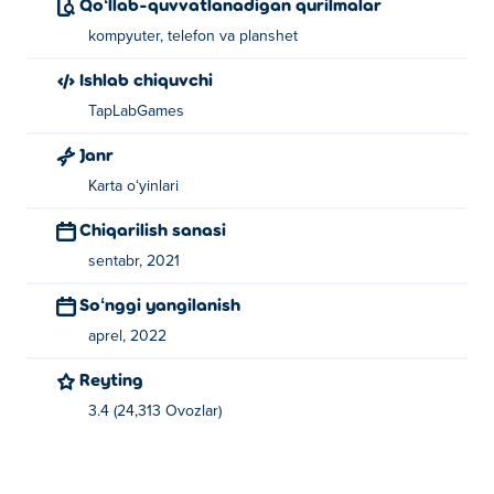
Qoʻllab-quvvatlanadigan qurilmalar
kompyuter, telefon va planshet
Ishlab chiquvchi
TapLabGames
Janr
Karta oʻyinlari
Chiqarilish sanasi
sentabr, 2021
Soʻnggi yangilanish
aprel, 2022
Reyting
3.4 (24,313 Ovozlar)