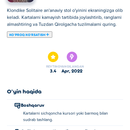
Klondike Solitaire an'anaviy stol o'yinini ekraningizga olib
keladi. Kartalarni kamayish tartibida joylashtirib, ranglarni
almashtiring va Tuzdan Qirolgacha tuzilmalarni quring.
KOʻPROQ KOʻRSATISH
Bu yerda siz Klondike Solitaire o'ynashingiz mumkin.
Klondike Solitaire bizning tanlangan Karta oʻyinlari
larimizdan biridir.
REYTING
YANGILANGAN
3.4
apr, 2022
Oʻyin haqida
Boshqaruv
Kartalarni sichqoncha kursori yoki barmoq bilan
sudrab tashlang.