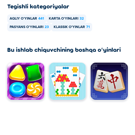
Tegishli kategoriyalar
AQLIY OʻYINLAR
441
KARTA OʻYINLARI
32
PASYANS OʻYINLARI
23
KLASSIK O'YINLAR
71
Bu ishlab chiquvchining boshqa oʻyinlari