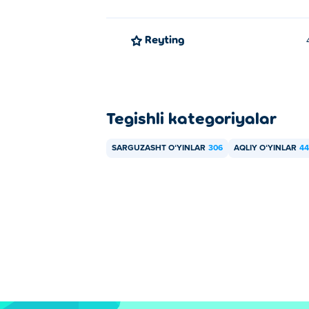
Reyting
Tegishli kategoriyalar
SARGUZASHT OʻYINLAR
306
AQLIY OʻYINLAR
44