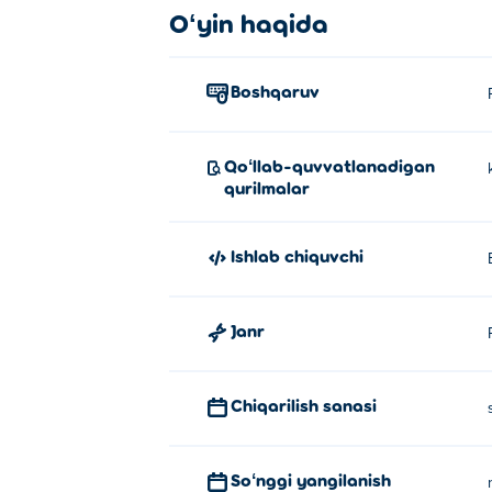
"Baliqni qutqarish" o'yinini qanda
Oʻyin haqida
Ignani tortib olish uchun bosing va torting.
Boshqaruv
Qutqaruvchi baliqni kim yaratdi?
Rescue the Fish Blabbers Games tomonidan 
Qoʻllab-quvvatlanadigan
qurilmalar
Qanday qilib qutqarish baliqlarin
Siz Poki da Rescue the Fish o'yinini bepu
Ishlab chiquvchi
Rescue the Fish o'yinini mobil qur
Janr
Rescue the Fish o'yinini kompyuteringizda
Chiqarilish sanasi
Soʻnggi yangilanish