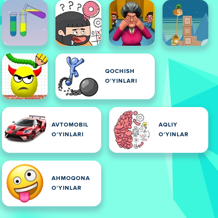
QOCHISH
OʻYINLARI
AVTOMOBIL
AQLIY
OʻYINLARI
OʻYINLAR
AHMOQONA
OʻYINLAR