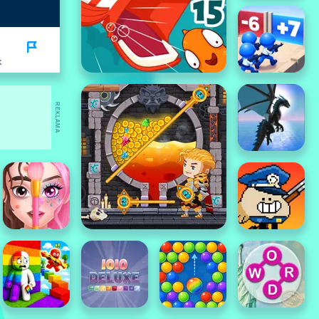
K
REKLAMA