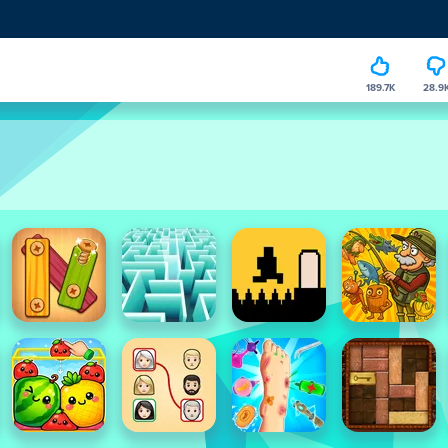
189.7K
28.9