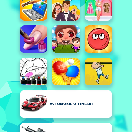
AVTOMOBIL OʻYINLARI