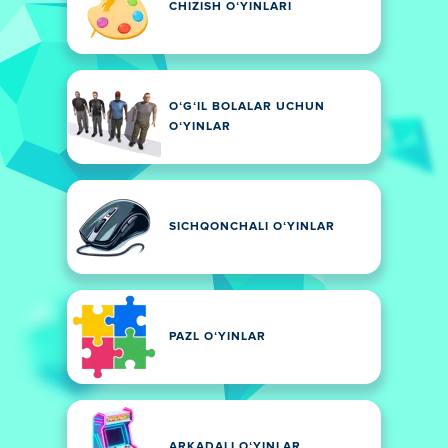
CHIZISH OʻYINLARI
OʻGʻIL BOLALAR UCHUN
OʻYINLAR
SICHQONCHALI OʻYINLAR
PAZL OʻYINLAR
ARKADALI OʻYINLAR