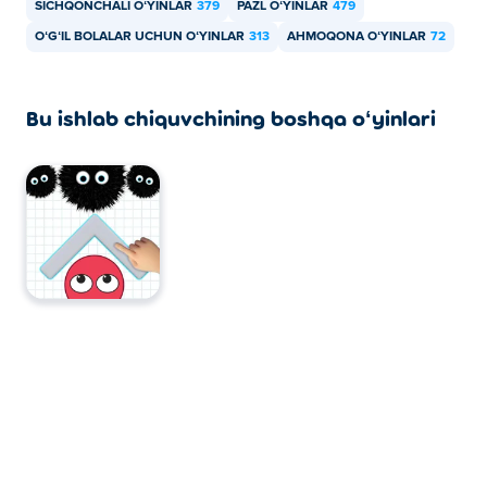
SICHQONCHALI OʻYINLAR
379
PAZL OʻYINLAR
479
OʻGʻIL BOLALAR UCHUN OʻYINLAR
313
AHMOQONA OʻYINLAR
72
Bu ishlab chiquvchining boshqa oʻyinlari