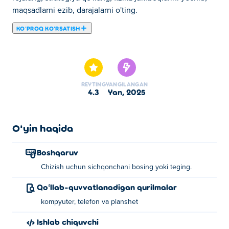
maqsadlarni ezib, darajalarni o'ting.
KOʻPROQ KOʻRSATISH
Bu yerda siz Draw To Smash: Logic Puzzle o'ynashingiz
mumkin. Draw To Smash: Logic Puzzle bizning tanlangan
Pazl oʻyinlar larimizdan biridir.
REYTING
YANGILANGAN
4.3
yan, 2025
Oʻyin haqida
Boshqaruv
Chizish uchun sichqonchani bosing yoki teging.
Qoʻllab-quvvatlanadigan qurilmalar
kompyuter, telefon va planshet
Ishlab chiquvchi