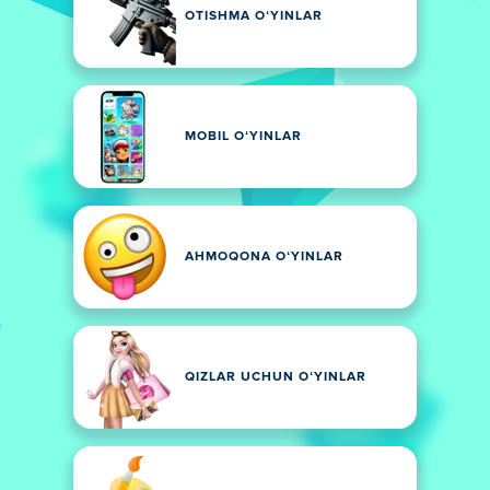
OTISHMA OʻYINLAR
MOBIL OʻYINLAR
AHMOQONA OʻYINLAR
QIZLAR UCHUN OʻYINLAR