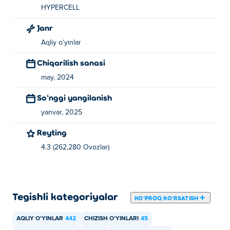
HYPERCELL
Janr
Aqliy oʻyinlar
Chiqarilish sanasi
may, 2024
Soʻnggi yangilanish
yanvar, 2025
Reyting
4.3 (262,280 Ovozlar)
Tegishli kategoriyalar
KOʻPROQ KOʻRSATISH
AQLIY OʻYINLAR
442
CHIZISH OʻYINLARI
45