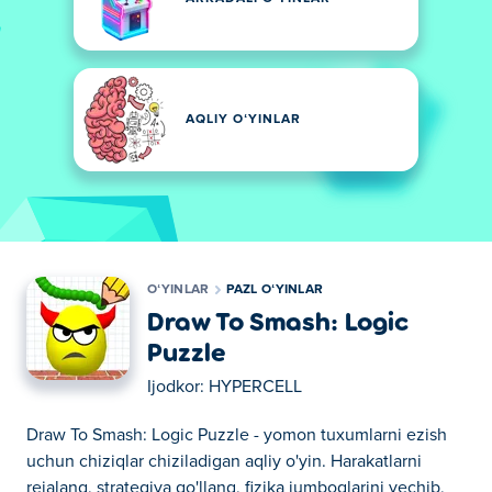
AQLIY OʻYINLAR
OʻYINLAR
PAZL OʻYINLAR
Draw To Smash: Logic
Puzzle
Ijodkor:
HYPERCELL
Draw To Smash: Logic Puzzle - yomon tuxumlarni ezish
uchun chiziqlar chiziladigan aqliy o'yin. Harakatlarni
rejalang, strategiya qo'llang, fizika jumboqlarini yechib,