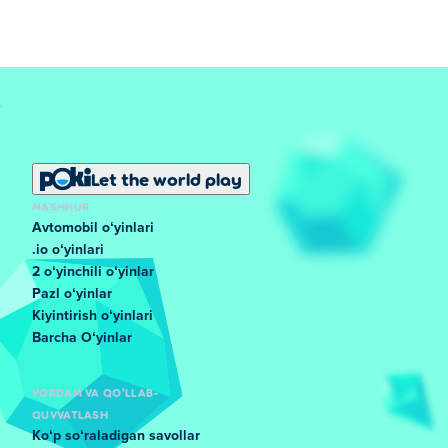
Let the world play
MASHHUR
Avtomobil oʻyinlari
.io oʻyinlari
2 oʻyinchili oʻyinlar
Pazl oʻyinlar
Kiyintirish oʻyinlari
Barcha Oʻyinlar
YORDAM VA QO'LLAB-
QUVVATLASH
Koʻp soʻraladigan savollar