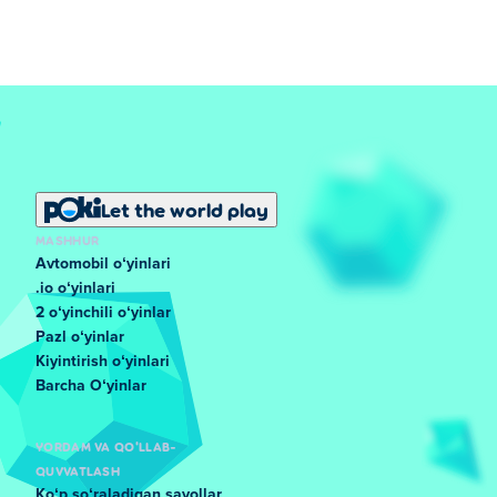
Let the world play
MASHHUR
Avtomobil oʻyinlari
.io oʻyinlari
2 oʻyinchili oʻyinlar
Pazl oʻyinlar
Kiyintirish oʻyinlari
Barcha Oʻyinlar
YORDAM VA QO'LLAB-
QUVVATLASH
Koʻp soʻraladigan savollar