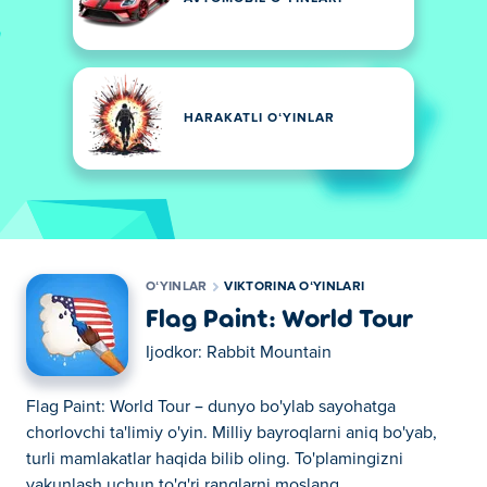
HARAKATLI OʻYINLAR
OʻYINLAR
VIKTORINA OʻYINLARI
Flag Paint: World Tour
Ijodkor:
Rabbit Mountain
Flag Paint: World Tour – dunyo bo'ylab sayohatga
chorlovchi ta'limiy o'yin. Milliy bayroqlarni aniq bo'yab,
turli mamlakatlar haqida bilib oling. To'plamingizni
yakunlash uchun to'g'ri ranglarni moslang.