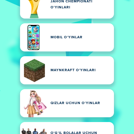
JAHON CHEMPIONATI
OʻYINLARI
MOBIL OʻYINLAR
MAYNKRAFT OʻYINLARI
QIZLAR UCHUN OʻYINLAR
OʻGʻIL BOLALAR UCHUN