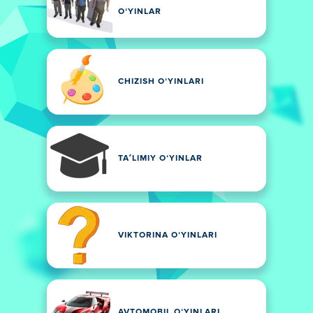
OʻYINLAR
CHIZISH OʻYINLARI
TAʼLIMIY OʻYINLAR
VIKTORINA OʻYINLARI
AVTOMOBIL OʻYINLARI