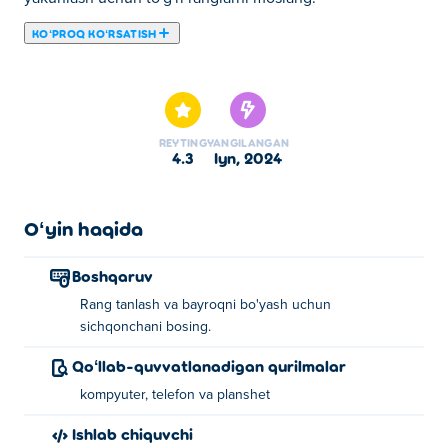
KOʻPROQ KOʻRSATISH
Bu yerda siz Flag Paint: World Tour o'ynashingiz mumkin.
Flag Paint: World Tour bizning tanlangan Viktorina
oʻyinlari larimizdan biridir.
REYTING
YANGILANGAN
4.3
iyn, 2024
Oʻyin haqida
Boshqaruv
Rang tanlash va bayroqni bo'yash uchun
sichqonchani bosing.
Qoʻllab-quvvatlanadigan qurilmalar
kompyuter, telefon va planshet
Ishlab chiquvchi