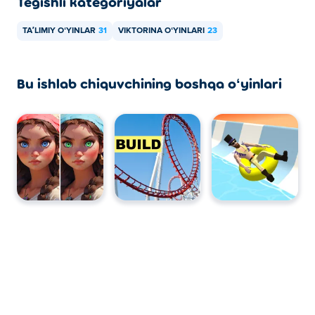
Tegishli kategoriyalar
TAʼLIMIY OʻYINLAR
31
VIKTORINA OʻYINLARI
23
Bu ishlab chiquvchining boshqa oʻyinlari