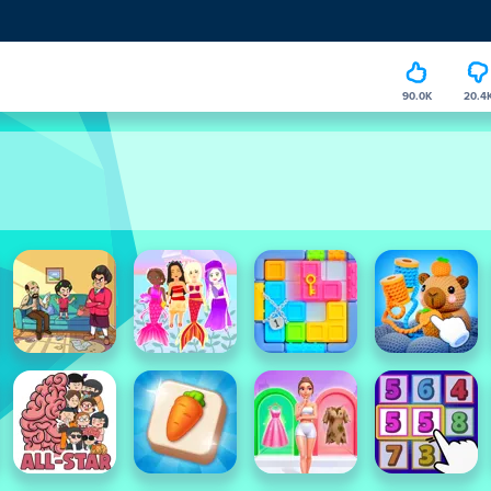
90.0K
20.4