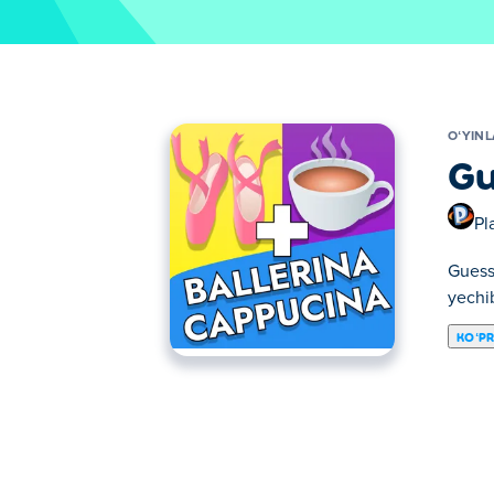
OʻYIN
Gu
Pl
Guess 
yechib
KOʻP
Guess the Emojis – bu jumboq o‘yini bo‘lib
va har bir jumboqni ijodkorlik bilan hal qili
olasizmi?
Guess the Emojisni qanday o'yna