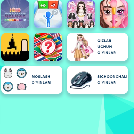
QIZLAR
UCHUN
OʻYINLAR
MOSLASH
SICHQONCHALI
OʻYINLARI
OʻYINLAR