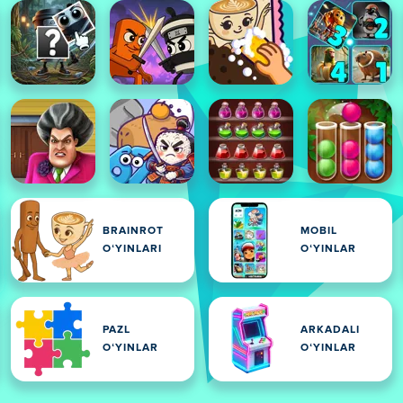
BRAINROT
MOBIL
OʻYINLARI
OʻYINLAR
PAZL
ARKADALI
OʻYINLAR
OʻYINLAR