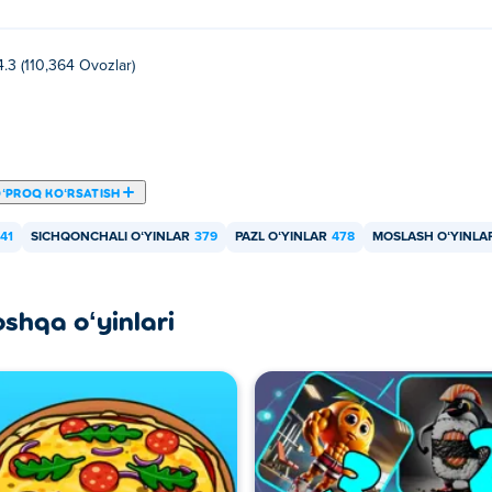
4.3 (110,364 Ovozlar)
ʻPROQ KOʻRSATISH
41
SICHQONCHALI OʻYINLAR
379
PAZL OʻYINLAR
478
MOSLASH OʻYINLA
oshqa oʻyinlari