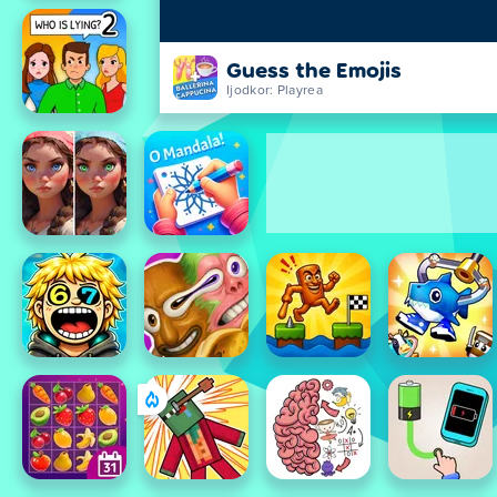
Guess the Emojis
Ijodkor: Playrea