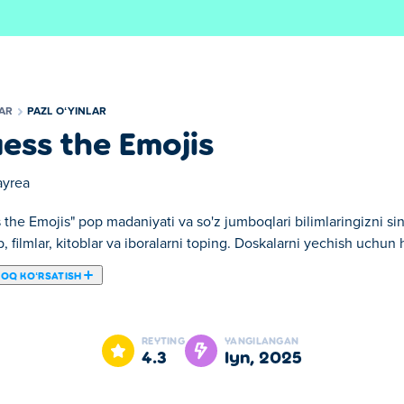
LAR
PAZL OʻYINLAR
ess the Emojis
ayrea
the Emojis" pop madaniyati va so'z jumboqlari bilimlaringizni sin
, filmlar, kitoblar va iboralarni toping. Doskalarni yechish uchun 
ROQ KOʻRSATISH
, unda matnni to‘ldirish uchun kerakli kulgichlar mos keladi! O'yl
ng. Bu sizning emojilaringizni qanchalik yaxshi bilishingiz testidir
REYTING
YANGILANGAN
4.3
iyn, 2025
sh mumkin?