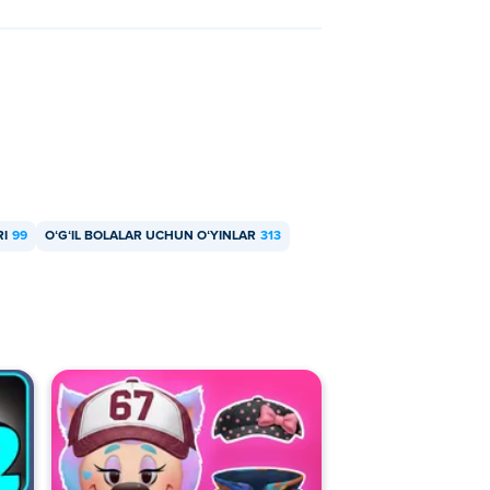
RI
99
OʻGʻIL BOLALAR UCHUN OʻYINLAR
313