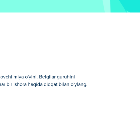
ovchi miya o'yini. Belgilar guruhini
har bir ishora haqida diqqat bilan o'ylang.
ab ko'ring, emoji bilimingizdan foydalaning
. Ularning barchasini to'g'ri taxmin qila