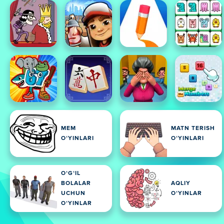
MEM
MATN TERISH
OʻYINLARI
OʻYINLARI
OʻGʻIL
BOLALAR
AQLIY
UCHUN
OʻYINLAR
OʻYINLAR