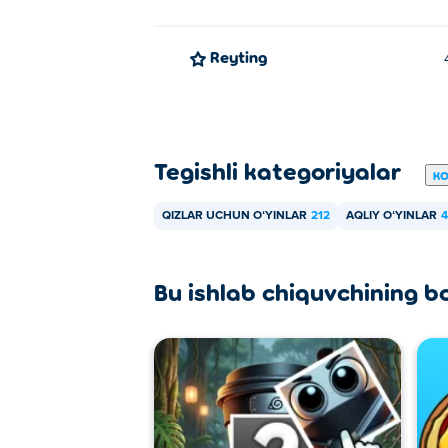
Reyting
Tegishli kategoriyalar
KO
QIZLAR UCHUN OʻYINLAR
212
AQLIY OʻYINLAR
4
Bu ishlab chiquvchining b