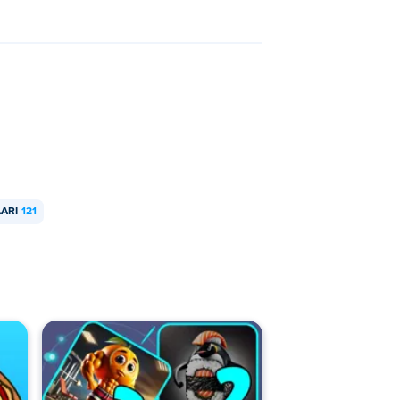
LARI
121