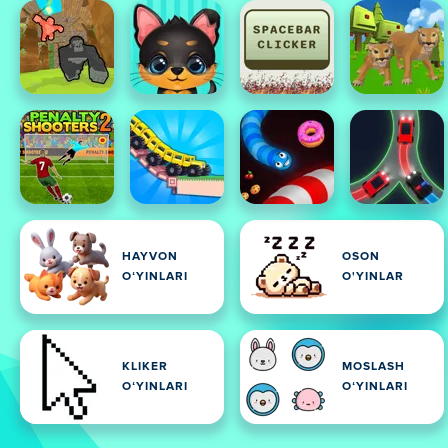
HAYVON
OSON
OʻYINLARI
O'YINLAR
KLIKER
MOSLASH
OʻYINLARI
OʻYINLARI