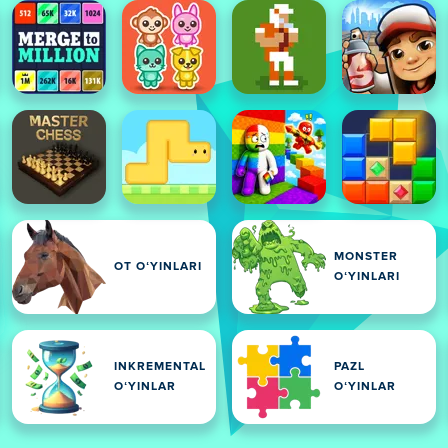
MONSTER
OT OʻYINLARI
OʻYINLARI
INKREMENTAL
PAZL
OʻYINLAR
OʻYINLAR