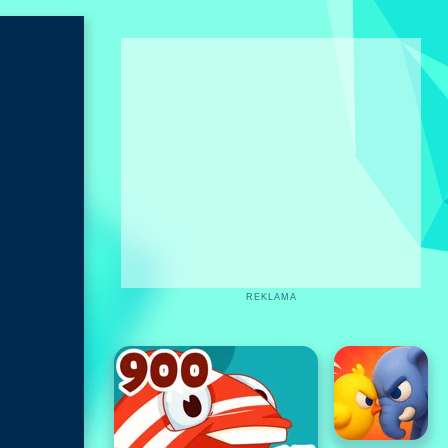
REKLAMA