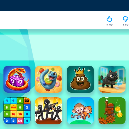
5.2K
1.2K