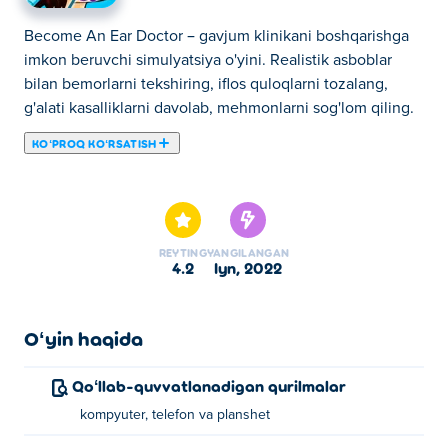
Become An Ear Doctor – gavjum klinikani boshqarishga
imkon beruvchi simulyatsiya o'yini. Realistik asboblar
bilan bemorlarni tekshiring, iflos quloqlarni tozalang,
g'alati kasalliklarni davolab, mehmonlarni sog'lom qiling.
KOʻPROQ KOʻRSATISH
Bu yerda siz Become An Ear Doctor o'ynashingiz
mumkin. Become An Ear Doctor bizning tanlangan
Sarguzasht oʻyinlar larimizdan biridir.
REYTING
YANGILANGAN
4.2
iyn, 2022
Oʻyin haqida
Qoʻllab-quvvatlanadigan qurilmalar
kompyuter, telefon va planshet