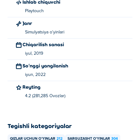
Ishlab chiquvchi
Playtouch
Janr
Simulyatsiya oʻyinlari
Chiqarilish sanasi
iyul, 2019
Soʻnggi yangilanish
iyun, 2022
Reyting
4.2 (281,285 Ovozlar)
Tegishli kategoriyalar
QIZLAR UCHUN OʻYINLAR
212
SARGUZASHT OʻYINLAR
304