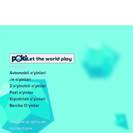
Let the world play
MASHHUR
Avtomobil oʻyinlari
.io oʻyinlari
2 oʻyinchili oʻyinlar
Pazl oʻyinlar
Kiyintirish oʻyinlari
Barcha Oʻyinlar
YORDAM VA QO'LLAB-
QUVVATLASH