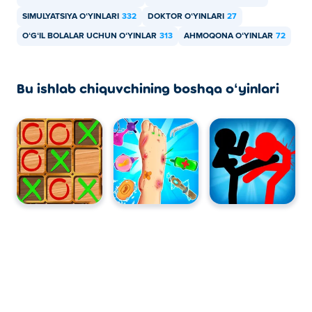
SIMULYATSIYA OʻYINLARI
332
DOKTOR OʻYINLARI
27
OʻGʻIL BOLALAR UCHUN OʻYINLAR
313
AHMOQONA OʻYINLAR
72
Bu ishlab chiquvchining boshqa oʻyinlari