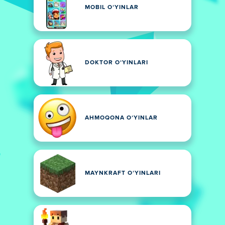
MOBIL OʻYINLAR
DOKTOR OʻYINLARI
AHMOQONA OʻYINLAR
MAYNKRAFT OʻYINLARI