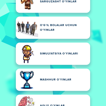
SARGUZASHT OʻYINLAR
OʻGʻIL BOLALAR UCHUN
OʻYINLAR
SIMULYATSIYA OʻYINLARI
MASHHUR OʻYINLAR
AQLIY OʻYINLAR