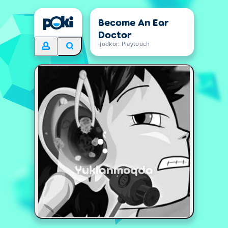
Become An Ear
Doctor
Ijodkor: Playtouch
Yuklanmoqda