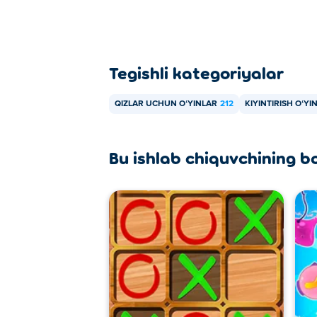
Tegishli kategoriyalar
QIZLAR UCHUN OʻYINLAR
212
KIYINTIRISH OʻYI
Bu ishlab chiquvchining b