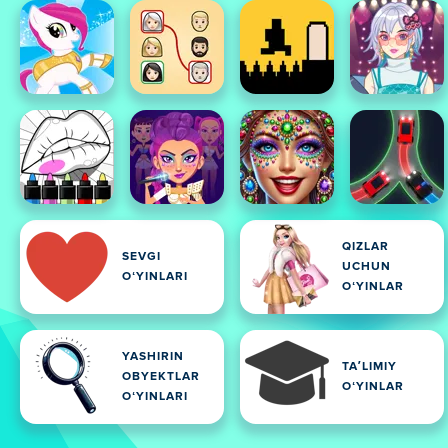
QIZLAR
SEVGI
UCHUN
OʻYINLARI
OʻYINLAR
YASHIRIN
TAʼLIMIY
OBYEKTLAR
OʻYINLAR
OʻYINLARI