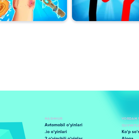
MASHHUR
YORDAM 
Avtomobil oʻyinlari
QUVVATL
.io oʻyinlari
Koʻp soʻ
2 oʻyinchili oʻyinlar
Aloqa