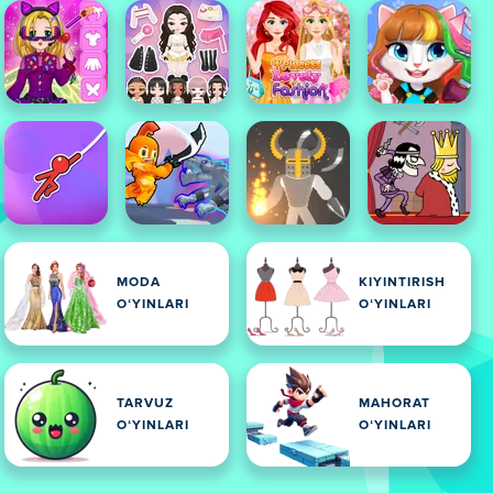
MODA
KIYINTIRISH
OʻYINLARI
OʻYINLARI
TARVUZ
MAHORAT
OʻYINLARI
OʻYINLARI