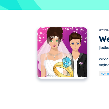
OʻYIN
We
Ijodko
Weddin
taqinc
KOʻP
Bu yerda siz Wedding Dress Up o'ynashingi