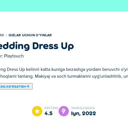
LAR
QIZLAR UCHUN OʻYINLAR
dding Dress Up
r:
Playtouch
g Dress Up kelinni katta kuniga bezashga yordam beruvchi o'yin. 
hoqlarni tanlang. Makiyaj va soch turmaklarini uyg'unlashtirib, un
ROQ KOʻRSATISH
z mumkin. Wedding Dress Up bizning tanlangan Qizlar uchun oʻyin
REYTING
YANGILANGAN
4.5
iyn, 2022