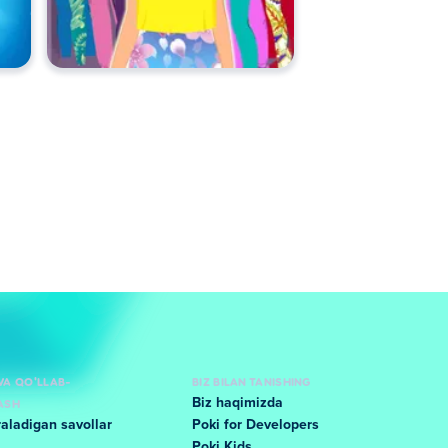
VA QO'LLAB-
BIZ BILAN TANISHING
ASH
Biz haqimizda
raladigan savollar
Poki for Developers
Poki Kids