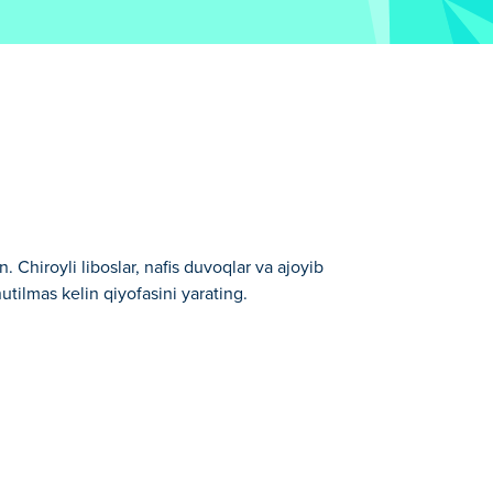
Chiroyli liboslar, nafis duvoqlar va ajoyib
utilmas kelin qiyofasini yarating.
lar larimizdan biridir.