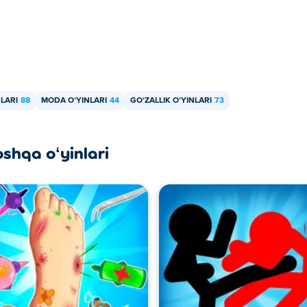
NLARI
88
MODA OʻYINLARI
44
GOʻZALLIK OʻYINLARI
73
oshqa oʻyinlari