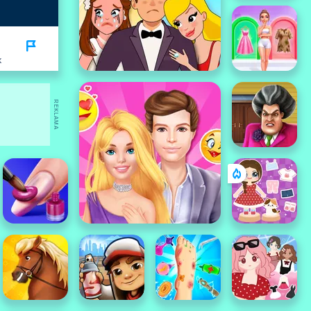
K
REKLAMA