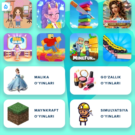
MALIKA
GOʻZALLIK
OʻYINLARI
OʻYINLARI
MAYNKRAFT
SIMULYATSIYA
OʻYINLARI
OʻYINLARI