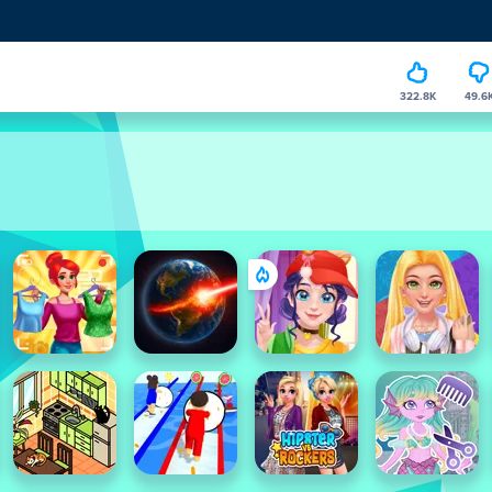
322.8K
49.6