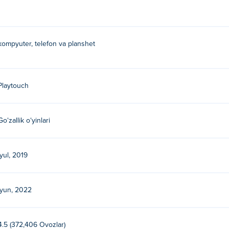
kompyuter, telefon va planshet
Playtouch
Goʻzallik oʻyinlari
iyul, 2019
iyun, 2022
4.5 (372,406 Ovozlar)