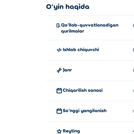
Oʻyin haqida
Qoʻllab-quvvatlanadigan
qurilmalar
Ishlab chiquvchi
Janr
Chiqarilish sanasi
Soʻnggi yangilanish
Reyting