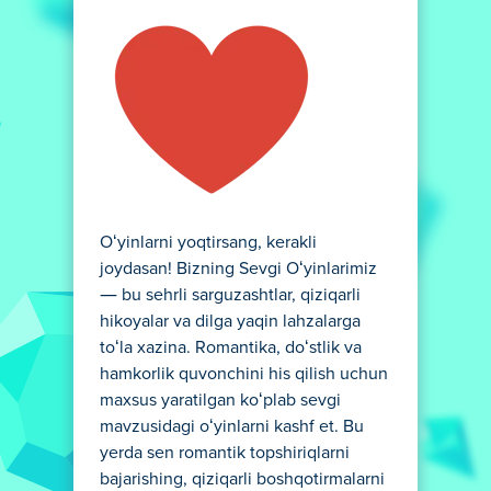
Oʻyinlarni yoqtirsang, kerakli
joydasan! Bizning Sevgi Oʻyinlarimiz
— bu sehrli sarguzashtlar, qiziqarli
hikoyalar va dilga yaqin lahzalarga
toʻla xazina. Romantika, doʻstlik va
hamkorlik quvonchini his qilish uchun
maxsus yaratilgan koʻplab sevgi
mavzusidagi oʻyinlarni kashf et. Bu
yerda sen romantik topshiriqlarni
bajarishing, qiziqarli boshqotirmalarni