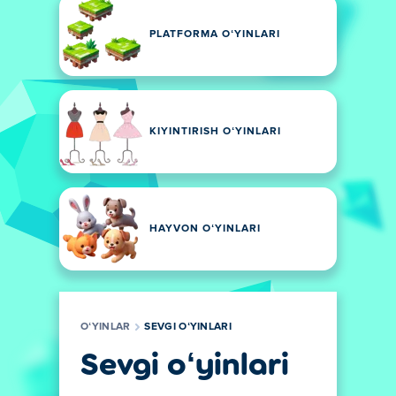
PLATFORMA OʻYINLARI
KIYINTIRISH OʻYINLARI
HAYVON OʻYINLARI
OʻYINLAR
SEVGI OʻYINLARI
Sevgi oʻyinlari