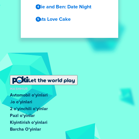
Ellie and Ben: Date Night
Cats Love Cake
Let the world play
MASHHUR
Avtomobil oʻyinlari
.io oʻyinlari
2 oʻyinchili oʻyinlar
Pazl oʻyinlar
Kiyintirish oʻyinlari
Barcha Oʻyinlar