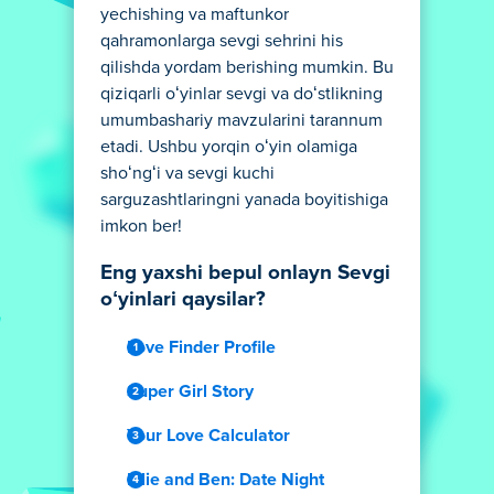
yechishing va maftunkor
qahramonlarga sevgi sehrini his
qilishda yordam berishing mumkin. Bu
qiziqarli oʻyinlar sevgi va doʻstlikning
umumbashariy mavzularini tarannum
etadi. Ushbu yorqin oʻyin olamiga
shoʻngʻi va sevgi kuchi
sarguzashtlaringni yanada boyitishiga
imkon ber!
Eng yaxshi bepul onlayn Sevgi
oʻyinlari qaysilar?
Love Finder Profile
Super Girl Story
Your Love Calculator
Ellie and Ben: Date Night