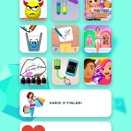
XARID OʻYINLARI