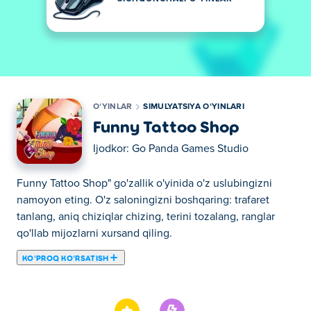
OʻYINLAR
SIMULYATSIYA OʻYINLARI
Funny Tattoo Shop
Ijodkor:
Go Panda Games Studio
Funny Tattoo Shop" go'zallik o'yinida o'z uslubingizni
namoyon eting. O'z saloningizni boshqaring: trafaret
tanlang, aniq chiziqlar chizing, terini tozalang, ranglar
qo'llab mijozlarni xursand qiling.
KOʻPROQ KOʻRSATISH
Bu yerda siz Funny Tattoo Shop o'ynashingiz mumkin.
Funny Tattoo Shop bizning tanlangan Simulyatsiya
oʻyinlari larimizdan biridir.