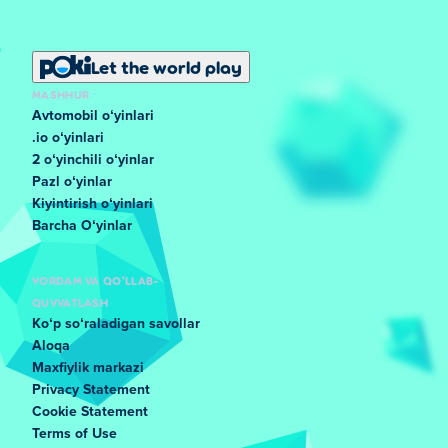
Let the world play
MASHHUR
Avtomobil oʻyinlari
.io oʻyinlari
2 oʻyinchili oʻyinlar
Pazl oʻyinlar
Kiyintirish oʻyinlari
Barcha Oʻyinlar
YORDAM VA QO'LLAB-
QUVVATLASH
Koʻp soʻraladigan savollar
Aloqa
Maxfiylik markazi
Privacy Statement
Cookie Statement
Terms of Use