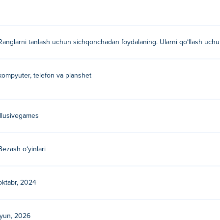
changizdan foydalaning, so'ngra rasmni yakunlash uchun ularni qo
Ranglarni tanlash uchun sichqonchadan foydalaning. Ularni qoʻllash uchun
yaratilgan. Ularning boshqa o'yinlarini o'ynang Poki:
Prismo Puz
kompyuter, telefon va planshet
pul o'ynashim mumkin?
shingiz mumkin.
illusivegames
 va ish stolida o‘ynay olamanmi?
ar va planshetlar kabi mobil qurilmalarda ijro etish mumkin.
Bezash oʻyinlari
oktabr, 2024
iyun, 2026