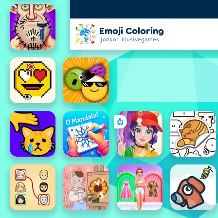
Emoji Coloring
Ijodkor: illusivegames