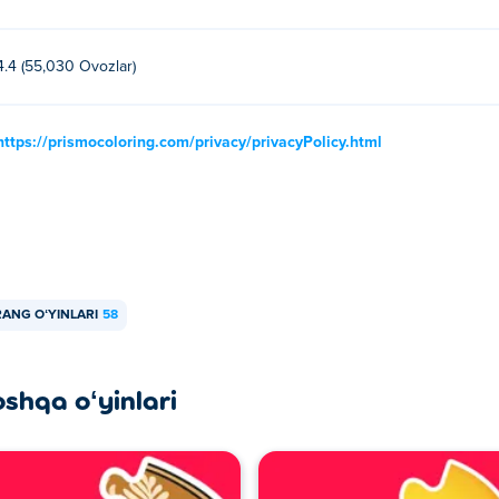
4.4 (55,030 Ovozlar)
https://prismocoloring.com/privacy/privacyPolicy.html
RANG OʻYINLARI
58
oshqa oʻyinlari