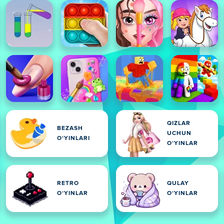
QIZLAR
BEZASH
UCHUN
OʻYINLARI
OʻYINLAR
RETRO
QULAY
OʻYINLAR
OʻYINLAR