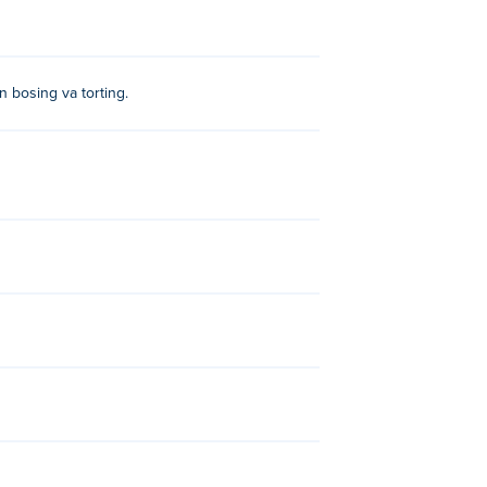
'llash uchun bosing va sudrang!
 bosing va torting.
zles
va
Prismo Coloring
!