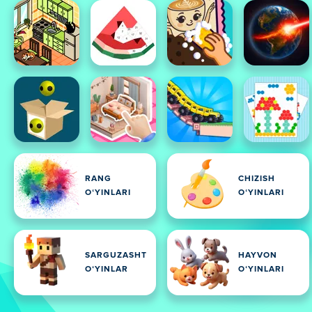
RANG
CHIZISH
OʻYINLARI
OʻYINLARI
SARGUZASHT
HAYVON
OʻYINLAR
OʻYINLARI