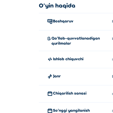
Emoji rangini qanday o'ynayman?
Oʻyin haqida
Turli xil ranglarni tanlash uchun sichqon
Boshqaruv
Emoji rangini kim yaratdi?
Emoji rang berish Illusivegames tomonidan 
Qoʻllab-quvvatlanadigan
qurilmalar
Qanday qilib Emoji Coloringni be
Siz Poki da Emoji Coloring-ni bepul o'yna
Ishlab chiquvchi
Emoji Coloringni mobil qurilmalar
Janr
Emoji rangini kompyuteringizda va telefonl
Chiqarilish sanasi
Soʻnggi yangilanish