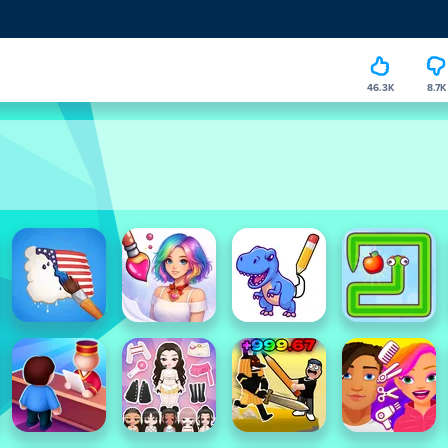
46.3K
8.7K