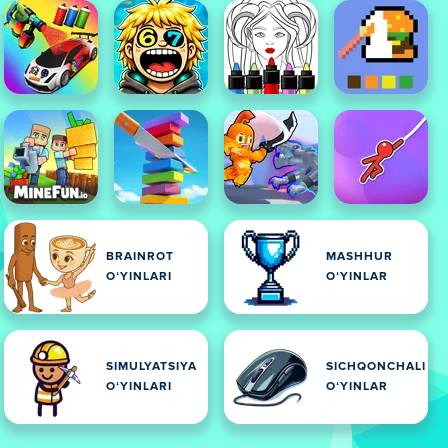
BRAINROT
MASHHUR
OʻYINLARI
OʻYINLAR
SIMULYATSIYA
SICHQONCHALI
OʻYINLARI
OʻYINLAR