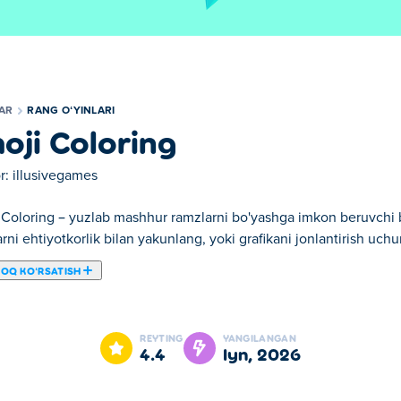
LAR
RANG OʻYINLARI
oji Coloring
r:
illusivegames
Coloring – yuzlab mashhur ramzlarni bo'yashga imkon beruvchi bez
rni ehtiyotkorlik bilan yakunlang, yoki grafikani jonlantirish uchu
ROQ KOʻRSATISH
a siz o'zingizni cheksiz usullar bilan ifodalashingiz mumkin! O'y
hifalari bilan to'ldirilgan. Hayvonlar, kulgichlar, oziq-ovqat va bo
REYTING
YANGILANGAN
ariga qoʻllashingiz mumkin boʻlgan ranglarni tanlashingiz mumkin 
4.4
iyn, 2026
ingiz bilan tajriba qilishingiz mumkin. Siz barcha rasmlarga hayot