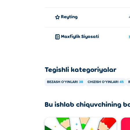
Reyting
Maxfiylik Siyosati
Tegishli kategoriyalar
BEZASH OʻYINLARI
38
CHIZISH OʻYINLARI
45
Bu ishlab chiquvchining b