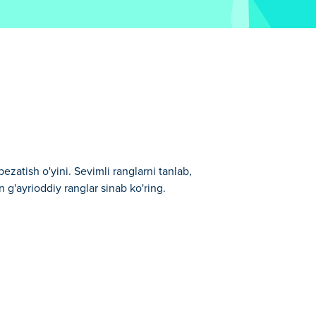
atish o'yini. Sevimli ranglarni tanlab,
n g'ayrioddiy ranglar sinab ko'ring.
in siz biladigan va sevadigan barcha
shqalar kabi ko'plab turli toifalar mavjud!
yoki oʻz tasavvuringizga yoʻl qoʻyib,
 uchqunini olib kela olasizmi?