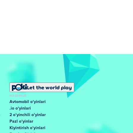
Let the world play
MASHHUR
Avtomobil oʻyinlari
.io oʻyinlari
2 oʻyinchili oʻyinlar
Pazl oʻyinlar
Kiyintirish oʻyinlari