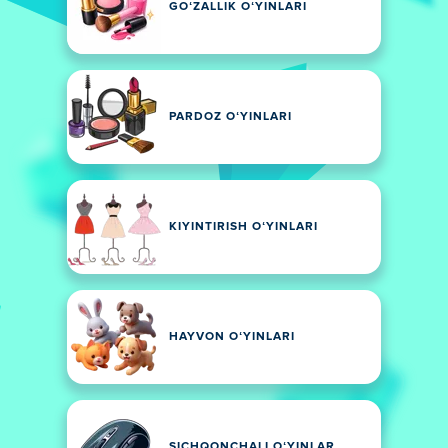
GOʻZALLIK OʻYINLARI
PARDOZ OʻYINLARI
KIYINTIRISH OʻYINLARI
HAYVON OʻYINLARI
SICHQONCHALI OʻYINLAR