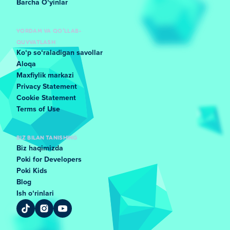
Barcha Oʻyinlar
YORDAM VA QO'LLAB-
QUVVATLASH
Koʻp soʻraladigan savollar
Aloqa
Maxfiylik markazi
Privacy Statement
Cookie Statement
Terms of Use
BIZ BILAN TANISHING
Biz haqimizda
Poki for Developers
Poki Kids
Blog
Ish oʻrinlari