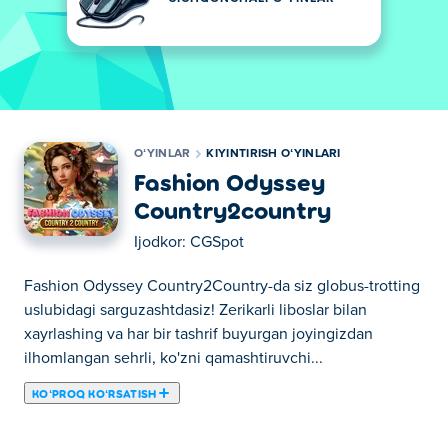
OʻYINLAR
KIYINTIRISH OʻYINLARI
Fashion Odyssey
Country2country
Ijodkor:
CGSpot
Fashion Odyssey Country2Country-da siz globus-trotting
uslubidagi sarguzashtdasiz! Zerikarli liboslar bilan
xayrlashing va har bir tashrif buyurgan joyingizdan
ilhomlangan sehrli, ko'zni qamashtiruvchi...
KOʻPROQ KOʻRSATISH
Fashion Odyssey Country2Country-da siz globus-trotting
uslubidagi sarguzashtdasiz! Zerikarli liboslar bilan