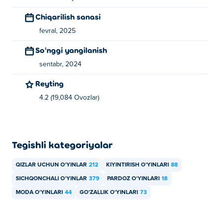
Country2country-ni bepul o'ynashim mumkin?
Chiqarilish sanasi
fevral, 2025
Poki saytida siz Fashion Odyssey Country2country
o'yinini bepul o'ynashingiz mumkin.
Soʻnggi yangilanish
Mobil qurilmalar va ish stolida Fashion
sentabr, 2024
Odyssey Country2country o‘yinini o‘ynay
Reyting
olamanmi?
4.2 (19,084 Ovozlar)
Fashion Odyssey Country2country o'yinini
kompyuteringizda va telefonlar va planshetlar kabi mobil
qurilmalarda o'ynash mumkin.
Tegishli kategoriyalar
QIZLAR UCHUN OʻYINLAR
212
KIYINTIRISH OʻYINLARI
88
SICHQONCHALI OʻYINLAR
379
PARDOZ OʻYINLARI
18
MODA OʻYINLARI
44
GOʻZALLIK OʻYINLARI
73