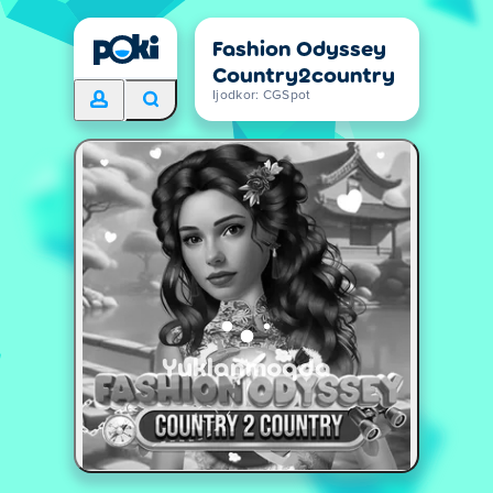
Fashion Odyssey
Country2country
Ijodkor: CGSpot
Yuklanmoqda