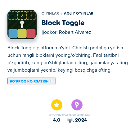
OʻYINLAR
AQLIY OʻYINLAR
Block Toggle
Ijodkor:
Robert Alvarez
Block Toggle platforma o'yini. Chiqish portaliga yetish
uchun rangli bloklarni yoqing/o'chiring. Faol tartibni
o'zgartirib, keng bo'shliqlardan o'ting, qadamlar yarating
va jumboqlarni yechib, keyingi bosqichga o'ting.
KOʻPROQ KOʻRSATISH
Bu yerda siz Block Toggle o'ynashingiz mumkin. Block
Toggle bizning tanlangan Aqliy oʻyinlar larimizdan biridir.
REYTING
YANGILANGAN
4.0
iyl, 2024