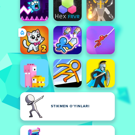
STIKMEN OʻYINLARI