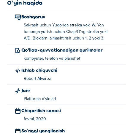
Oʻyin haqida
Boshqaruv
Sakrash uchun Yuqoriga strelka yoki W. Yon
tomonga yurish uchun Chap/O‘ng strelka yoki
A/D. Bloklarni almashtirish uchun 1, 2 yoki 3.
Qoʻllab-quvvatlanadigan qurilmalar
kompyuter, telefon va planshet
Ishlab chiquvchi
Robert Alvarez
Janr
Platforma oʻyinlari
Chiqarilish sanasi
fevral, 2020
Soʻnggi yangilanish