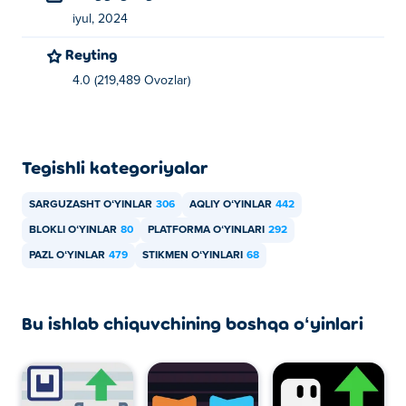
iyul, 2024
Reyting
4.0 (219,489 Ovozlar)
Tegishli kategoriyalar
SARGUZASHT OʻYINLAR
306
AQLIY OʻYINLAR
442
BLOKLI OʻYINLAR
80
PLATFORMA OʻYINLARI
292
PAZL OʻYINLAR
479
STIKMEN OʻYINLARI
68
Bu ishlab chiquvchining boshqa oʻyinlari