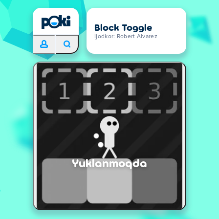
Block Toggle
Ijodkor: Robert Alvarez
Yuklanmoqda