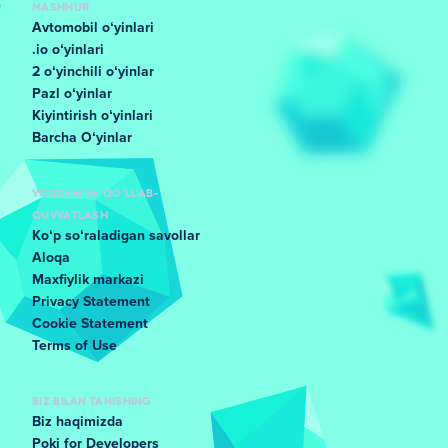
MASHHUR
Avtomobil oʻyinlari
.io oʻyinlari
2 oʻyinchili oʻyinlar
Pazl oʻyinlar
Kiyintirish oʻyinlari
Barcha Oʻyinlar
YORDAM VA QO'LLAB-
QUVVATLASH
Koʻp soʻraladigan savollar
Aloqa
Maxfiylik markazi
Privacy Statement
Cookie Statement
Terms of Use
BIZ BILAN TANISHING
Biz haqimizda
Poki for Developers