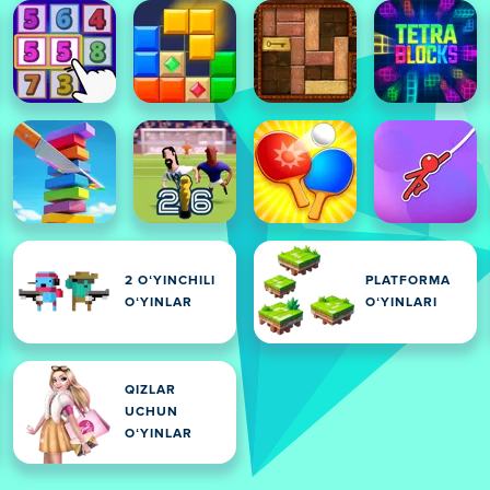
2 OʻYINCHILI
PLATFORMA
OʻYINLAR
OʻYINLARI
QIZLAR
UCHUN
OʻYINLAR