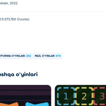
oktabr, 2022
3.9 (173,760 Ovozlar)
TFORMA OʻYINLARI
292
PAZL OʻYINLAR
479
oshqa oʻyinlari