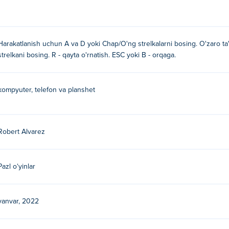
Harakatlanish uchun A va D yoki Chap/O'ng strelkalarni bosing. O'zaro ta
strelkani bosing. R - qayta o'rnatish. ESC yoki B - orqaga.
kompyuter, telefon va planshet
Robert Alvarez
Pazl oʻyinlar
yanvar, 2022