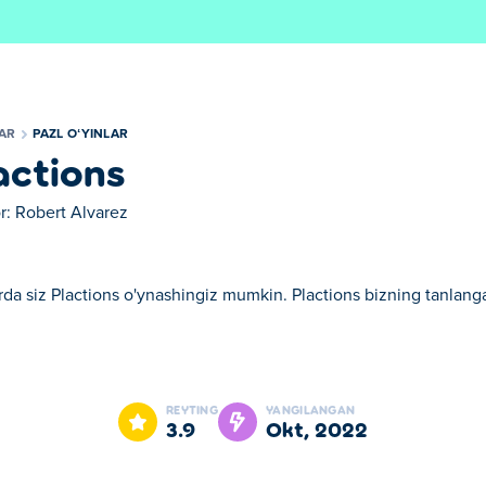
LAR
PAZL OʻYINLAR
actions
r:
Robert Alvarez
da siz Plactions o'ynashingiz mumkin. Plactions bizning tanlangan 
 Plactions bizning tanlangan Pazl oʻyinlar larimizdan biridir.
REYTING
YANGILANGAN
3.9
okt, 2022