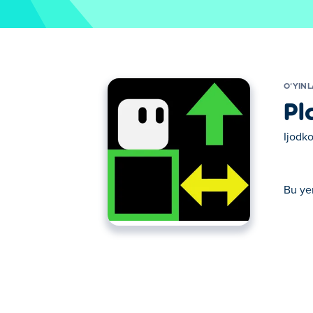
OʻYIN
Pl
Ijodko
Bu yer
Bu yerda siz Plactions o'ynashingiz mumkin.