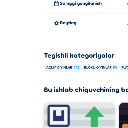
Soʻnggi yangilanish
Reyting
Tegishli kategoriyalar
AQLIY OʻYINLAR
442
BLOKLI OʻYINLAR
80
PLA
Bu ishlab chiquvchining b