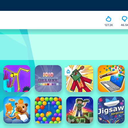
127.2K
46.5