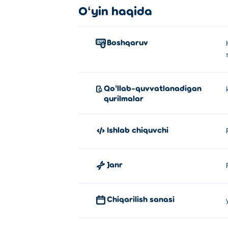
Oʻyin haqida
Boshqaruv
Qoʻllab-quvvatlanadigan
qurilmalar
Ishlab chiquvchi
Janr
Chiqarilish sanasi