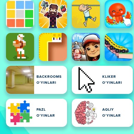
BACKROOMS
KLIKER
OʻYINLARI
OʻYINLARI
PAZL
AQLIY
OʻYINLAR
OʻYINLAR