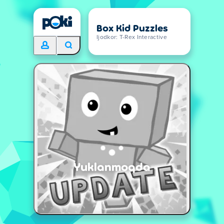
Box Kid Puzzles
Ijodkor: T-Rex Interactive
Yuklanmoqda