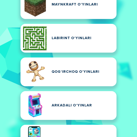
MAYNKRAFT OʻYINLARI
LABIRINT OʻYINLARI
QOGʻIRCHOQ OʻYINLARI
ARKADALI OʻYINLAR