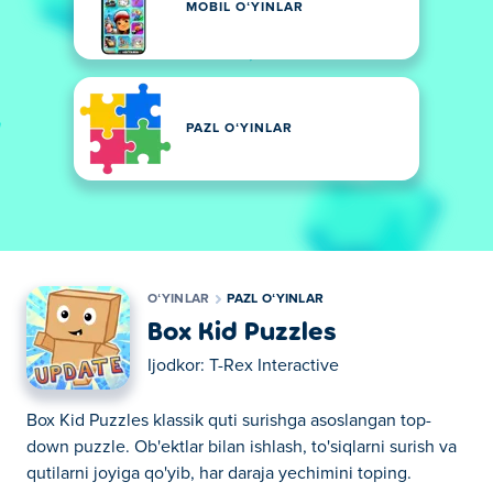
MOBIL OʻYINLAR
PAZL OʻYINLAR
OʻYINLAR
PAZL OʻYINLAR
Box Kid Puzzles
Ijodkor:
T-Rex Interactive
Box Kid Puzzles klassik quti surishga asoslangan top-
down puzzle. Ob'ektlar bilan ishlash, to'siqlarni surish va
qutilarni joyiga qo'yib, har daraja yechimini toping.