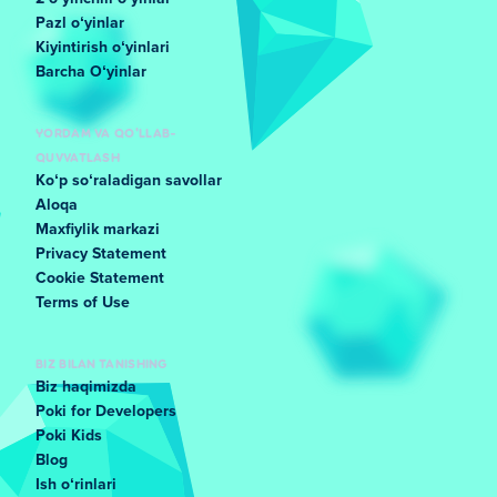
Pazl oʻyinlar
Kiyintirish oʻyinlari
Barcha Oʻyinlar
YORDAM VA QO'LLAB-
QUVVATLASH
Koʻp soʻraladigan savollar
Aloqa
Maxfiylik markazi
Privacy Statement
Cookie Statement
Terms of Use
BIZ BILAN TANISHING
Biz haqimizda
Poki for Developers
Poki Kids
Blog
Ish oʻrinlari