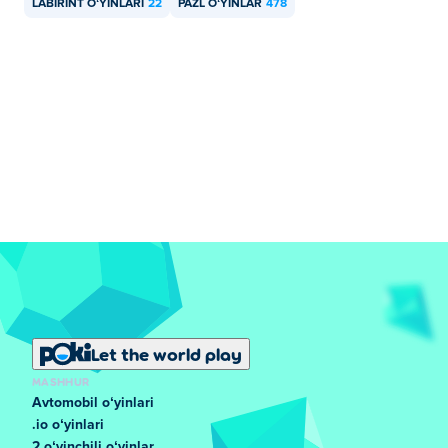
LABIRINT OʻYINLARI
22
PAZL OʻYINLAR
478
Let the world play
MASHHUR
Avtomobil oʻyinlari
.io oʻyinlari
2 oʻyinchili oʻyinlar