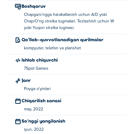
Boshqaruv
Chapga/o'ngga harakatlanish uchun A/D yoki
Chap/O'ng strelka tugmalari. Tezlashish uchun W
yoki Yuqori strelka tugmasi.
Qoʻllab-quvvatlanadigan qurilmalar
kompyuter, telefon va planshet
Ishlab chiquvchi
7Spot Games
Janr
Poyga oʻyinlari
Chiqarilish sanasi
may, 2022
Soʻnggi yangilanish
iyun, 2022