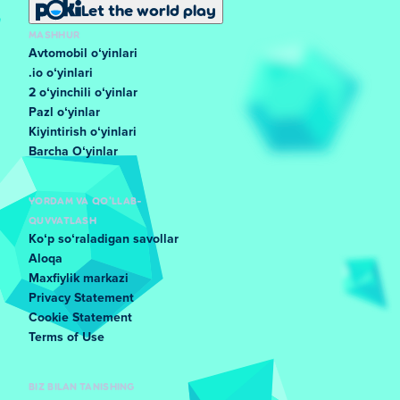
Let the world play
MASHHUR
Avtomobil oʻyinlari
.io oʻyinlari
2 oʻyinchili oʻyinlar
Pazl oʻyinlar
Kiyintirish oʻyinlari
Barcha Oʻyinlar
YORDAM VA QO'LLAB-
QUVVATLASH
Koʻp soʻraladigan savollar
Aloqa
Maxfiylik markazi
Privacy Statement
Cookie Statement
Terms of Use
BIZ BILAN TANISHING