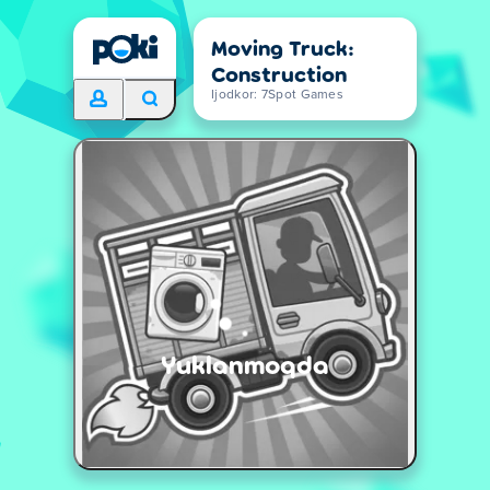
Moving Truck:
Construction
Ijodkor: 7Spot Games
Yuklanmoqda