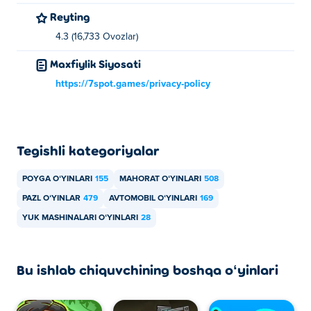
Reyting
4.3 (16,733 Ovozlar)
Maxfiylik Siyosati
https://7spot.games/privacy-policy
Tegishli kategoriyalar
POYGA OʻYINLARI
155
MAHORAT OʻYINLARI
508
PAZL OʻYINLAR
479
AVTOMOBIL OʻYINLARI
169
YUK MASHINALARI OʻYINLARI
28
Bu ishlab chiquvchining boshqa oʻyinlari