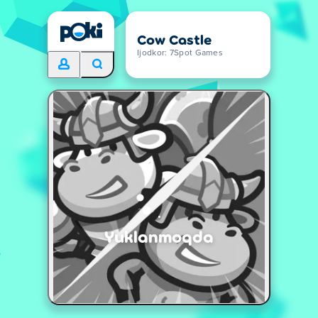
Cow Castle
Ijodkor: 7Spot Games
Yuklanmoqda