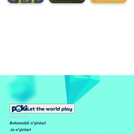
Let the world play
MASHHUR
Avtomobil oʻyinlari
.io oʻyinlari