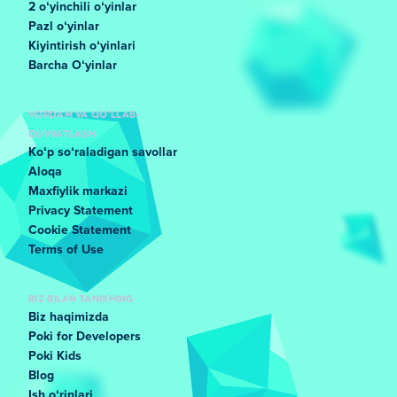
2 oʻyinchili oʻyinlar
Pazl oʻyinlar
Kiyintirish oʻyinlari
Barcha Oʻyinlar
YORDAM VA QO'LLAB-
QUVVATLASH
Koʻp soʻraladigan savollar
Aloqa
Maxfiylik markazi
Privacy Statement
Cookie Statement
Terms of Use
BIZ BILAN TANISHING
Biz haqimizda
Poki for Developers
Poki Kids
Blog
Ish oʻrinlari