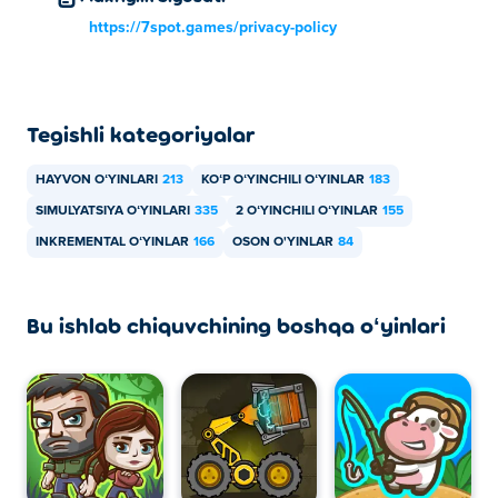
Cow Castle kompyuteringizda va telefonlar va
https://7spot.games/privacy-policy
planshetlar kabi mobil qurilmalarda o'ynashi mumkin.
Tegishli kategoriyalar
HAYVON OʻYINLARI
213
KOʻP OʻYINCHILI OʻYINLAR
183
SIMULYATSIYA OʻYINLARI
335
2 OʻYINCHILI OʻYINLAR
155
INKREMENTAL OʻYINLAR
166
OSON O'YINLAR
84
Bu ishlab chiquvchining boshqa oʻyinlari