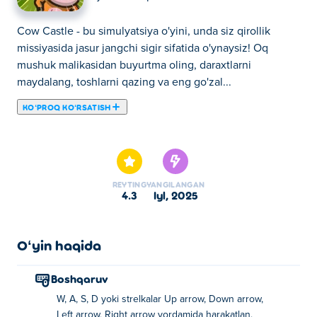
Cow Castle - bu simulyatsiya o'yini, unda siz qirollik
missiyasida jasur jangchi sigir sifatida o'ynaysiz! Oq
mushuk malikasidan buyurtma oling, daraxtlarni
maydalang, toshlarni qazing va eng go'zal...
KOʻPROQ KOʻRSATISH
Cow Castle - bu simulyatsiya o'yini, unda siz qirollik
missiyasida jasur jangchi sigir sifatida o'ynaysiz! Oq
mushuk malikasidan buyurtma oling, daraxtlarni
maydalang, toshlarni qazing va eng go'zal qal'ani qurish
REYTING
YANGILANGAN
uchun resurslar to'plang. Yangi joylar va ob'ektlarni
4.3
iyl, 2025
ochish uchun tangalar ishlang. Harakat qilishga va toj
uchun qurishga tayyormisiz?
Oʻyin haqida
Sigir qal'asini qanday o'ynash kerak?
Boshqaruv
WASD yoki o'q tugmalari bilan harakatlaning
W, A, S, D yoki strelkalar Up arrow, Down arrow,
Sigir qal'asini kim yaratgan?
Left arrow, Right arrow yordamida harakatlan.