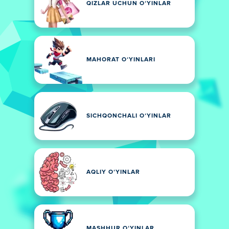
QIZLAR UCHUN OʻYINLAR
MAHORAT OʻYINLARI
SICHQONCHALI OʻYINLAR
AQLIY OʻYINLAR
MASHHUR OʻYINLAR