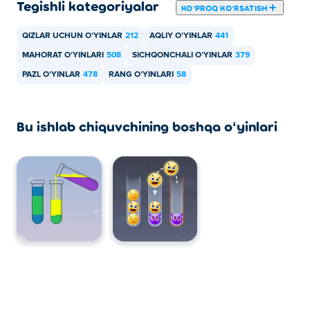
Tegishli kategoriyalar
KOʻPROQ KOʻRSATISH
QIZLAR UCHUN OʻYINLAR
212
AQLIY OʻYINLAR
441
MAHORAT OʻYINLARI
508
SICHQONCHALI OʻYINLAR
379
PAZL OʻYINLAR
478
RANG OʻYINLARI
58
Bu ishlab chiquvchining boshqa oʻyinlari