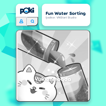
Fun Water Sorting
Ijodkor: VNStart Studio
Yuklanmoqda