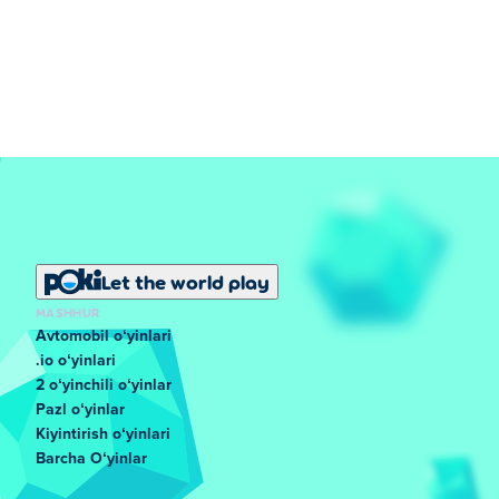
Let the world play
MASHHUR
Avtomobil oʻyinlari
.io oʻyinlari
2 oʻyinchili oʻyinlar
Pazl oʻyinlar
Kiyintirish oʻyinlari
Barcha Oʻyinlar