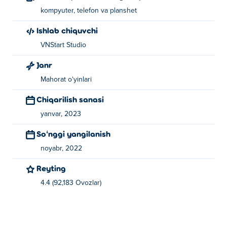
kompyuter, telefon va planshet
Ishlab chiquvchi
VNStart Studio
Janr
Mahorat oʻyinlari
Chiqarilish sanasi
yanvar, 2023
Soʻnggi yangilanish
noyabr, 2022
Reyting
4.4 (92,183 Ovozlar)