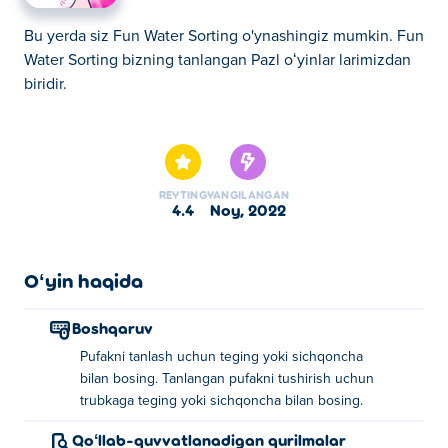
Bu yerda siz Fun Water Sorting o'ynashingiz mumkin. Fun
Water Sorting bizning tanlangan Pazl oʻyinlar larimizdan
biridir.
Bu yerda siz Fun Water Sorting o'ynashingiz mumkin. Fun
Water Sorting bizning tanlangan Pazl oʻyinlar larimizdan
biridir.
REYTING
YANGILANGAN
4.4
noy, 2022
Oʻyin haqida
Boshqaruv
Pufakni tanlash uchun teging yoki sichqoncha
bilan bosing. Tanlangan pufakni tushirish uchun
trubkaga teging yoki sichqoncha bilan bosing.
Qoʻllab-quvvatlanadigan qurilmalar