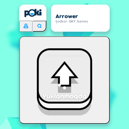
Arrower
Ijodkor: QKY Games
Yuklanmoqda