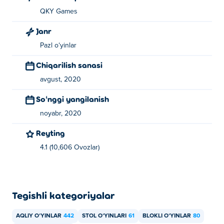
QKY Games
Janr
Pazl oʻyinlar
Chiqarilish sanasi
avgust, 2020
Soʻnggi yangilanish
noyabr, 2020
Reyting
4.1 (10,606 Ovozlar)
Tegishli kategoriyalar
AQLIY OʻYINLAR
442
STOL OʻYINLARI
61
BLOKLI OʻYINLAR
80