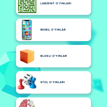
LABIRINT OʻYINLARI
MOBIL OʻYINLAR
BLOKLI OʻYINLAR
STOL OʻYINLARI