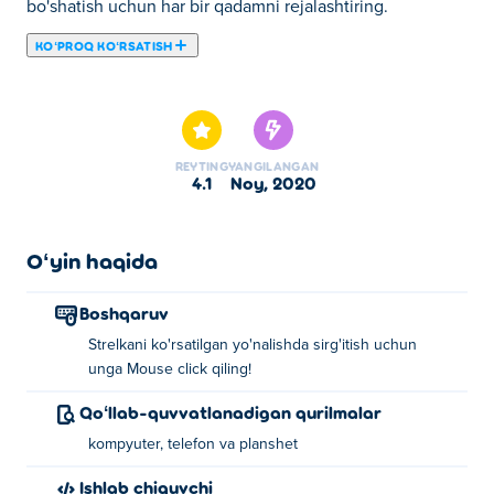
bo'shatish uchun har bir qadamni rejalashtiring.
KOʻPROQ KOʻRSATISH
Bu yerda siz Arrower o'ynashingiz mumkin. Arrower
bizning tanlangan Aqliy oʻyinlar larimizdan biridir.
REYTING
YANGILANGAN
4.1
noy, 2020
Oʻyin haqida
Boshqaruv
Strelkani ko'rsatilgan yo'nalishda sirg'itish uchun
unga Mouse click qiling!
Qoʻllab-quvvatlanadigan qurilmalar
kompyuter, telefon va planshet
Ishlab chiquvchi