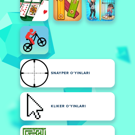
SNAYPER OʻYINLARI
KLIKER OʻYINLARI