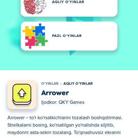
AQLIY OʻYINLAR
PAZL OʻYINLAR
OʻYINLAR
AQLIY OʻYINLAR
Arrower
Ijodkor:
QKY Games
Arrower – to'r ko'rsatkichlarini tozalash boshqotirmasi.
Strelkalarni bosing, ko'rsatilgan yo'nalishda siljitib,
maydonni asta-sekin tozalang. To'qnashuvsiz ekranni