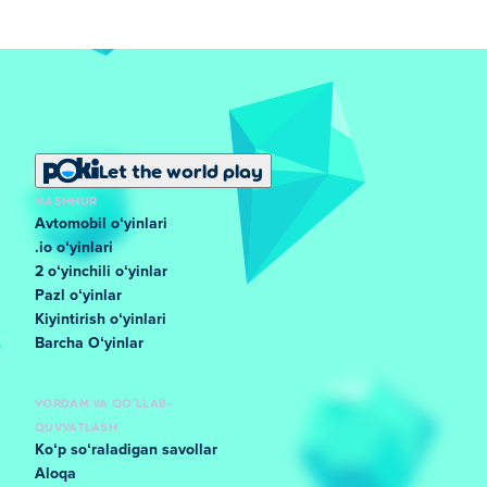
Let the world play
MASHHUR
Avtomobil oʻyinlari
.io oʻyinlari
2 oʻyinchili oʻyinlar
Pazl oʻyinlar
Kiyintirish oʻyinlari
Barcha Oʻyinlar
YORDAM VA QO'LLAB-
QUVVATLASH
Koʻp soʻraladigan savollar
Aloqa