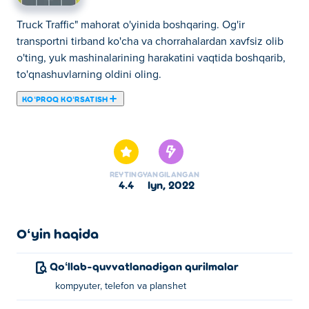
Truck Traffic" mahorat o'yinida boshqaring. Og'ir
transportni tirband ko'cha va chorrahalardan xavfsiz olib
o'ting, yuk mashinalarining harakatini vaqtida boshqarib,
to'qnashuvlarning oldini oling.
KOʻPROQ KOʻRSATISH
Bu yerda siz Truck Traffic o'ynashingiz mumkin. Truck
Traffic bizning tanlangan Avtomobil oʻyinlari larimizdan
biridir.
REYTING
YANGILANGAN
4.4
iyn, 2022
Oʻyin haqida
Qoʻllab-quvvatlanadigan qurilmalar
kompyuter, telefon va planshet