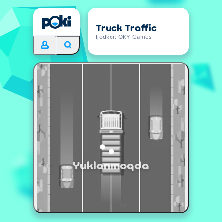
Truck Traffic
Ijodkor: QKY Games
Yuklanmoqda