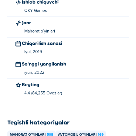
Ishlab chiquvchi
QKY Games
Janr
Mahorat oʻyinlari
Chiqarilish sanasi
iyul, 2019
Soʻnggi yangilanish
iyun, 2022
Reyting
4.4 (84,255 Ovozlar)
Tegishli kategoriyalar
MAHORAT OʻYINLARI
508
AVTOMOBIL OʻYINLARI
169