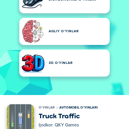
AQLIY OʻYINLAR
3D OʻYINLAR
OʻYINLAR
AVTOMOBIL OʻYINLARI
Truck Traffic
Ijodkor:
QKY Games