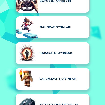
HAYDASH OʻYINLARI
MAHORAT OʻYINLARI
HARAKATLI OʻYINLAR
SARGUZASHT OʻYINLAR
SICHQONCHALI OʻYINLAR