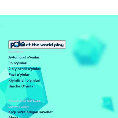
Let the world play
MASHHUR
Avtomobil oʻyinlari
.io oʻyinlari
2 oʻyinchili oʻyinlar
Pazl oʻyinlar
Kiyintirish oʻyinlari
Barcha Oʻyinlar
YORDAM VA QO'LLAB-
QUVVATLASH
Koʻp soʻraladigan savollar