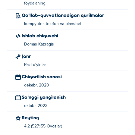
foydalaning.
Qoʻllab-quvvatlanadigan qurilmalar
kompyuter, telefon va planshet
Ishlab chiquvchi
Domas Kazragis
Janr
Pazl oʻyinlar
Chiqarilish sanasi
dekabr, 2020
Soʻnggi yangilanish
oktabr, 2023
Reyting
4.2 (527,155 Ovozlar)