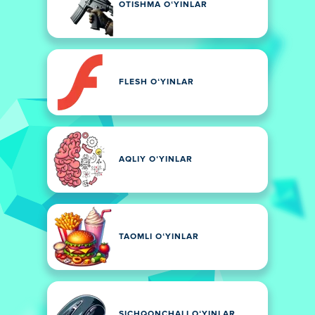
OTISHMA OʻYINLAR
FLESH OʻYINLAR
AQLIY OʻYINLAR
TAOMLI OʻYINLAR
SICHQONCHALI OʻYINLAR