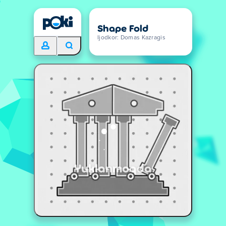
Shape Fold
Ijodkor: Domas Kazragis
Yuklanmoqda