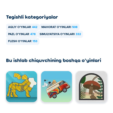
Tegishli kategoriyalar
AQLIY OʻYINLAR
442
MAHORAT OʻYINLARI
508
PAZL OʻYINLAR
478
SIMULYATSIYA OʻYINLARI
332
FLESH OʻYINLAR
153
Bu ishlab chiquvchining boshqa oʻyinlari