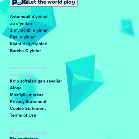
Let the world play
MASHHUR
Avtomobil oʻyinlari
.io oʻyinlari
2 oʻyinchili oʻyinlar
Pazl oʻyinlar
Kiyintirish oʻyinlari
Barcha Oʻyinlar
YORDAM VA QO'LLAB-
QUVVATLASH
Koʻp soʻraladigan savollar
Aloqa
Maxfiylik markazi
Privacy Statement
Cookie Statement
Terms of Use
BIZ BILAN TANISHING