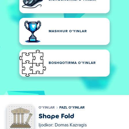
MASHHUR OʻYINLAR
BOSHQOTIRMA OʻYINLAR
OʻYINLAR
PAZL OʻYINLAR
Shape Fold
Ijodkor:
Domas Kazragis