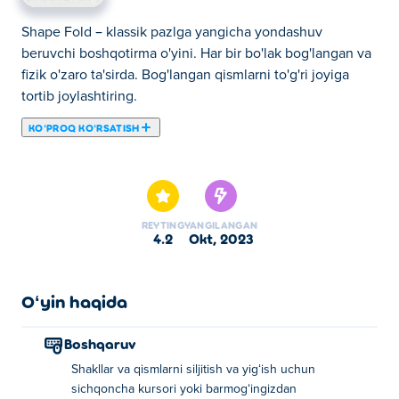
Shape Fold – klassik pazlga yangicha yondashuv
beruvchi boshqotirma o'yini. Har bir bo'lak bog'langan va
fizik o'zaro ta'sirda. Bog'langan qismlarni to'g'ri joyiga
tortib joylashtiring.
KOʻPROQ KOʻRSATISH
Bu yerda siz Shape Fold o'ynashingiz mumkin. Shape
Fold bizning tanlangan Pazl oʻyinlar larimizdan biridir.
REYTING
YANGILANGAN
4.2
okt, 2023
Oʻyin haqida
Boshqaruv
Shakllar va qismlarni siljitish va yigʻish uchun
sichqoncha kursori yoki barmogʻingizdan