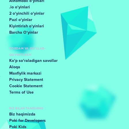
Avtomobil oʻyinlari
.io oʻyinlari
2 oʻyinchili oʻyinlar
Pazl oʻyinlar
Kiyintirish oʻyinlari
Barcha Oʻyinlar
YORDAM VA QO'LLAB-
QUVVATLASH
Koʻp soʻraladigan savollar
Aloqa
Maxfiylik markazi
Privacy Statement
Cookie Statement
Terms of Use
BIZ BILAN TANISHING
Biz haqimizda
Poki for Developers
Poki Kids