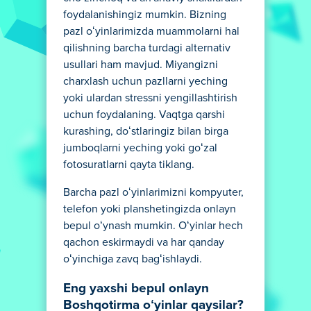
foydalanishingiz mumkin. Bizning
pazl oʻyinlarimizda muammolarni hal
qilishning barcha turdagi alternativ
usullari ham mavjud. Miyangizni
charxlash uchun pazllarni yeching
yoki ulardan stressni yengillashtirish
uchun foydalaning. Vaqtga qarshi
kurashing, doʻstlaringiz bilan birga
jumboqlarni yeching yoki goʻzal
fotosuratlarni qayta tiklang.
Barcha pazl oʻyinlarimizni kompyuter,
telefon yoki planshetingizda onlayn
bepul oʻynash mumkin. Oʻyinlar hech
qachon eskirmaydi va har qanday
oʻyinchiga zavq bagʻishlaydi.
Eng yaxshi bepul onlayn
Boshqotirma oʻyinlar qaysilar?