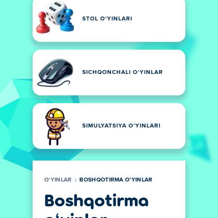
STOL OʻYINLARI
SICHQONCHALI OʻYINLAR
SIMULYATSIYA OʻYINLARI
OʻYINLAR
BOSHQOTIRMA OʻYINLAR
Boshqotirma