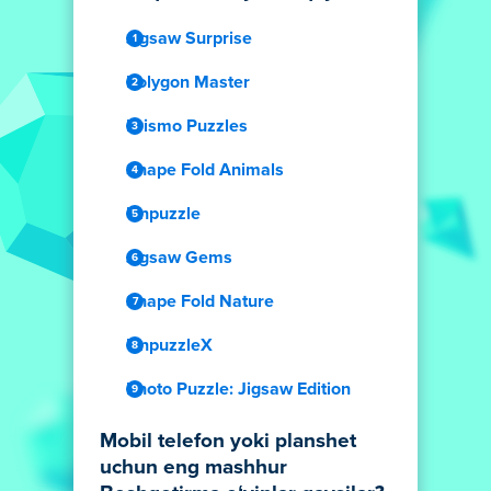
Jigsaw Surprise
Polygon Master
Prismo Puzzles
Shape Fold Animals
Unpuzzle
Jigsaw Gems
Shape Fold Nature
UnpuzzleX
Photo Puzzle: Jigsaw Edition
Mobil telefon yoki planshet
uchun eng mashhur