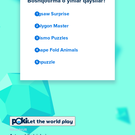
Boshqotirma oʻyinlar qaysilar?
Jigsaw Surprise
Polygon Master
Prismo Puzzles
Shape Fold Animals
Unpuzzle
Let the world play
MASHHUR