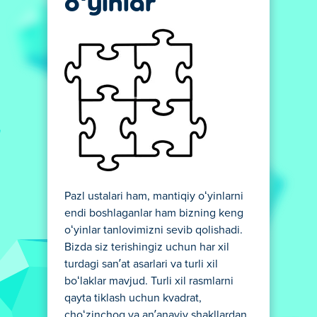
oʻyinlar
Pazl ustalari ham, mantiqiy oʻyinlarni
endi boshlaganlar ham bizning keng
oʻyinlar tanlovimizni sevib qolishadi.
Bizda siz terishingiz uchun har xil
turdagi sanʼat asarlari va turli xil
boʻlaklar mavjud. Turli xil rasmlarni
qayta tiklash uchun kvadrat,
choʻzinchoq va anʼanaviy shakllardan