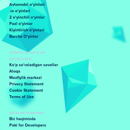
Avtomobil oʻyinlari
.io oʻyinlari
2 oʻyinchili oʻyinlar
Pazl oʻyinlar
Kiyintirish oʻyinlari
Barcha Oʻyinlar
YORDAM VA QO'LLAB-
QUVVATLASH
Koʻp soʻraladigan savollar
Aloqa
Maxfiylik markazi
Privacy Statement
Cookie Statement
Terms of Use
BIZ BILAN TANISHING
Biz haqimizda
Poki for Developers