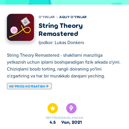
OʻYINLAR
AQLIY OʻYINLAR
String Theory
Remastered
Ijodkor:
Lukas Donkers
String Theory Remastered - shakllarni manziliga
yetkazish uchun iplarni boshqaradigan fizik arkada o'yini.
Chiziqlarni bosib torting, rangli doiraning yo'lini
o'zgartiring va har bir murakkab darajani yeching.
KOʻPROQ KOʻRSATISH
Bu yerda siz String Theory Remastered o'ynashingiz
mumkin. String Theory Remastered bizning tanlangan
Aqliy oʻyinlar larimizdan biridir.
REYTING
YANGILANGAN
4.5
yan, 2021