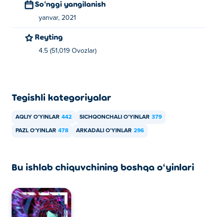
Soʻnggi yangilanish
yanvar, 2021
Reyting
4.5 (51,019 Ovozlar)
Tegishli kategoriyalar
AQLIY OʻYINLAR
442
SICHQONCHALI OʻYINLAR
379
PAZL OʻYINLAR
478
ARKADALI OʻYINLAR
296
Bu ishlab chiquvchining boshqa oʻyinlari