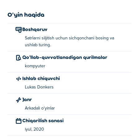
Oʻyin haqida
Boshqaruv
Satrlarni siljitish uchun sichqonchani bosing va
ushlab turing.
Qoʻllab-quvvatlanadigan qurilmalar
kompyuter
Ishlab chiquvchi
Lukas Donkers
Janr
Arkadali oʻyinlar
Chiqarilish sanasi
iyul, 2020