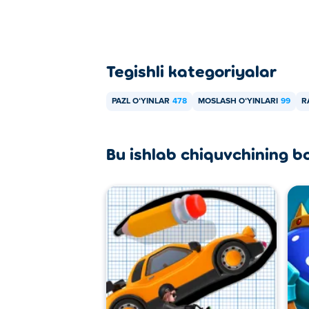
Tegishli kategoriyalar
PAZL OʻYINLAR
478
MOSLASH OʻYINLARI
99
R
Bu ishlab chiquvchining b