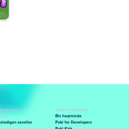
VA QO'LLAB-
BIZ BILAN TANISHING
ASH
Biz haqimizda
raladigan savollar
Poki for Developers
Poki Kids