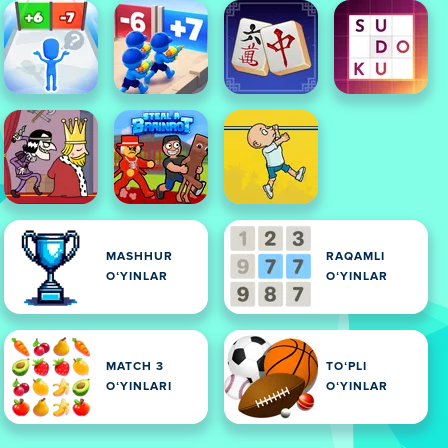
MASHHUR
RAQAMLI
OʻYINLAR
OʻYINLAR
MATCH 3
TOʻPLI
OʻYINLARI
OʻYINLAR