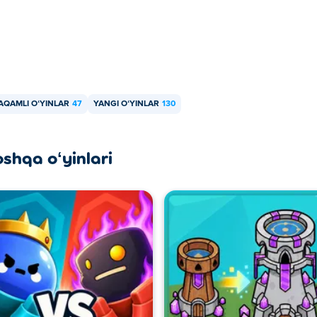
AQAMLI OʻYINLAR
47
YANGI OʻYINLAR
130
oshqa oʻyinlari