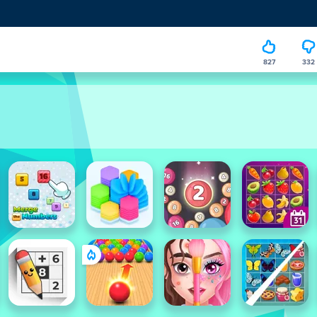
827
332