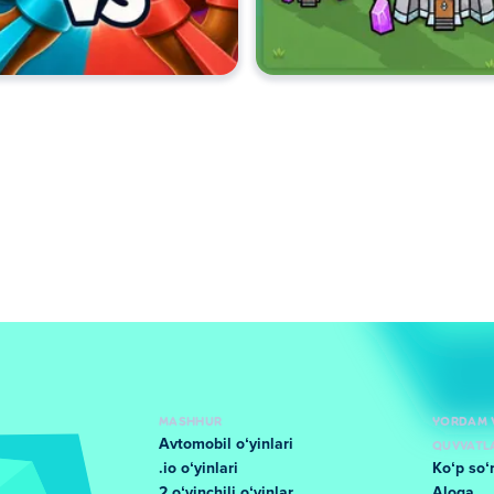
MASHHUR
YORDAM 
Avtomobil oʻyinlari
QUVVATL
.io oʻyinlari
Koʻp soʻ
2 oʻyinchili oʻyinlar
Aloqa