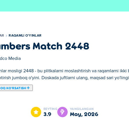
LAR
RAQAMLI OʻYINLAR
mbers Match 2448
dco Media
ar mosligi 2448 - bu plitkalarni moslashtirish va raqamlarni ikki 
htirish jumboq o'yini. Doskada juftlarni ulang, maqsad sari yo'lingi
ROQ KOʻRSATISH
ashtirish va raqamlarni ikki baravar oshirish faqat boshlanishi bo
hing va birma-bir birlashtirib yashirin rasmni yarating. Qancha uzo
REYTING
YANGILANGAN
arflang va yuqori balldan oshib keta olasizmi yoki yo'qmi, ko'ring
3.9
may, 2026