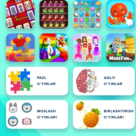
PAZL
AQLIY
OʻYINLAR
OʻYINLAR
MOSLASH
BIRLASHTIRISH
OʻYINLARI
OʻYINLARI