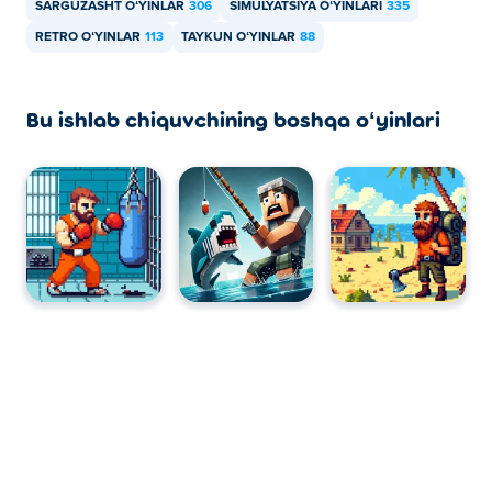
SARGUZASHT OʻYINLAR
306
SIMULYATSIYA OʻYINLARI
335
RETRO OʻYINLAR
113
TAYKUN OʻYINLAR
88
Bu ishlab chiquvchining boshqa oʻyinlari