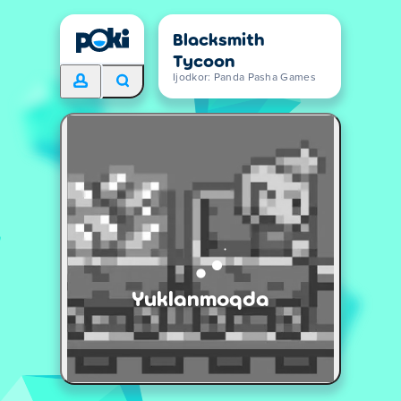
Blacksmith
Tycoon
Ijodkor: Panda Pasha Games
Yuklanmoqda