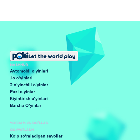
Let the world play
MASHHUR
Avtomobil oʻyinlari
.io oʻyinlari
2 oʻyinchili oʻyinlar
Pazl oʻyinlar
Kiyintirish oʻyinlari
Barcha Oʻyinlar
YORDAM VA QO'LLAB-
QUVVATLASH
Koʻp soʻraladigan savollar