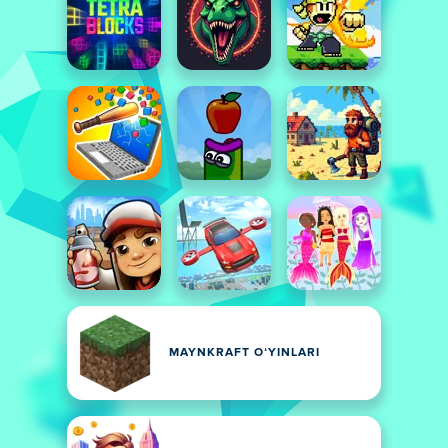
MAYNKRAFT OʻYINLARI