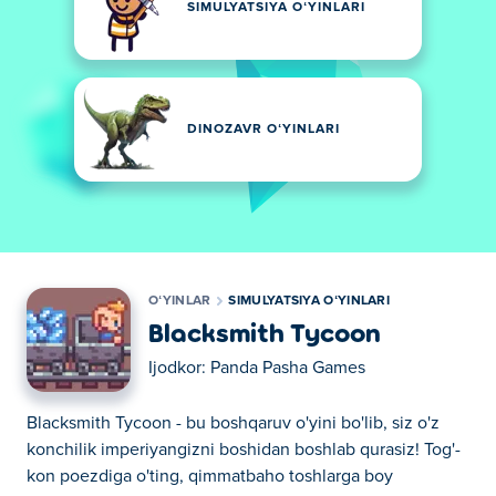
SIMULYATSIYA OʻYINLARI
DINOZAVR OʻYINLARI
OʻYINLAR
SIMULYATSIYA OʻYINLARI
Blacksmith Tycoon
Ijodkor:
Panda Pasha Games
Blacksmith Tycoon - bu boshqaruv o'yini bo'lib, siz o'z
konchilik imperiyangizni boshidan boshlab qurasiz! Tog'-
kon poezdiga o'ting, qimmatbaho toshlarga boy