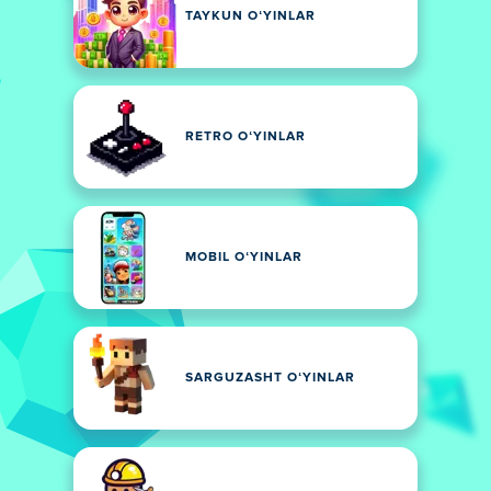
TAYKUN OʻYINLAR
RETRO OʻYINLAR
MOBIL OʻYINLAR
SARGUZASHT OʻYINLAR