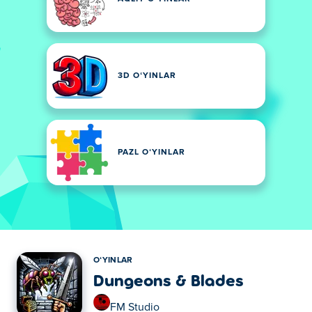
3D OʻYINLAR
PAZL OʻYINLAR
OʻYINLAR
Dungeons & Blades
FM Studio