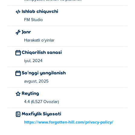
Ishlab chiquvchi
FM Studio
Janr
Harakatli oʻyinlar
Chiqarilish sanasi
iyul, 2024
Soʻnggi yangilanish
avgust, 2025
Reyting
4.4 (6,527 Ovozlar)
Maxfiylik Siyosati
https://www.forgotten-hill.com/privacy-policy/