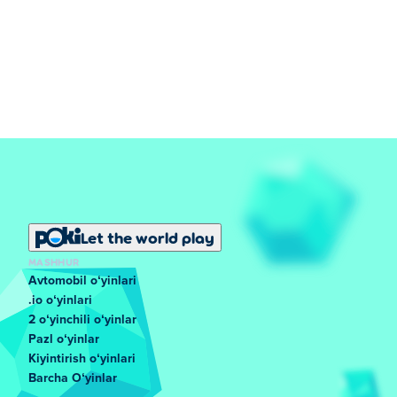
Let the world play
MASHHUR
Avtomobil oʻyinlari
.io oʻyinlari
2 oʻyinchili oʻyinlar
Pazl oʻyinlar
Kiyintirish oʻyinlari
Barcha Oʻyinlar