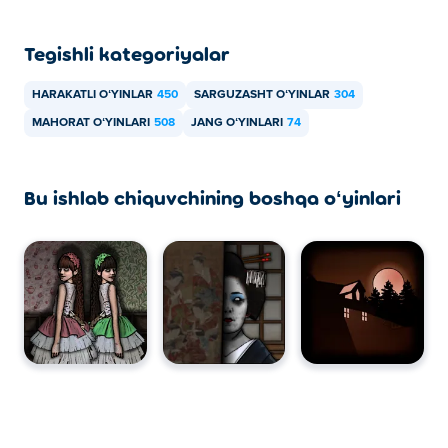
Tegishli kategoriyalar
HARAKATLI OʻYINLAR
450
SARGUZASHT OʻYINLAR
304
MAHORAT OʻYINLARI
508
JANG OʻYINLARI
74
Bu ishlab chiquvchining boshqa oʻyinlari