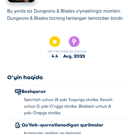
Bu yerda siz Dungeons & Blades o'ynashingiz mumkin.
Dungeons & Blades bizning tanlangan larimizdan biridir.
Bu yerda siz Dungeons & Blades o'ynashingiz mumkin.
Dungeons & Blades bizning tanlangan larimizdan biridir.
REYTING
YANGILANGAN
4.4
avg, 2025
Oʻyin haqida
Boshqaruv
Sanchish uchun W yoki Yuqoriga strelka. Kesish
uchun D yoki O'ngga strelka. Bloklash uchun A
yoki Chapga strelka.
Qoʻllab-quvvatlanadigan qurilmalar
kompyuter, telefon va planshet