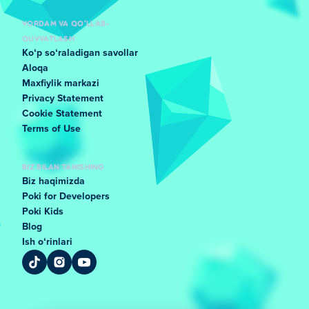
YORDAM VA QO'LLAB-
QUVVATLASH
Koʻp soʻraladigan savollar
Aloqa
Maxfiylik markazi
Privacy Statement
Cookie Statement
Terms of Use
BIZ BILAN TANISHING
Biz haqimizda
Poki for Developers
Poki Kids
Blog
Ish oʻrinlari