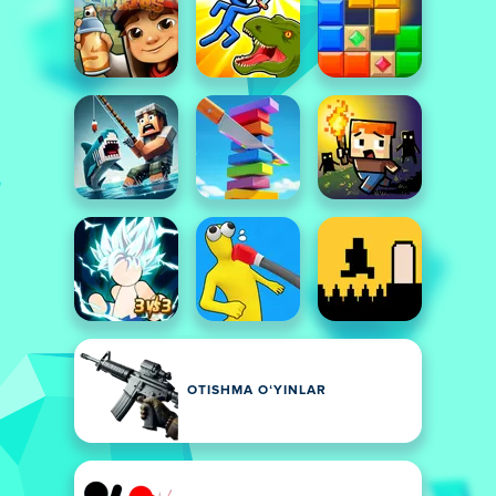
OTISHMA OʻYINLAR