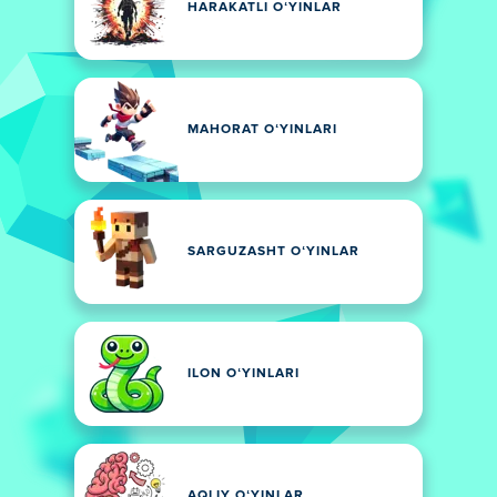
HARAKATLI OʻYINLAR
MAHORAT OʻYINLARI
SARGUZASHT OʻYINLAR
ILON OʻYINLARI
AQLIY OʻYINLAR