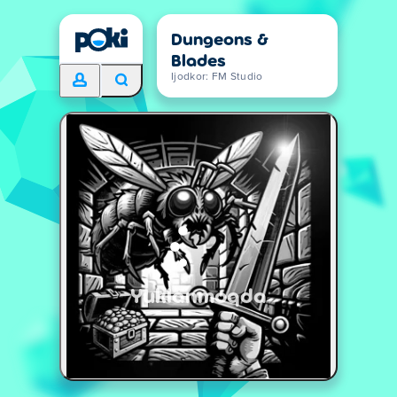
Dungeons &
Blades
Ijodkor: FM Studio
Yuklanmoqda