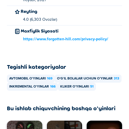
noyabr, 2021
Reyting
4.0 (6,303 Ovozlar)
Maxfiylik Siyosati
https://www.forgotten-hill.com/privacy-policy/
Tegishli kategoriyalar
AVTOMOBIL OʻYINLARI
169
OʻGʻIL BOLALAR UCHUN OʻYINLAR
313
INKREMENTAL OʻYINLAR
166
KLIKER OʻYINLARI
51
Bu ishlab chiquvchining boshqa oʻyinlari