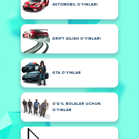
AVTOMOBIL OʻYINLARI
DRIFT QILISH OʻYINLARI
GTA OʻYINLAR
OʻGʻIL BOLALAR UCHUN
OʻYINLAR