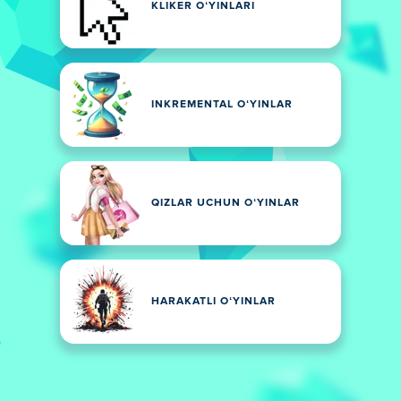
KLIKER OʻYINLARI
INKREMENTAL OʻYINLAR
QIZLAR UCHUN OʻYINLAR
HARAKATLI OʻYINLAR