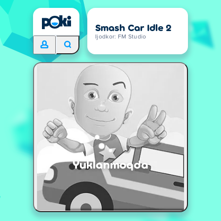
Smash Car Idle 2
Ijodkor: FM Studio
Yuklanmoqda