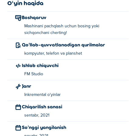
Oʻyin haqida
Boshqaruv
Mashinani pachqlash uchun bosing yoki
sichqonchani cherting!
Qoʻllab-quvvatlanadigan qurilmalar
kompyuter, telefon va planshet
Ishlab chiquvchi
FM Studio
Janr
Inkremental oʻyinlar
Chiqarilish sanasi
sentabr, 2021
Soʻnggi yangilanish