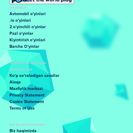
MASHHUR
Avtomobil oʻyinlari
.io oʻyinlari
2 oʻyinchili oʻyinlar
Pazl oʻyinlar
Kiyintirish oʻyinlari
Barcha Oʻyinlar
YORDAM VA QO'LLAB-
QUVVATLASH
Koʻp soʻraladigan savollar
Aloqa
Maxfiylik markazi
Privacy Statement
Cookie Statement
Terms of Use
BIZ BILAN TANISHING
Biz haqimizda