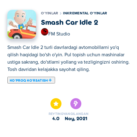
OʻYINLAR
INKREMENTAL OʻYINLAR
Smash Car Idle 2
FM Studio
Smash Car Idle 2 turli davrlardagi avtomobillarni yo'q
qilish haqidagi bo'sh o'yin. Pul topish uchun mashinalar
ustiga sakrang, do'stlarni yollang va tezligingizni oshiring.
Tosh davridan kelajakka sayohat qiling.
KOʻPROQ KOʻRSATISH
Bu yerda siz Smash Car Idle 2 o'ynashingiz mumkin.
Smash Car Idle 2 bizning tanlangan Inkremental oʻyinlar
larimizdan biridir.
REYTING
YANGILANGAN
4.0
noy, 2021