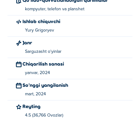
kompyuter, telefon va planshet
Ishlab chiquvchi
Yury Grigoryev
Janr
Sarguzasht oʻyinlar
Chiqarilish sanasi
yanvar, 2024
Soʻnggi yangilanish
mart, 2024
Reyting
4.5 (36,766 Ovozlar)