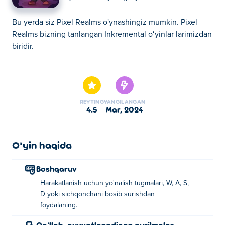
Bu yerda siz Pixel Realms o'ynashingiz mumkin. Pixel
Realms bizning tanlangan Inkremental oʻyinlar larimizdan
biridir.
Bu yerda siz Pixel Realms o'ynashingiz mumkin. Pixel
Realms bizning tanlangan Inkremental oʻyinlar larimizdan
biridir.
REYTING
YANGILANGAN
4.5
mar, 2024
Oʻyin haqida
Boshqaruv
Harakatlanish uchun yo'nalish tugmalari, W, A, S,
D yoki sichqonchani bosib surishdan
foydalaning.
Qoʻllab-quvvatlanadigan qurilmalar