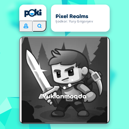
Pixel Realms
Ijodkor: Yury Grigoryev
Yuklanmoqda