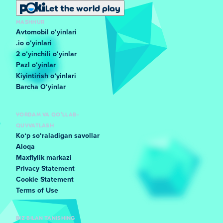
Let the world play
MASHHUR
Avtomobil oʻyinlari
.io oʻyinlari
2 oʻyinchili oʻyinlar
Pazl oʻyinlar
Kiyintirish oʻyinlari
Barcha Oʻyinlar
YORDAM VA QO'LLAB-
QUVVATLASH
Koʻp soʻraladigan savollar
Aloqa
Maxfiylik markazi
Privacy Statement
Cookie Statement
Terms of Use
BIZ BILAN TANISHING