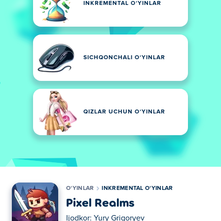
INKREMENTAL OʻYINLAR
SICHQONCHALI OʻYINLAR
QIZLAR UCHUN OʻYINLAR
OʻYINLAR
INKREMENTAL OʻYINLAR
Pixel Realms
Ijodkor:
Yury Grigoryev