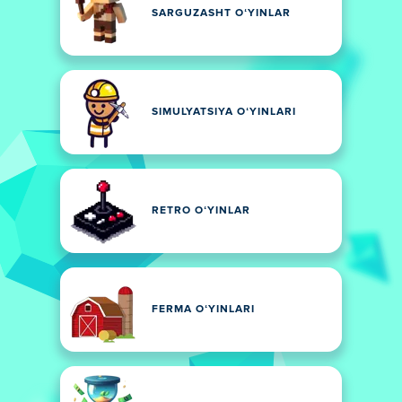
SARGUZASHT OʻYINLAR
SIMULYATSIYA OʻYINLARI
RETRO OʻYINLAR
FERMA OʻYINLARI