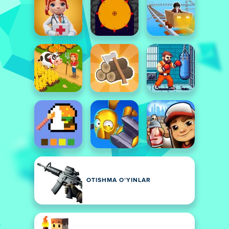
OTISHMA OʻYINLAR