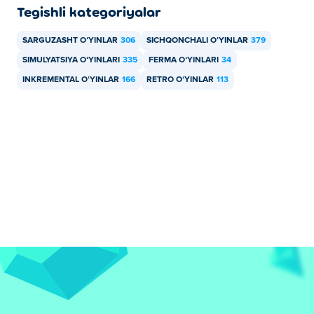
Tegishli kategoriyalar
SARGUZASHT OʻYINLAR
306
SICHQONCHALI OʻYINLAR
379
SIMULYATSIYA OʻYINLARI
335
FERMA OʻYINLARI
34
INKREMENTAL OʻYINLAR
166
RETRO OʻYINLAR
113