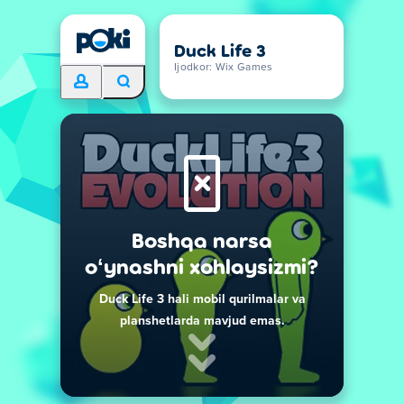
Duck Life 3
Ijodkor: Wix Games
Boshqa narsa
oʻynashni xohlaysizmi?
Duck Life 3 hali mobil qurilmalar va
planshetlarda mavjud emas.