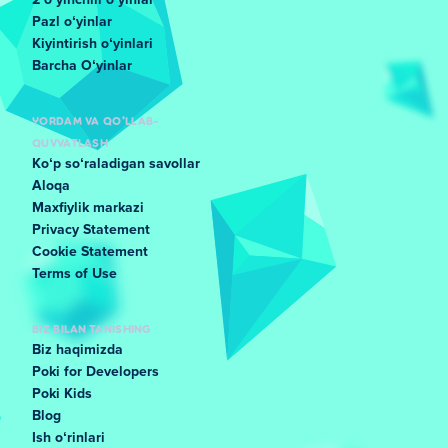
2 oʻyinchili oʻyinlar
Pazl oʻyinlar
Kiyintirish oʻyinlari
Barcha Oʻyinlar
YORDAM VA QO'LLAB-
QUVVATLASH
Koʻp soʻraladigan savollar
Aloqa
Maxfiylik markazi
Privacy Statement
Cookie Statement
Terms of Use
BIZ BILAN TANISHING
Biz haqimizda
Poki for Developers
Poki Kids
Blog
Ish oʻrinlari