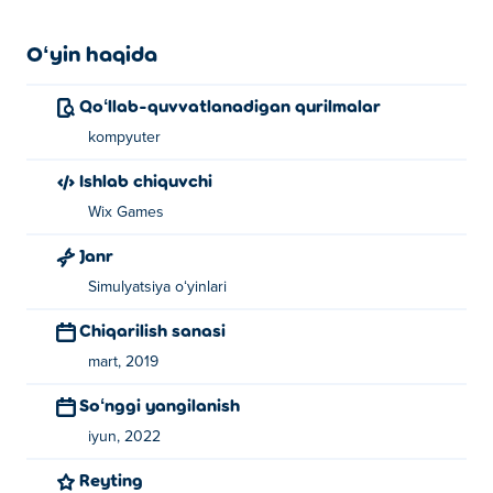
Oʻyin haqida
Qoʻllab-quvvatlanadigan qurilmalar
kompyuter
Ishlab chiquvchi
Wix Games
Janr
Simulyatsiya oʻyinlari
Chiqarilish sanasi
mart, 2019
Soʻnggi yangilanish
iyun, 2022
Reyting