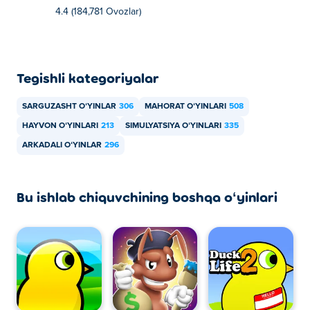
4.4 (184,781 Ovozlar)
Tegishli kategoriyalar
SARGUZASHT OʻYINLAR
306
MAHORAT OʻYINLARI
508
HAYVON OʻYINLARI
213
SIMULYATSIYA OʻYINLARI
335
ARKADALI OʻYINLAR
296
Bu ishlab chiquvchining boshqa oʻyinlari