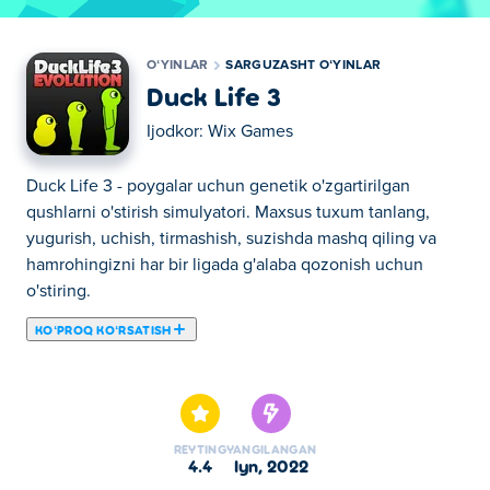
OʻYINLAR
SARGUZASHT OʻYINLAR
Duck Life 3
Ijodkor:
Wix Games
Duck Life 3 - poygalar uchun genetik o'zgartirilgan
qushlarni o'stirish simulyatori. Maxsus tuxum tanlang,
yugurish, uchish, tirmashish, suzishda mashq qiling va
hamrohingizni har bir ligada g'alaba qozonish uchun
o'stiring.
KOʻPROQ KOʻRSATISH
Bu yerda siz Duck Life 3 o'ynashingiz mumkin. Duck Life
3 bizning tanlangan Sarguzasht oʻyinlar larimizdan biridir.
REYTING
YANGILANGAN
4.4
iyn, 2022