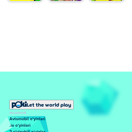
Let the world play
MASHHUR
Avtomobil oʻyinlari
.io oʻyinlari